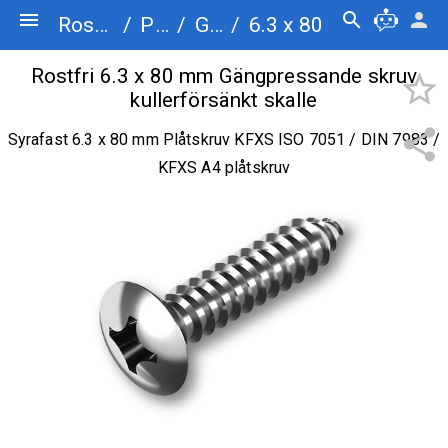
menu
search
person
Rostfriskruv.se
/
Plåtskruv
/
Gängpressande skruv kullerförsänkt skalle
/
6.3 x 80
Rostfri 6.3 x 80 mm Gängpressande skruv
star_border
kullerförsänkt skalle
share
Syrafast 6.3 x 80 mm Plåtskruv KFXS ISO 7051 / DIN 7983 /
KFXS A4 plåtskruv