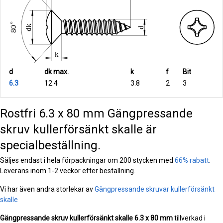
d
dk max.
k
f
Bit
6.3
12.4
3.8
2
3
Rostfri 6.3 x 80 mm Gängpressande
skruv kullerförsänkt skalle är
specialbeställning.
Säljes endast i hela förpackningar om 200 stycken med
66% rabatt
.
Leverans inom 1-2 veckor efter beställning.
Vi har även andra storlekar av
Gängpressande skruvar kullerförsänkt
skalle
Gängpressande skruv kullerförsänkt skalle
6.3 x 80 mm
tillverkad i