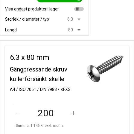
Visa endast produkter i lager
inventory
arrow_drop_down
Storlek / diameter / typ
6.3
arrow_drop_down
Längd
80
6.3 x 80 mm
Gängpressande skruv
kullerförsänkt skalle
A4 / ISO 7051 / DIN 7983 / KFXS
remove
add
Summa: 1 146 kr
exkl. moms