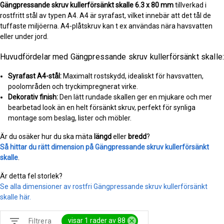
Gängpressande skruv kullerförsänkt skalle
6.3 x 80 mm
tillverkad i
rostfritt stål av typen A4. A4 är syrafast, vilket innebär att det tål de
tuffaste miljöerna. A4-plåtskruv kan t ex användas nära havsvatten
eller under jord.
Huvudfördelar med Gängpressande skruv kullerförsänkt skalle:
Syrafast A4-stål:
Maximalt rostskydd, idealiskt för havsvatten,
poolområden och tryckimpregnerat virke.
Dekorativ finish:
Den lätt rundade skallen ger en mjukare och mer
bearbetad look än en helt försänkt skruv, perfekt för synliga
montage som beslag, lister och möbler.
Är du osäker hur du ska mäta
längd
eller
bredd
?
Så hittar du rätt dimension på Gängpressande skruv kullerförsänkt
skalle
.
Är detta fel storlek?
Se alla dimensioner av rostfri Gängpressande skruv kullerförsänkt
skalle här.
filter_list
cancel
visar 1 rader av 88
Filtrera