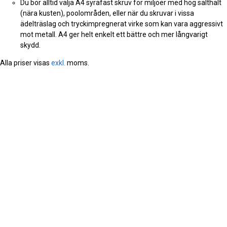
Du bör alltid välja A4 syrafast skruv för miljöer med hög salthalt
(nära kusten), poolområden, eller när du skruvar i vissa
ädelträslag och tryckimpregnerat virke som kan vara aggressivt
mot metall. A4 ger helt enkelt ett bättre och mer långvarigt
skydd.
Alla priser visas
exkl.
moms.