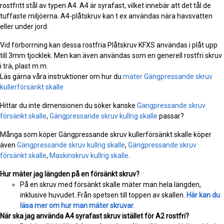
rostfritt stål av typen A4. A4 är syrafast, vilket innebär att det tål de
tuffaste miljöerna. A4-plåtskruv kan t ex användas nära havsvatten
eller under jord.
Vid förborrning kan dessa rostfria Plåtskruv KFXS användas i plåt upp
till 3mm tjocklek. Men kan även användas som en generell rostfri skruv
i trä, plast m.m.
Läs gärna våra instruktioner om hur du
mäter Gängpressande skruv
kullerförsänkt skalle
Hittar du inte dimensionen du söker kanske
Gängpressande skruv
försänkt skalle
,
Gängpressande skruv kullrig skalle
passar?
Många som köper Gängpressande skruv kullerförsänkt skalle köper
även
Gängpressande skruv kullrig skalle
,
Gängpressande skruv
försänkt skalle
,
Maskinskruv kullrig skalle
.
Hur mäter jag längden på en försänkt skruv?
På en skruv med försänkt skalle mäter man hela längden,
inklusive huvudet. Från spetsen till toppen av skallen.
Här kan du
läsa mer om hur man mäter skruvar
.
När ska jag använda A4 syrafast skruv istället för A2 rostfri?