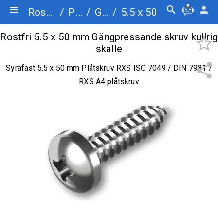
menu
search
person
Rostfriskruv.se
/
Plåtskruv
/
Gängpressande skruv kullrig skalle
/
5.5 x 50
Rostfri 5.5 x 50 mm Gängpressande skruv kullrig
star_border
skalle
share
Syrafast 5.5 x 50 mm Plåtskruv RXS ISO 7049 / DIN 7981 /
RXS A4 plåtskruv