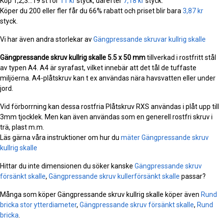
Köp 1,2,3...19 st för
11 kr
styck, därefter
7,18 kr
styck.
Köper du 200 eller fler får du 66% rabatt och priset blir bara
3,87 kr
styck.
Vi har även andra storlekar av
Gängpressande skruvar kullrig skalle
Gängpressande skruv kullrig skalle
5.5 x 50 mm
tillverkad i rostfritt stål
av typen A4. A4 är syrafast, vilket innebär att det tål de tuffaste
miljöerna. A4-plåtskruv kan t ex användas nära havsvatten eller under
jord.
Vid förborrning kan dessa rostfria Plåtskruv RXS användas i plåt upp till
3mm tjocklek. Men kan även användas som en generell rostfri skruv i
trä, plast m.m.
Läs gärna våra instruktioner om hur du
mäter Gängpressande skruv
kullrig skalle
Hittar du inte dimensionen du söker kanske
Gängpressande skruv
försänkt skalle
,
Gängpressande skruv kullerförsänkt skalle
passar?
Många som köper Gängpressande skruv kullrig skalle köper även
Rund
bricka stor ytterdiameter
,
Gängpressande skruv försänkt skalle
,
Rund
bricka
.