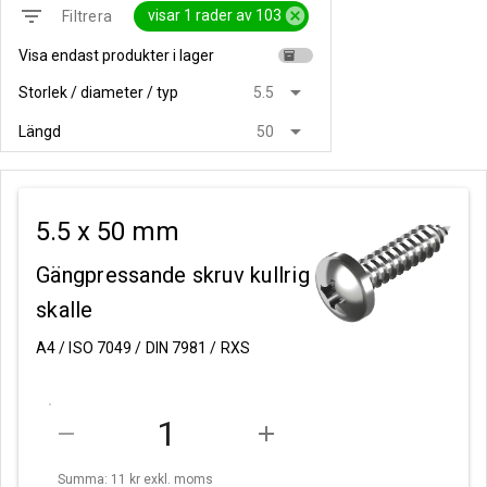
filter_list
cancel
visar 1 rader av 103
Filtrera
Visa endast produkter i lager
inventory
arrow_drop_down
Storlek / diameter / typ
5.5
arrow_drop_down
Längd
50
5.5 x 50 mm
Gängpressande skruv kullrig
skalle
A4 / ISO 7049 / DIN 7981 / RXS
remove
add
Summa: 11 kr
exkl. moms