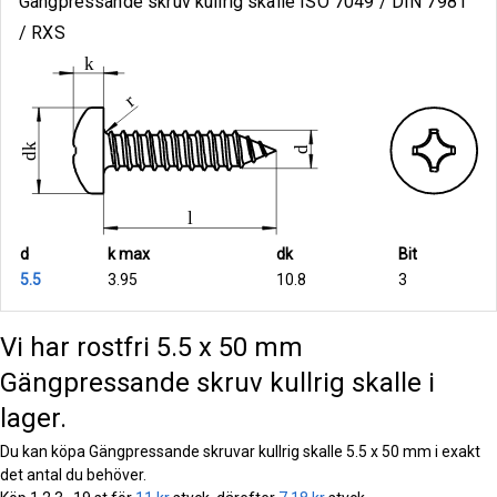
Gängpressande skruv kullrig skalle ISO 7049 / DIN 7981
/ RXS
d
k max
dk
Bit
5.5
3.95
10.8
3
Vi har rostfri 5.5 x 50 mm
Gängpressande skruv kullrig skalle i
lager.
Du kan köpa Gängpressande skruvar kullrig skalle 5.5 x 50 mm i exakt
det antal du behöver.