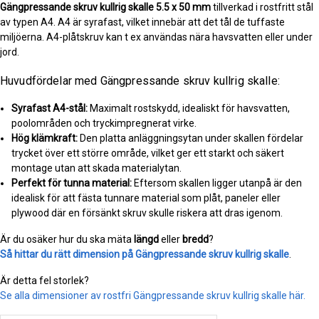
Gängpressande skruv kullrig skalle
5.5 x 50 mm
tillverkad i rostfritt stål
av typen A4. A4 är syrafast, vilket innebär att det tål de tuffaste
miljöerna. A4-plåtskruv kan t ex användas nära havsvatten eller under
jord.
Huvudfördelar med Gängpressande skruv kullrig skalle:
Syrafast A4-stål:
Maximalt rostskydd, idealiskt för havsvatten,
poolområden och tryckimpregnerat virke.
Hög klämkraft:
Den platta anläggningsytan under skallen fördelar
trycket över ett större område, vilket ger ett starkt och säkert
montage utan att skada materialytan.
Perfekt för tunna material:
Eftersom skallen ligger utanpå är den
idealisk för att fästa tunnare material som plåt, paneler eller
plywood där en försänkt skruv skulle riskera att dras igenom.
Är du osäker hur du ska mäta
längd
eller
bredd
?
Så hittar du rätt dimension på Gängpressande skruv kullrig skalle
.
Är detta fel storlek?
Se alla dimensioner av rostfri Gängpressande skruv kullrig skalle här.