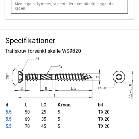
Men inga bekymmer, vi beställer hem när du lägger din
order!
Specifikationer
Trallskruv försänkt skalle WS9820
d
L
LG
K max.
bit
5.5
50
25
5
TX 20
5.5
60
35
5
TX 20
5.5
70
45
5
TX 20