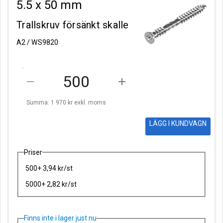
5.5 x 50 mm
Trallskruv försänkt skalle
A2 / WS9820
remove
add
Summa: 1 970 kr
exkl. moms
LÄGG I KUNDVAGN
Priser
500+ 3,94 kr/st
5000+ 2,82 kr/st
Finns inte i lager just nu