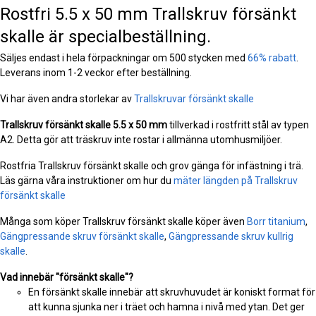
Rostfri 5.5 x 50 mm Trallskruv försänkt
skalle är specialbeställning.
Säljes endast i hela förpackningar om 500 stycken med
66% rabatt
.
Leverans inom 1-2 veckor efter beställning.
Vi har även andra storlekar av
Trallskruvar försänkt skalle
Trallskruv försänkt skalle
5.5 x 50 mm
tillverkad i rostfritt stål av typen
A2. Detta gör att träskruv inte rostar i allmänna utomhusmiljöer.
Rostfria Trallskruv försänkt skalle och grov gänga för infästning i trä.
Läs gärna våra instruktioner om hur du
mäter längden på Trallskruv
försänkt skalle
Många som köper Trallskruv försänkt skalle köper även
Borr titanium
,
Gängpressande skruv försänkt skalle
,
Gängpressande skruv kullrig
skalle
.
Vad innebär "försänkt skalle"?
En försänkt skalle innebär att skruvhuvudet är koniskt format för
att kunna sjunka ner i träet och hamna i nivå med ytan. Det ger