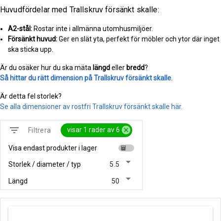
Huvudfördelar med Trallskruv försänkt skalle:
A2-stål:
Rostar inte i allmänna utomhusmiljöer.
Försänkt huvud:
Ger en slät yta, perfekt för möbler och ytor där inget
ska sticka upp.
Är du osäker hur du ska mäta
längd
eller
bredd
?
Så hittar du rätt dimension på Trallskruv försänkt skalle
.
Är detta fel storlek?
Se alla dimensioner av rostfri Trallskruv försänkt skalle här.
filter_list
cancel
visar 1 rader av 6
Filtrera
Visa endast produkter i lager
inventory
arrow_drop_down
Storlek / diameter / typ
5.5
arrow_drop_down
Längd
50