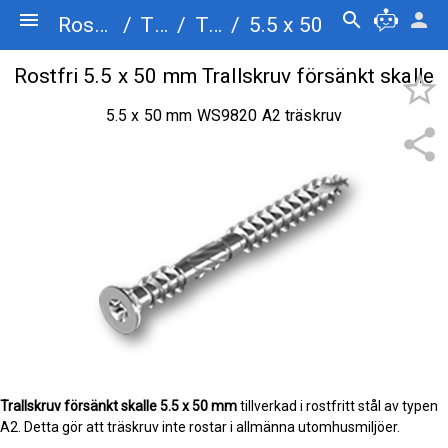
menu
search
person
Rostfriskruv.se
/
Träskruv
/
Trallskruv försänkt skalle
/
5.5 x 50
Rostfri 5.5 x 50 mm Trallskruv försänkt skalle
star_border
5.5 x 50 mm WS9820 A2 träskruv
share
Trallskruv försänkt skalle
5.5 x 50 mm
tillverkad i rostfritt stål av typen
A2. Detta gör att träskruv inte rostar i allmänna utomhusmiljöer.