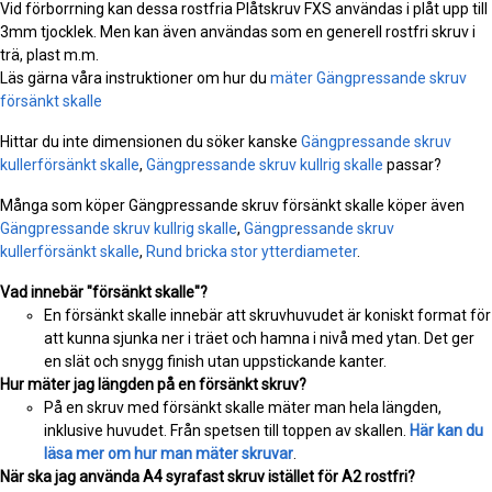
Vid förborrning kan dessa rostfria Plåtskruv FXS användas i plåt upp till
3mm tjocklek. Men kan även användas som en generell rostfri skruv i
trä, plast m.m.
Läs gärna våra instruktioner om hur du
mäter Gängpressande skruv
försänkt skalle
Hittar du inte dimensionen du söker kanske
Gängpressande skruv
kullerförsänkt skalle
,
Gängpressande skruv kullrig skalle
passar?
Många som köper Gängpressande skruv försänkt skalle köper även
Gängpressande skruv kullrig skalle
,
Gängpressande skruv
kullerförsänkt skalle
,
Rund bricka stor ytterdiameter
.
Vad innebär "försänkt skalle"?
En försänkt skalle innebär att skruvhuvudet är koniskt format för
att kunna sjunka ner i träet och hamna i nivå med ytan. Det ger
en slät och snygg finish utan uppstickande kanter.
Hur mäter jag längden på en försänkt skruv?
På en skruv med försänkt skalle mäter man hela längden,
inklusive huvudet. Från spetsen till toppen av skallen.
Här kan du
läsa mer om hur man mäter skruvar
.
När ska jag använda A4 syrafast skruv istället för A2 rostfri?