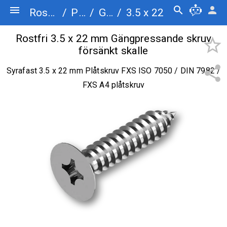
menu
search
person
Rostfriskruv.se
/
Plåtskruv
/
Gängpressande skruv försänkt skalle
/
3.5 x 22
Rostfri 3.5 x 22 mm Gängpressande skruv
star_border
försänkt skalle
share
Syrafast 3.5 x 22 mm Plåtskruv FXS ISO 7050 / DIN 7982 /
FXS A4 plåtskruv