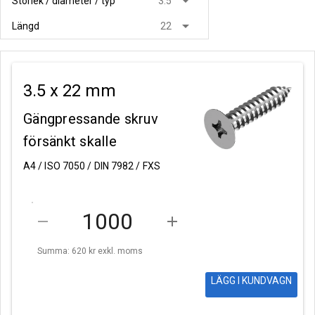
arrow_drop_down
Storlek / diameter / typ
3.5
arrow_drop_down
Längd
22
3.5 x 22 mm
Gängpressande skruv
försänkt skalle
A4 / ISO 7050 / DIN 7982 / FXS
remove
add
Summa: 620 kr
exkl. moms
LÄGG I KUNDVAGN