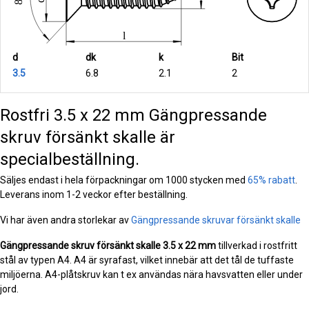
d
dk
k
Bit
3.5
6.8
2.1
2
Rostfri 3.5 x 22 mm Gängpressande
skruv försänkt skalle är
specialbeställning.
Säljes endast i hela förpackningar om 1000 stycken med
65% rabatt
.
Leverans inom 1-2 veckor efter beställning.
Vi har även andra storlekar av
Gängpressande skruvar försänkt skalle
Gängpressande skruv försänkt skalle
3.5 x 22 mm
tillverkad i rostfritt
stål av typen A4. A4 är syrafast, vilket innebär att det tål de tuffaste
miljöerna. A4-plåtskruv kan t ex användas nära havsvatten eller under
jord.