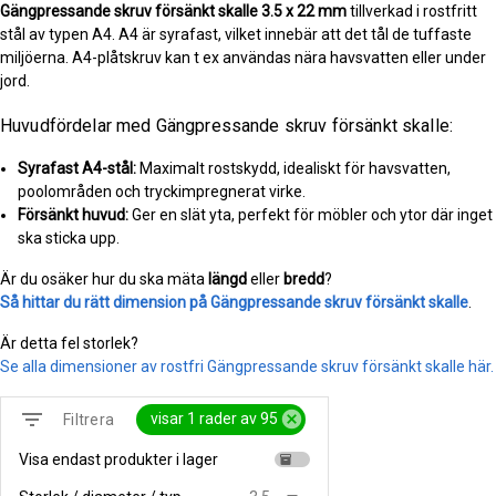
Gängpressande skruv försänkt skalle
3.5 x 22 mm
tillverkad i rostfritt
stål av typen A4. A4 är syrafast, vilket innebär att det tål de tuffaste
miljöerna. A4-plåtskruv kan t ex användas nära havsvatten eller under
jord.
Huvudfördelar med Gängpressande skruv försänkt skalle:
Syrafast A4-stål:
Maximalt rostskydd, idealiskt för havsvatten,
poolområden och tryckimpregnerat virke.
Försänkt huvud:
Ger en slät yta, perfekt för möbler och ytor där inget
ska sticka upp.
Är du osäker hur du ska mäta
längd
eller
bredd
?
Så hittar du rätt dimension på Gängpressande skruv försänkt skalle
.
Är detta fel storlek?
Se alla dimensioner av rostfri Gängpressande skruv försänkt skalle här.
filter_list
cancel
visar 1 rader av 95
Filtrera
Visa endast produkter i lager
inventory