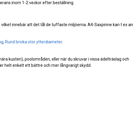
verans inom 1-2 veckor efter beställning.
st, vilket innebär att det tål de tuffaste miljöerna. A4-Saxpinne kan t ex 
ng
,
Rund bricka stor ytterdiameter
.
(nära kusten), poolområden, eller när du skruvar i vissa ädelträslag och
r helt enkelt ett bättre och mer långvarigt skydd.