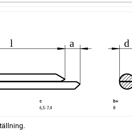
c
b≈
6,5-7,4
8
ällning.