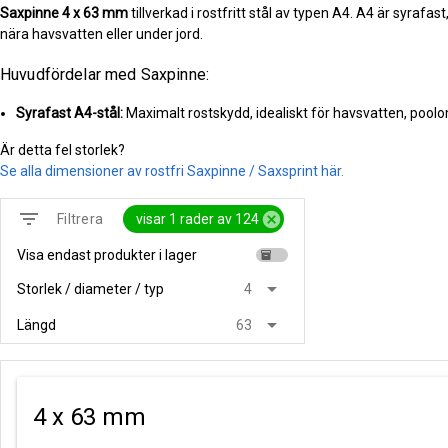
Saxpinne
4 x 63 mm
tillverkad i rostfritt stål av typen A4. A4 är syrafa
nära havsvatten eller under jord.
Huvudfördelar med Saxpinne:
Syrafast A4-stål:
Maximalt rostskydd, idealiskt för havsvatten, pool
Är detta fel storlek?
Se alla dimensioner av rostfri Saxpinne / Saxsprint här.
filter_list
cancel
visar 1 rader av 124
Filtrera
Visa endast produkter i lager
inventory
arrow_drop_down
Storlek / diameter / typ
4
arrow_drop_down
Längd
63
4 x 63 mm