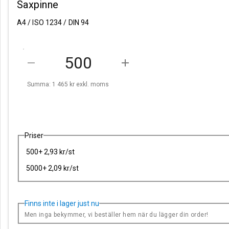
Saxpinne
A4 / ISO 1234 / DIN 94
remove
add
Summa: 1 465 kr
exkl. moms
Priser
500+ 2,93 kr/st
5000+ 2,09 kr/st
Finns inte i lager just nu
Men inga bekymmer, vi beställer hem när du lägger din order!