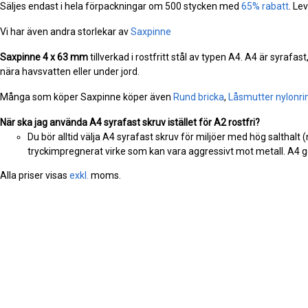
Säljes endast i hela förpackningar om 500 stycken med
65% rabatt
. Le
Vi har även andra storlekar av
Saxpinne
Saxpinne
4 x 63 mm
tillverkad i rostfritt stål av typen A4. A4 är syrafa
nära havsvatten eller under jord.
Många som köper Saxpinne köper även
Rund bricka
,
Låsmutter nylonri
När ska jag använda A4 syrafast skruv istället för A2 rostfri?
Du bör alltid välja A4 syrafast skruv för miljöer med hög salthalt 
tryckimpregnerat virke som kan vara aggressivt mot metall. A4 ge
Alla priser visas
exkl.
moms.