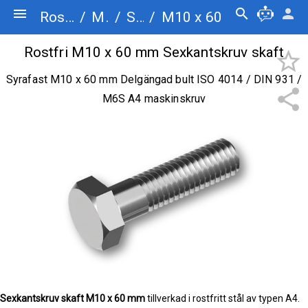
menu
search
person
Rostfriskruv.se
/
Maskinskruv
/
Sexkantskruv skaft
/
M10 x 60
Rostfri M10 x 60 mm Sexkantskruv skaft
star_border
Syrafast M10 x 60 mm Delgängad bult ISO 4014 / DIN 931 /
share
M6S A4 maskinskruv
Sexkantskruv skaft
M10 x 60 mm
tillverkad i rostfritt stål av typen A4.