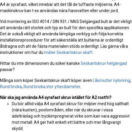
A4 är syrafast, vilket innebär att det tål de tuffaste miljöerna. A4-
maskinskruv kan t ex användas nära havsvatten eller under jord.
Vid montering av ISO 4014 / DIN 931 / M6S Delgängad bult är det viktigt
att använda rätt storlek och typ av bult för den specifika applikationen.
Det är också viktigt att använda lämpliga verktyg och följa korrekta
installationsprocedurer för att säkerställa att bultarna är ordentligt
åtdragna och att de fästa materialen stöds ordentligt. Läs gärna våra
instruktioner om hur du
mäter Sexkantskruv skaft
Hittar du inte dimensionen du söker kanske
Sexkantskruv helgängad
passar?
Många som köper Sexkantskruv skaft köper även
Låsmutter nylonring
,
Rund bricka
,
Rund bricka stor ytterdiameter
.
När ska jag använda A4 syrafast skruv istället för A2 rostfri?
Du bör alltid välja A4 syrafast skruv för miljöer med hög salthalt
(nära kusten), poolområden, eller när du skruvar i vissa
ädelträslag och tryckimpregnerat virke som kan vara aggressivt
mot metall. A4 ger helt enkelt ett bättre och mer långvarigt
skydd.