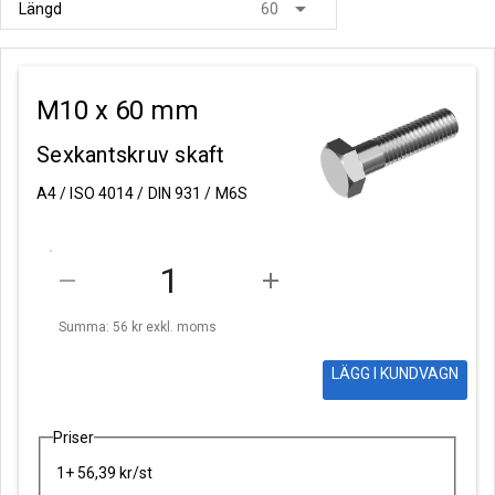
arrow_drop_down
Längd
60
M10 x 60 mm
Sexkantskruv skaft
A4 / ISO 4014 / DIN 931 / M6S
remove
add
Summa: 56 kr
exkl. moms
LÄGG I KUNDVAGN
Priser
1+ 56,39 kr/st