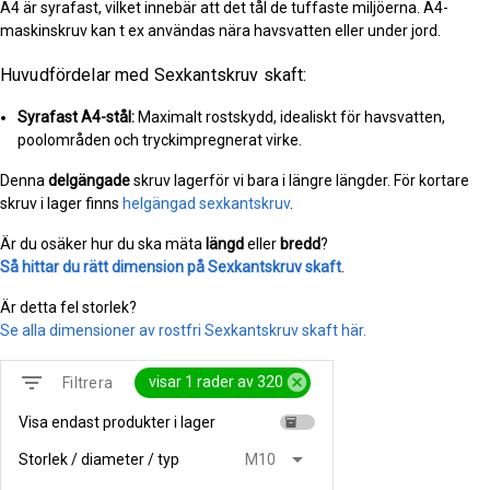
A4 är syrafast, vilket innebär att det tål de tuffaste miljöerna. A4-
maskinskruv kan t ex användas nära havsvatten eller under jord.
Huvudfördelar med Sexkantskruv skaft:
Syrafast A4-stål:
Maximalt rostskydd, idealiskt för havsvatten,
poolområden och tryckimpregnerat virke.
Denna
delgängade
skruv lagerför vi bara i längre längder. För kortare
skruv i lager finns
helgängad sexkantskruv
.
Är du osäker hur du ska mäta
längd
eller
bredd
?
Så hittar du rätt dimension på Sexkantskruv skaft
.
Är detta fel storlek?
Se alla dimensioner av rostfri Sexkantskruv skaft här.
filter_list
cancel
visar 1 rader av 320
Filtrera
Visa endast produkter i lager
inventory
arrow_drop_down
Storlek / diameter / typ
M10