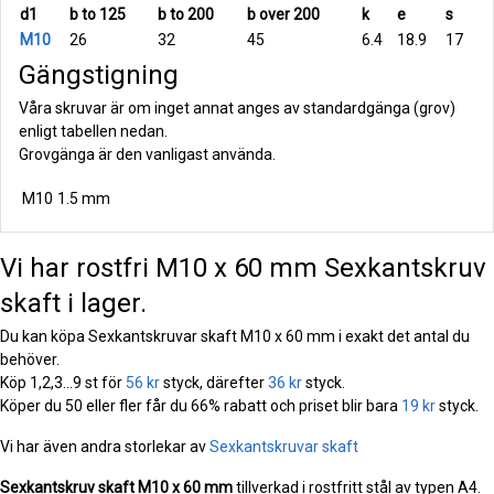
d1
b to 125
b to 200
b over 200
k
e
s
M10
26
32
45
6.4
18.9
17
Gängstigning
Våra skruvar är om inget annat anges av standardgänga (grov)
enligt tabellen nedan.
Grovgänga är den vanligast använda.
M10
1.5 mm
Vi har rostfri M10 x 60 mm Sexkantskruv
skaft i lager.
Du kan köpa Sexkantskruvar skaft M10 x 60 mm i exakt det antal du
behöver.
Köp 1,2,3...9 st för
56 kr
styck, därefter
36 kr
styck.
Köper du 50 eller fler får du 66% rabatt och priset blir bara
19 kr
styck.
Vi har även andra storlekar av
Sexkantskruvar skaft
Sexkantskruv skaft
M10 x 60 mm
tillverkad i rostfritt stål av typen A4.