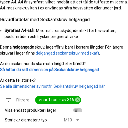
typen A4. A4 är syrafast, vilket innebär att det tål de tuffaste miljöerna.
A4-maskinskruv kan t ex användas nära havsvatten eller under jord.
Huvudfördelar med Sexkantskruv helgängad:
Syrafast A4-stål:
Maximalt rostskydd, idealiskt för havsvatten,
poolområden och tryckimpregnerat virke.
Denna
helgängade
skruv, lagerför vi bara i kortare längder. För längre
skruvar i lager finns
delgängad sexkantskruv med skaft
.
Är du osäker hur du ska mäta
längd
eller
bredd
?
Så hittar du rätt dimension på Sexkantskruv helgängad
.
Är detta fel storlek?
Se alla dimensioner av rostfri Sexkantskruv helgängad här.
filter_list
cancel
visar 1 rader av 316
Filtrera
Visa endast produkter i lager
inventory
arrow_drop_down
Storlek / diameter / typ
M10