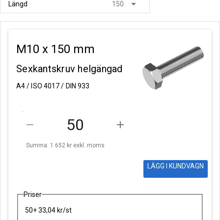
arrow_drop_down
Längd
150
M10 x 150 mm
Sexkantskruv helgängad
A4 / ISO 4017 / DIN 933
remove
add
Summa: 1 652 kr
exkl. moms
LÄGG I KUNDVAGN
Priser
50+ 33,04 kr/st