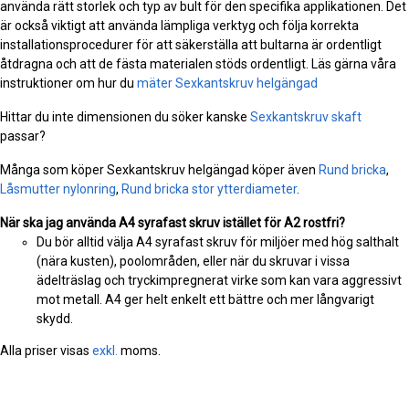
använda rätt storlek och typ av bult för den specifika applikationen. Det
är också viktigt att använda lämpliga verktyg och följa korrekta
installationsprocedurer för att säkerställa att bultarna är ordentligt
åtdragna och att de fästa materialen stöds ordentligt. Läs gärna våra
instruktioner om hur du
mäter Sexkantskruv helgängad
Hittar du inte dimensionen du söker kanske
Sexkantskruv skaft
passar?
Många som köper Sexkantskruv helgängad köper även
Rund bricka
,
Låsmutter nylonring
,
Rund bricka stor ytterdiameter
.
När ska jag använda A4 syrafast skruv istället för A2 rostfri?
Du bör alltid välja A4 syrafast skruv för miljöer med hög salthalt
(nära kusten), poolområden, eller när du skruvar i vissa
ädelträslag och tryckimpregnerat virke som kan vara aggressivt
mot metall. A4 ger helt enkelt ett bättre och mer långvarigt
skydd.
Alla priser visas
exkl.
moms.