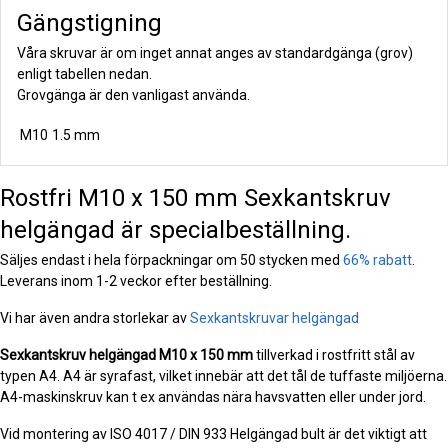
Gängstigning
Våra skruvar är om inget annat anges av standardgänga (grov)
enligt tabellen nedan.
Grovgänga är den vanligast använda.
M10
1.5 mm
Rostfri M10 x 150 mm Sexkantskruv
helgängad är specialbeställning.
Säljes endast i hela förpackningar om 50 stycken med
66% rabatt
.
Leverans inom 1-2 veckor efter beställning.
Vi har även andra storlekar av
Sexkantskruvar helgängad
Sexkantskruv helgängad
M10 x 150 mm
tillverkad i rostfritt stål av
typen A4. A4 är syrafast, vilket innebär att det tål de tuffaste miljöerna.
A4-maskinskruv kan t ex användas nära havsvatten eller under jord.
Vid montering av ISO 4017 / DIN 933 Helgängad bult är det viktigt att