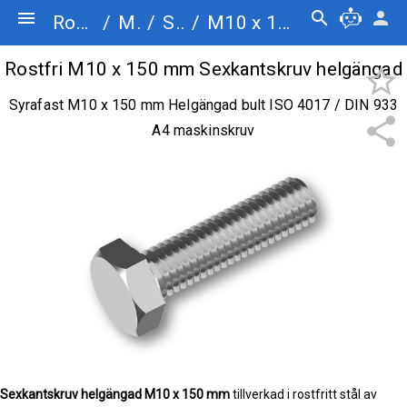
menu
search
person
Rostfriskruv.se
/
Maskinskruv
/
Sexkantskruv helgängad
/
M10 x 150
Rostfri M10 x 150 mm Sexkantskruv helgängad
star_border
Syrafast M10 x 150 mm Helgängad bult ISO 4017 / DIN 933
share
A4 maskinskruv
Sexkantskruv helgängad
M10 x 150 mm
tillverkad i rostfritt stål av