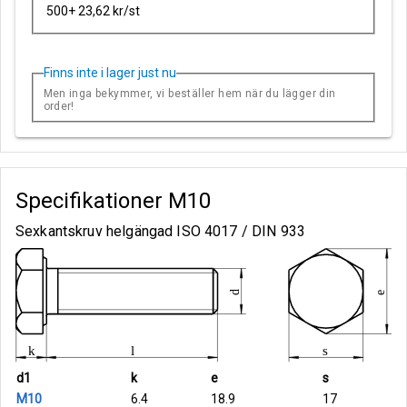
500+ 23,62 kr/st
Finns inte i lager just nu
Men inga bekymmer, vi beställer hem när du lägger din
order!
Specifikationer
M10
Sexkantskruv helgängad ISO 4017 / DIN 933
d1
k
e
s
M10
6.4
18.9
17