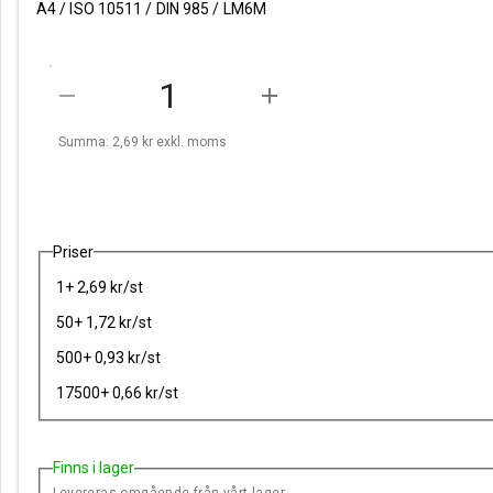
A4 / ISO 10511 / DIN 985 / LM6M
remove
add
Summa: 2,69 kr
exkl. moms
Priser
1+ 2,69 kr/st
50+ 1,72 kr/st
500+ 0,93 kr/st
17500+ 0,66 kr/st
Finns i lager