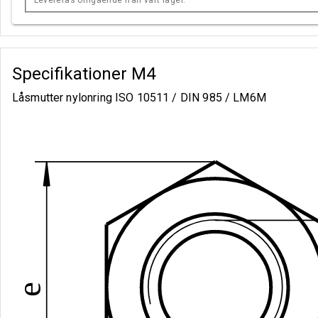
Levereras omgående från vårt lager.
Specifikationer
M4
Låsmutter nylonring ISO 10511 / DIN 985 / LM6M