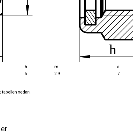
h
m
s
5
2.9
7
t tabellen nedan.
er.