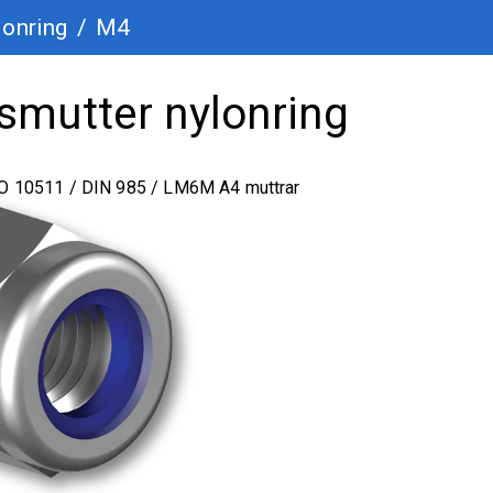
lonring
/
M4
smutter nylonring
SO 10511 / DIN 985 / LM6M A4 muttrar