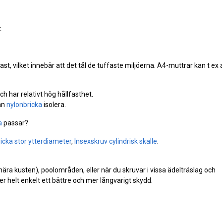
.
afast, vilket innebär att det tål de tuffaste miljöerna. A4-muttrar kan t e
ch har relativt hög hållfasthet.
kan
nylonbricka
isolera.
a
passar?
icka stor ytterdiameter
,
Insexskruv cylindrisk skalle
.
(nära kusten), poolområden, eller när du skruvar i vissa ädelträslag och
r helt enkelt ett bättre och mer långvarigt skydd.