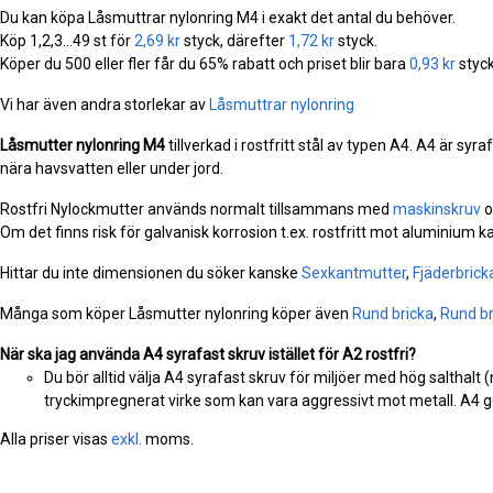
Du kan köpa Låsmuttrar nylonring M4 i exakt det antal du behöver.
Köp 1,2,3...49 st för
2,69 kr
styck, därefter
1,72 kr
styck.
Köper du 500 eller fler får du 65% rabatt och priset blir bara
0,93 kr
styck
Vi har även andra storlekar av
Låsmuttrar nylonring
Låsmutter nylonring
M4
tillverkad i rostfritt stål av typen A4. A4 är syr
nära havsvatten eller under jord.
Rostfri Nylockmutter används normalt tillsammans med
maskinskruv
o
Om det finns risk för galvanisk korrosion t.ex. rostfritt mot aluminium 
Hittar du inte dimensionen du söker kanske
Sexkantmutter
,
Fjäderbrick
Många som köper Låsmutter nylonring köper även
Rund bricka
,
Rund br
När ska jag använda A4 syrafast skruv istället för A2 rostfri?
Du bör alltid välja A4 syrafast skruv för miljöer med hög salthalt 
tryckimpregnerat virke som kan vara aggressivt mot metall. A4 ge
Alla priser visas
exkl.
moms.