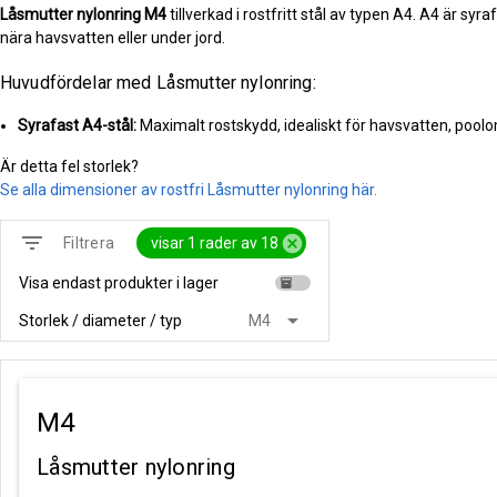
Låsmutter nylonring
M4
tillverkad i rostfritt stål av typen A4. A4 är syr
nära havsvatten eller under jord.
Huvudfördelar med Låsmutter nylonring:
Syrafast A4-stål:
Maximalt rostskydd, idealiskt för havsvatten, pool
Är detta fel storlek?
Se alla dimensioner av rostfri Låsmutter nylonring här.
filter_list
cancel
visar 1 rader av 18
Filtrera
Visa endast produkter i lager
inventory
arrow_drop_down
Storlek / diameter / typ
M4
M4
Låsmutter nylonring