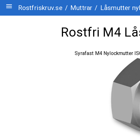
menu
Rostfriskruv.se
/
Muttrar
/
Låsmutter ny
Rostfri M4 Lå
Syrafast M4 Nylockmutter I