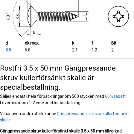
d
dk max.
k
f
Bit
3.5
6.8
2.1
1.2
2
Rostfri 3.5 x 50 mm Gängpressande
skruv kullerförsänkt skalle är
specialbeställning.
Säljes endast i hela förpackningar om 500 stycken med
66% rabatt
.
Leverans inom 1-2 veckor efter beställning.
Vi har även andra storlekar av
Gängpressande skruvar kullerförsänkt
skalle
Gängpressande skruv kullerförsänkt skalle
3.5 x 50 mm
tillverkad i