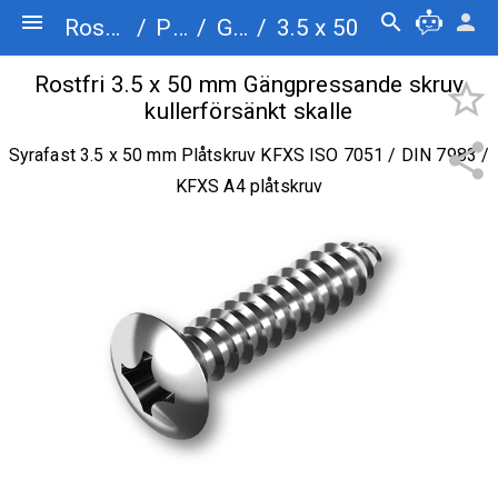
menu
search
person
Rostfriskruv.se
/
Plåtskruv
/
Gängpressande skruv kullerförsänkt skalle
/
3.5 x 50
Rostfri 3.5 x 50 mm Gängpressande skruv
star_border
kullerförsänkt skalle
share
Syrafast 3.5 x 50 mm Plåtskruv KFXS ISO 7051 / DIN 7983 /
KFXS A4 plåtskruv