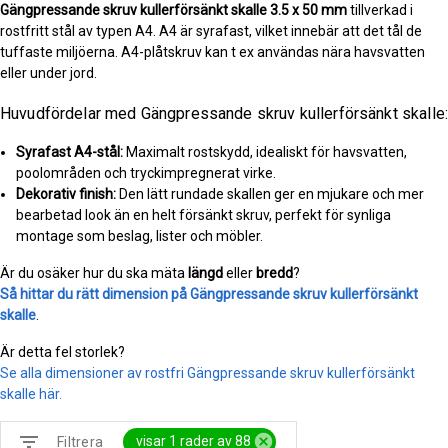
Gängpressande skruv kullerförsänkt skalle
3.5 x 50 mm
tillverkad i
rostfritt stål av typen A4. A4 är syrafast, vilket innebär att det tål de
tuffaste miljöerna. A4-plåtskruv kan t ex användas nära havsvatten
eller under jord.
Huvudfördelar med Gängpressande skruv kullerförsänkt skalle:
Syrafast A4-stål:
Maximalt rostskydd, idealiskt för havsvatten,
poolområden och tryckimpregnerat virke.
Dekorativ finish:
Den lätt rundade skallen ger en mjukare och mer
bearbetad look än en helt försänkt skruv, perfekt för synliga
montage som beslag, lister och möbler.
Är du osäker hur du ska mäta
längd
eller
bredd
?
Så hittar du rätt dimension på Gängpressande skruv kullerförsänkt
skalle
.
Är detta fel storlek?
Se alla dimensioner av rostfri Gängpressande skruv kullerförsänkt
skalle här.
filter_list
cancel
visar 1 rader av 88
Filtrera