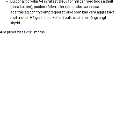
Du bör alltid välja A4 syrafast skruv för miljöer med hög salthalt
(nära kusten), poolområden, eller när du skruvar i vissa
ädelträslag och tryckimpregnerat virke som kan vara aggressivt
mot metall. A4 ger helt enkelt ett bättre och mer långvarigt
skydd.
Alla priser visas
exkl.
moms.