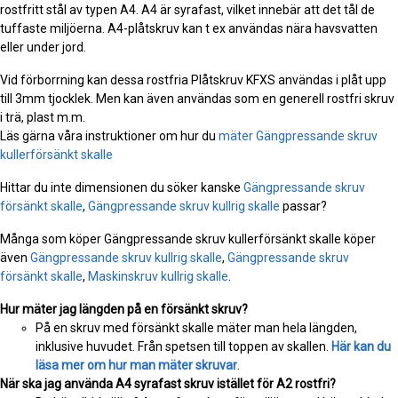
rostfritt stål av typen A4. A4 är syrafast, vilket innebär att det tål de
tuffaste miljöerna. A4-plåtskruv kan t ex användas nära havsvatten
eller under jord.
Vid förborrning kan dessa rostfria Plåtskruv KFXS användas i plåt upp
till 3mm tjocklek. Men kan även användas som en generell rostfri skruv
i trä, plast m.m.
Läs gärna våra instruktioner om hur du
mäter Gängpressande skruv
kullerförsänkt skalle
Hittar du inte dimensionen du söker kanske
Gängpressande skruv
försänkt skalle
,
Gängpressande skruv kullrig skalle
passar?
Många som köper Gängpressande skruv kullerförsänkt skalle köper
även
Gängpressande skruv kullrig skalle
,
Gängpressande skruv
försänkt skalle
,
Maskinskruv kullrig skalle
.
Hur mäter jag längden på en försänkt skruv?
På en skruv med försänkt skalle mäter man hela längden,
inklusive huvudet. Från spetsen till toppen av skallen.
Här kan du
läsa mer om hur man mäter skruvar
.
När ska jag använda A4 syrafast skruv istället för A2 rostfri?