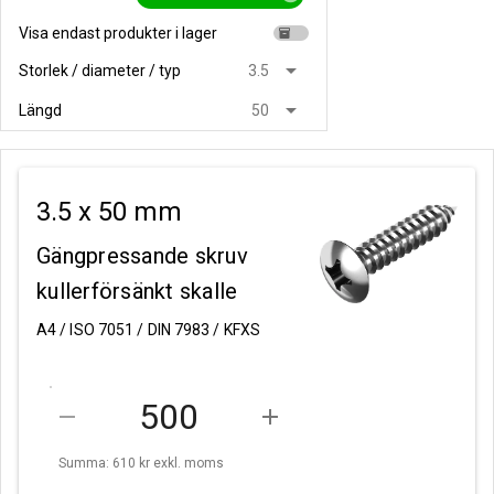
Visa endast produkter i lager
inventory
arrow_drop_down
Storlek / diameter / typ
3.5
arrow_drop_down
Längd
50
3.5 x 50 mm
Gängpressande skruv
kullerförsänkt skalle
A4 / ISO 7051 / DIN 7983 / KFXS
remove
add
Summa: 610 kr
exkl. moms