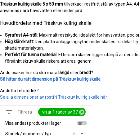
Träskruv kullrig skalle
5 x 50 mm
tillverkad i rostfritt stål av typen A4. 
användas nära havsvatten eller under jord.
Huvudfördelar med Träskruv kullrig skalle:
Syrafast A4-stål:
Maximalt rostskydd, idealiskt för havsvatten, pool
Hög klämkraft:
Den platta anläggningsytan under skallen fördelar tryc
skada materialytan.
Perfekt för tunna material:
Eftersom skallen ligger utanpå är den idea
försänkt skruv skulle riskera att dras igenom.
Är du osäker hur du ska mäta
längd
eller
bredd
?
Så hittar du rätt dimension på Träskruv kullrig skalle
.
Är detta fel storlek?
Se alla dimensioner av rostfri Träskruv kullrig skalle här.
filter_list
cancel
visar 1 rader av 37
Filtrera
Visa endast produkter i lager
inventory
arrow_drop_down
Storlek / diameter / typ
5