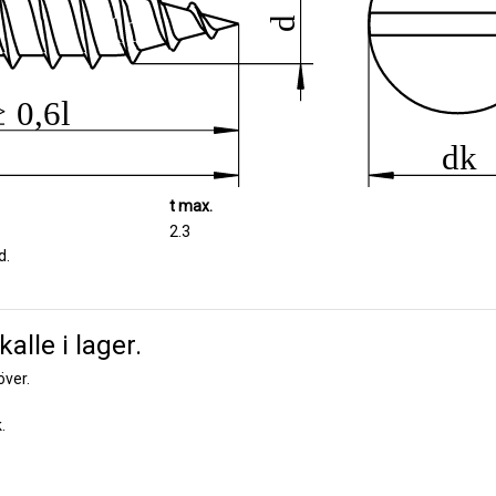
t max.
2.3
d.
alle i lager.
över.
.