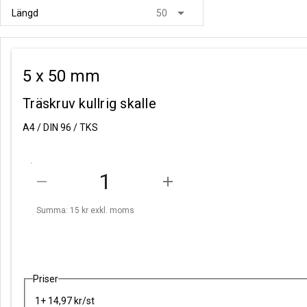
arrow_drop_down
Längd
50
5 x 50 mm
Träskruv kullrig skalle
A4 / DIN 96 / TKS
remove
add
Summa: 15 kr
exkl. moms
Priser
1+ 14,97 kr/st