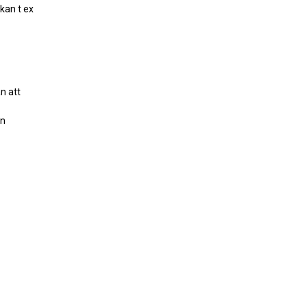
 kan t ex
n att
en