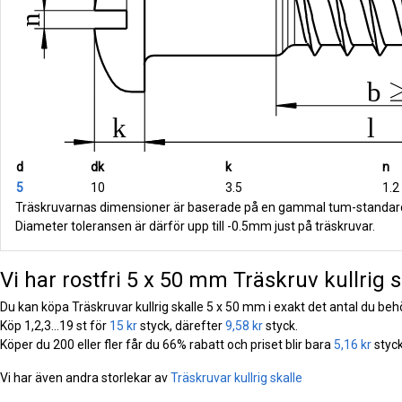
d
dk
k
n
5
10
3.5
1.2
Träskruvarnas dimensioner är baserade på en gammal tum-standar
Diameter toleransen är därför upp till -0.5mm just på träskruvar.
Vi har rostfri 5 x 50 mm Träskruv kullrig sk
Du kan köpa Träskruvar kullrig skalle 5 x 50 mm i exakt det antal du beh
Köp 1,2,3...19 st för
15 kr
styck, därefter
9,58 kr
styck.
Köper du 200 eller fler får du 66% rabatt och priset blir bara
5,16 kr
styck
Vi har även andra storlekar av
Träskruvar kullrig skalle