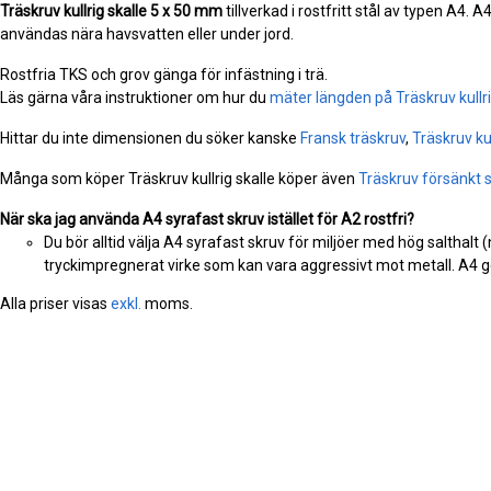
Träskruv kullrig skalle
5 x 50 mm
tillverkad i rostfritt stål av typen A4. 
användas nära havsvatten eller under jord.
Rostfria TKS och grov gänga för infästning i trä.
Läs gärna våra instruktioner om hur du
mäter längden på Träskruv kullri
Hittar du inte dimensionen du söker kanske
Fransk träskruv
,
Träskruv ku
Många som köper Träskruv kullrig skalle köper även
Träskruv försänkt s
När ska jag använda A4 syrafast skruv istället för A2 rostfri?
Du bör alltid välja A4 syrafast skruv för miljöer med hög salthalt 
tryckimpregnerat virke som kan vara aggressivt mot metall. A4 ge
Alla priser visas
exkl.
moms.