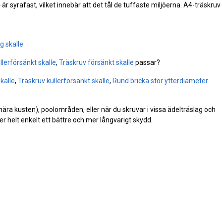
A4 är syrafast, vilket innebär att det tål de tuffaste miljöerna. A4-träskruv
g skalle
llerförsänkt skalle
,
Träskruv försänkt skalle
passar?
kalle
,
Träskruv kullerförsänkt skalle
,
Rund bricka stor ytterdiameter
.
(nära kusten), poolområden, eller när du skruvar i vissa ädelträslag och
r helt enkelt ett bättre och mer långvarigt skydd.