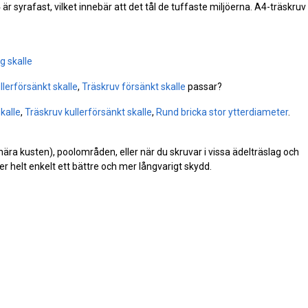
A4 är syrafast, vilket innebär att det tål de tuffaste miljöerna. A4-träskruv
g skalle
llerförsänkt skalle
,
Träskruv försänkt skalle
passar?
kalle
,
Träskruv kullerförsänkt skalle
,
Rund bricka stor ytterdiameter
.
(nära kusten), poolområden, eller när du skruvar i vissa ädelträslag och
r helt enkelt ett bättre och mer långvarigt skydd.