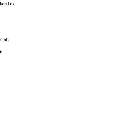
 kan t ex
n att
en