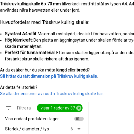
Träskruv kullrig skalle
6 x 70 mm
tillverkad i rostfritt stål av typen A4. 
användas nära havsvatten eller under jord.
Huvudfördelar med Träskruv kullrig skalle:
Syrafast A4-stål:
Maximalt rostskydd, idealiskt för havsvatten, pool
Hög klämkraft:
Den platta anläggningsytan under skallen fördelar tryc
skada materialytan.
Perfekt för tunna material:
Eftersom skallen ligger utanpå är den idea
försänkt skruv skulle riskera att dras igenom.
Är du osäker hur du ska mäta
längd
eller
bredd
?
Så hittar du rätt dimension på Träskruv kullrig skalle
.
Är detta fel storlek?
Se alla dimensioner av rostfri Träskruv kullrig skalle här.
filter_list
cancel
visar 1 rader av 37
Filtrera
Visa endast produkter i lager
inventory
arrow_drop_down
Storlek / diameter / typ
6