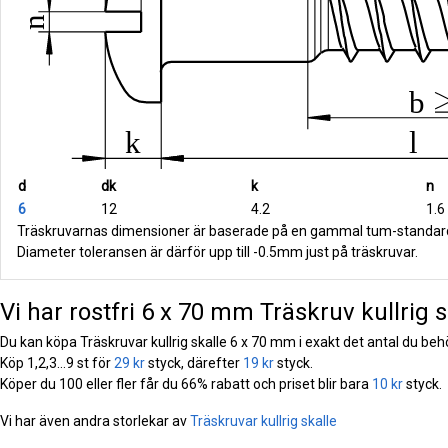
d
dk
k
n
6
12
4.2
1.6
Träskruvarnas dimensioner är baserade på en gammal tum-standar
Diameter toleransen är därför upp till -0.5mm just på träskruvar.
Vi har rostfri 6 x 70 mm Träskruv kullrig sk
Du kan köpa Träskruvar kullrig skalle 6 x 70 mm i exakt det antal du beh
Köp 1,2,3...9 st för
29 kr
styck, därefter
19 kr
styck.
Köper du 100 eller fler får du 66% rabatt och priset blir bara
10 kr
styck.
Vi har även andra storlekar av
Träskruvar kullrig skalle