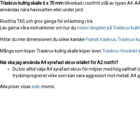
Träskruv kullrig skalle
6 x 70 mm
tillverkad i rostfritt stål av typen A4. 
användas nära havsvatten eller under jord.
Rostfria TKS och grov gänga för infästning i trä.
Läs gärna våra instruktioner om hur du
mäter längden på Träskruv kullri
Hittar du inte dimensionen du söker kanske
Fransk träskruv
,
Träskruv ku
Många som köper Träskruv kullrig skalle köper även
Träskruv försänkt s
När ska jag använda A4 syrafast skruv istället för A2 rostfri?
Du bör alltid välja A4 syrafast skruv för miljöer med hög salthalt 
tryckimpregnerat virke som kan vara aggressivt mot metall. A4 ge
Alla priser visas
exkl.
moms.