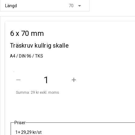
arrow_drop_down
Längd
70
6 x 70 mm
Träskruv kullrig skalle
A4 / DIN 96 / TKS
remove
add
Summa: 29 kr
exkl. moms
Priser
1+ 29,29 kr/st