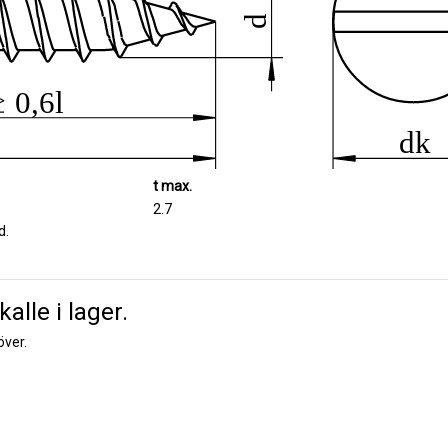
t max.
2.7
d.
alle i lager.
över.