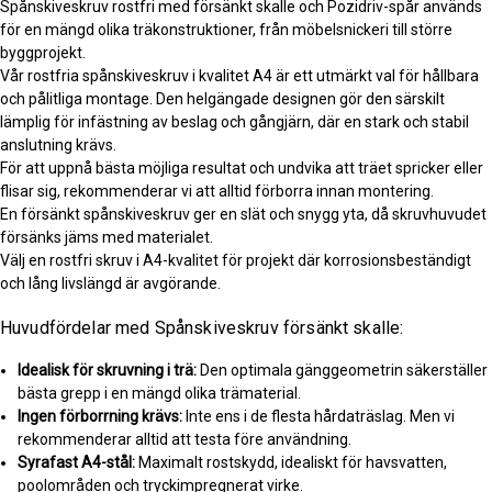
Spånskiveskruv rostfri med försänkt skalle och Pozidriv-spår används
för en mängd olika träkonstruktioner, från möbelsnickeri till större
byggprojekt.
Vår rostfria spånskiveskruv i kvalitet A4 är ett utmärkt val för hållbara
och pålitliga montage. Den helgängade designen gör den särskilt
lämplig för infästning av beslag och gångjärn, där en stark och stabil
anslutning krävs.
För att uppnå bästa möjliga resultat och undvika att träet spricker eller
flisar sig, rekommenderar vi att alltid förborra innan montering.
En försänkt spånskiveskruv ger en slät och snygg yta, då skruvhuvudet
försänks jäms med materialet.
Välj en rostfri skruv i A4-kvalitet för projekt där korrosionsbeständigt
och lång livslängd är avgörande.
Huvudfördelar med Spånskiveskruv försänkt skalle:
Idealisk för skruvning i trä:
Den optimala gänggeometrin säkerställer
bästa grepp i en mängd olika trämaterial.
Ingen förborrning krävs:
Inte ens i de flesta hårdaträslag. Men vi
rekommenderar alltid att testa före användning.
Syrafast A4-stål:
Maximalt rostskydd, idealiskt för havsvatten,
poolområden och tryckimpregnerat virke.