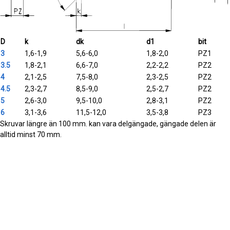
D
k
dk
d1
bit
3
1,6-1,9
5,6-6,0
1,8-2,0
PZ1
3.5
1,8-2,1
6,6-7,0
2,2-2,2
PZ2
4
2,1-2,5
7,5-8,0
2,3-2,5
PZ2
4.5
2,3-2,7
8,5-9,0
2,5-2,7
PZ2
5
2,6-3,0
9,5-10,0
2,8-3,1
PZ2
6
3,1-3,6
11,5-12,0
3,5-3,8
PZ3
Skruvar längre än 100 mm. kan vara delgängade, gängade delen är
alltid minst 70 mm.