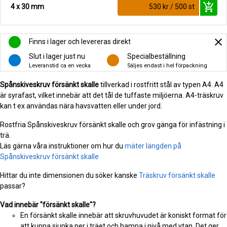
add_shopping_cart
4 x 30 mm
530 kr / 500 st
close
Finns i lager och levereras direkt
Slut i lager just nu
Specialbeställning
Leveranstid ca en vecka
Säljes endast i hel förpackning
Spånskiveskruv försänkt skalle
tillverkad i rostfritt stål av typen A4. A4
är syrafast, vilket innebär att det tål de tuffaste miljöerna. A4-träskruv
kan t ex användas nära havsvatten eller under jord.
Rostfria Spånskiveskruv försänkt skalle och grov gänga för infästning i
trä.
Läs gärna våra instruktioner om hur du
mäter längden på
Spånskiveskruv försänkt skalle
Hittar du inte dimensionen du söker kanske
Träskruv försänkt skalle
passar?
Vad innebär "försänkt skalle"?
En försänkt skalle innebär att skruvhuvudet är koniskt format för
att kunna sjunka ner i träet och hamna i nivå med ytan. Det ger