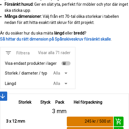
Försänkt huvud:
Ger en slät yta, perfekt för möbler och ytor där inget
ska sticka upp.
Många dimensioner:
Välj från ett 70-tal olika storlekar i tabellen
nedan för att hitta exakt rätt skruv för ditt projekt.
Är du osäker hur du ska mäta
längd
eller
bredd
?
Så hittar du rätt dimension på Spånskiveskruv försänkt skalle
.
filter_list
Visar alla 71 rader
Filtrera
Visa endast produkter i lager
inventory
arrow_drop_down
Storlek / diameter / typ
Alla
arrow_drop_down
Längd
Alla
rrow_downward
Storlek
Styck
Pack
Hel förpackning
3 mm
add_shopping_cart
3 x 12 mm
245 kr / 500 st