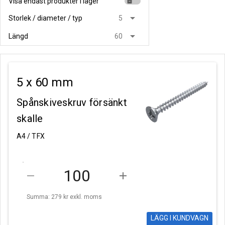
Visa endast produkter i lager
inventory
arrow_drop_down
Storlek / diameter / typ
5
arrow_drop_down
Längd
60
5 x 60 mm
Spånskiveskruv försänkt
skalle
A4 / TFX
remove
add
Summa: 279 kr
exkl. moms
LÄGG I KUNDVAGN