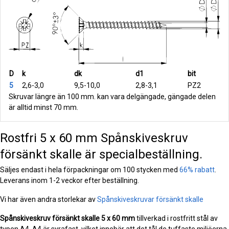
D
k
dk
d1
bit
5
2,6-3,0
9,5-10,0
2,8-3,1
PZ2
Skruvar längre än 100 mm. kan vara delgängade, gängade delen
är alltid minst 70 mm.
Rostfri 5 x 60 mm Spånskiveskruv
försänkt skalle är specialbeställning.
Säljes endast i hela förpackningar om 100 stycken med
66% rabatt
.
Leverans inom 1-2 veckor efter beställning.
Vi har även andra storlekar av
Spånskiveskruvar försänkt skalle
Spånskiveskruv försänkt skalle
5 x 60 mm
tillverkad i rostfritt stål av
typen A4. A4 är syrafast, vilket innebär att det tål de tuffaste miljöerna.