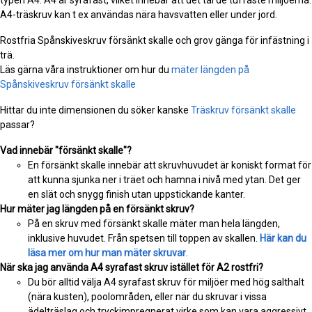
A4-träskruv kan t ex användas nära havsvatten eller under jord.
Rostfria Spånskiveskruv försänkt skalle och grov gänga för infästning i
trä.
Läs gärna våra instruktioner om hur du
mäter längden på
Spånskiveskruv försänkt skalle
Hittar du inte dimensionen du söker kanske
Träskruv försänkt skalle
passar?
Vad innebär "försänkt skalle"?
En försänkt skalle innebär att skruvhuvudet är koniskt format för
att kunna sjunka ner i träet och hamna i nivå med ytan. Det ger
en slät och snygg finish utan uppstickande kanter.
Hur mäter jag längden på en försänkt skruv?
På en skruv med försänkt skalle mäter man hela längden,
inklusive huvudet. Från spetsen till toppen av skallen.
Här kan du
läsa mer om hur man mäter skruvar
.
När ska jag använda A4 syrafast skruv istället för A2 rostfri?
Du bör alltid välja A4 syrafast skruv för miljöer med hög salthalt
(nära kusten), poolområden, eller när du skruvar i vissa
ädelträslag och tryckimpregnerat virke som kan vara aggressivt