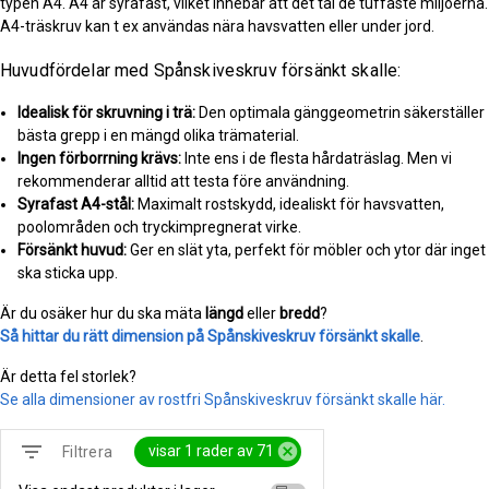
typen A4. A4 är syrafast, vilket innebär att det tål de tuffaste miljöerna.
A4-träskruv kan t ex användas nära havsvatten eller under jord.
Huvudfördelar med Spånskiveskruv försänkt skalle:
Idealisk för skruvning i trä:
Den optimala gänggeometrin säkerställer
bästa grepp i en mängd olika trämaterial.
Ingen förborrning krävs:
Inte ens i de flesta hårdaträslag. Men vi
rekommenderar alltid att testa före användning.
Syrafast A4-stål:
Maximalt rostskydd, idealiskt för havsvatten,
poolområden och tryckimpregnerat virke.
Försänkt huvud:
Ger en slät yta, perfekt för möbler och ytor där inget
ska sticka upp.
Är du osäker hur du ska mäta
längd
eller
bredd
?
Så hittar du rätt dimension på Spånskiveskruv försänkt skalle
.
Är detta fel storlek?
Se alla dimensioner av rostfri Spånskiveskruv försänkt skalle här.
filter_list
cancel
visar 1 rader av 71
Filtrera