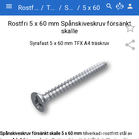
menu
search
person
Rostfriskruv.se
/
Träskruv
/
Spånskiveskruv försänkt skalle
/
5 x 60
Rostfri 5 x 60 mm Spånskiveskruv försänkt
star_border
skalle
share
Syrafast 5 x 60 mm TFX A4 träskruv
Spånskiveskruv försänkt skalle
5 x 60 mm
tillverkad i rostfritt stål av