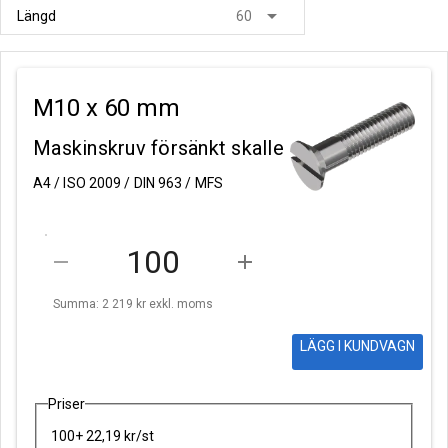
arrow_drop_down
Längd
60
M10 x 60 mm
Maskinskruv försänkt skalle
A4 / ISO 2009 / DIN 963 / MFS
remove
add
Summa: 2 219 kr
exkl. moms
LÄGG I KUNDVAGN
Priser
100+ 22,19 kr/st