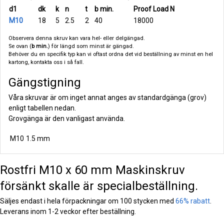
d1
dk
k
n
t
b min.
Proof Load N
M10
18
5
2.5
2
40
18000
Observera denna skruv kan vara hel- eller delgängad.
Se ovan (
b min.
) för längd som minst är gängad.
Behöver du en specifik typ kan vi oftast ordna det vid beställning av minst en hel
kartong, kontakta oss i så fall.
Gängstigning
Våra skruvar är om inget annat anges av standardgänga (grov)
enligt tabellen nedan.
Grovgänga är den vanligast använda.
M10
1.5 mm
Rostfri M10 x 60 mm Maskinskruv
försänkt skalle är specialbeställning.
Säljes endast i hela förpackningar om 100 stycken med
66% rabatt
.
Leverans inom 1-2 veckor efter beställning.