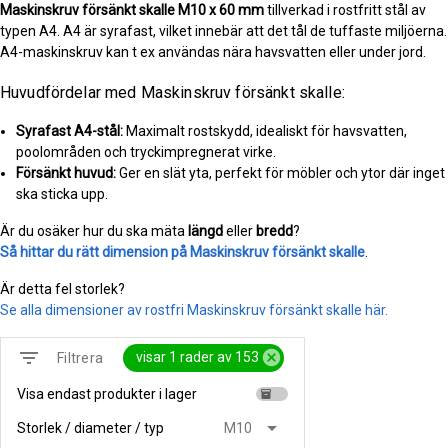
Maskinskruv försänkt skalle
M10 x 60 mm
tillverkad i rostfritt stål av
typen A4. A4 är syrafast, vilket innebär att det tål de tuffaste miljöerna.
A4-maskinskruv kan t ex användas nära havsvatten eller under jord.
Huvudfördelar med Maskinskruv försänkt skalle:
Syrafast A4-stål:
Maximalt rostskydd, idealiskt för havsvatten,
poolområden och tryckimpregnerat virke.
Försänkt huvud:
Ger en slät yta, perfekt för möbler och ytor där inget
ska sticka upp.
Är du osäker hur du ska mäta
längd
eller
bredd
?
Så hittar du rätt dimension på Maskinskruv försänkt skalle
.
Är detta fel storlek?
Se alla dimensioner av rostfri Maskinskruv försänkt skalle här.
filter_list
cancel
visar 1 rader av 153
Filtrera
Visa endast produkter i lager
inventory
arrow_drop_down
Storlek / diameter / typ
M10