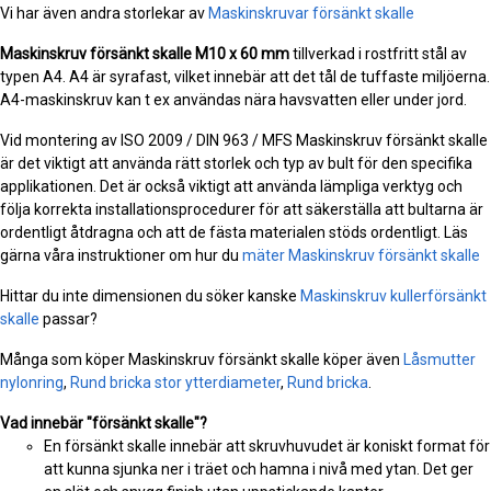
Vi har även andra storlekar av
Maskinskruvar försänkt skalle
Maskinskruv försänkt skalle
M10 x 60 mm
tillverkad i rostfritt stål av
typen A4. A4 är syrafast, vilket innebär att det tål de tuffaste miljöerna.
A4-maskinskruv kan t ex användas nära havsvatten eller under jord.
Vid montering av ISO 2009 / DIN 963 / MFS Maskinskruv försänkt skalle
är det viktigt att använda rätt storlek och typ av bult för den specifika
applikationen. Det är också viktigt att använda lämpliga verktyg och
följa korrekta installationsprocedurer för att säkerställa att bultarna är
ordentligt åtdragna och att de fästa materialen stöds ordentligt. Läs
gärna våra instruktioner om hur du
mäter Maskinskruv försänkt skalle
Hittar du inte dimensionen du söker kanske
Maskinskruv kullerförsänkt
skalle
passar?
Många som köper Maskinskruv försänkt skalle köper även
Låsmutter
nylonring
,
Rund bricka stor ytterdiameter
,
Rund bricka
.
Vad innebär "försänkt skalle"?
En försänkt skalle innebär att skruvhuvudet är koniskt format för
att kunna sjunka ner i träet och hamna i nivå med ytan. Det ger