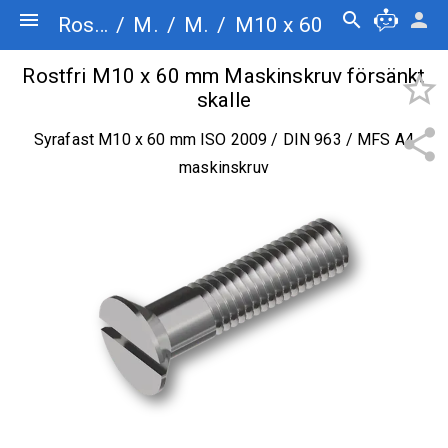
menu
search
person
Rostfriskruv.se
/
Maskinskruv
/
Maskinskruv försänkt skalle
/
M10 x 60
Rostfri M10 x 60 mm Maskinskruv försänkt
star_border
skalle
share
Syrafast M10 x 60 mm ISO 2009 / DIN 963 / MFS A4
maskinskruv