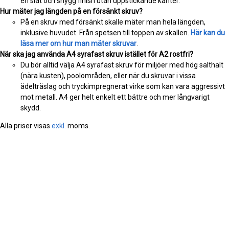
en slät och snygg finish utan uppstickande kanter.
Hur mäter jag längden på en försänkt skruv?
På en skruv med försänkt skalle mäter man hela längden,
inklusive huvudet. Från spetsen till toppen av skallen.
Här kan du
läsa mer om hur man mäter skruvar
.
När ska jag använda A4 syrafast skruv istället för A2 rostfri?
Du bör alltid välja A4 syrafast skruv för miljöer med hög salthalt
(nära kusten), poolområden, eller när du skruvar i vissa
ädelträslag och tryckimpregnerat virke som kan vara aggressivt
mot metall. A4 ger helt enkelt ett bättre och mer långvarigt
skydd.
Alla priser visas
exkl.
moms.