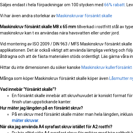
Säljes endast i hela förpackningar om 100 stycken med
66% rabatt
. Le
Vi har även andra storlekar av
Maskinskruvar försänkt skalle
Maskinskruv försänkt skalle
M8 x 65 mm
tillverkad i rostfritt stål av ty
maskinskruv kan t ex användas nära havsvatten eller under jord.
Vid montering av ISO 2009 / DIN 963 / MFS Maskinskruv försänkt skalle är
applikationen. Det är också viktigt att använda lämpliga verktyg och följa
åtdragna och att de fästa materialen stöds ordentligt. Läs gärna våra 
Hittar du inte dimensionen du söker kanske
Maskinskruv kullerförsänkt 
Många som köper Maskinskruv försänkt skalle köper även
Låsmutter n
Vad innebär "försänkt skalle"?
En försänkt skalle innebär att skruvhuvudet är koniskt format för
finish utan uppstickande kanter.
Hur mäter jag längden på en försänkt skruv?
På en skruv med försänkt skalle mäter man hela längden, inklusiv
mäter skruvar
.
När ska jag använda A4 syrafast skruv istället för A2 rostfri?
Du bör alltid välja A4 syrafast skruv för miljöer med hög salthalt 