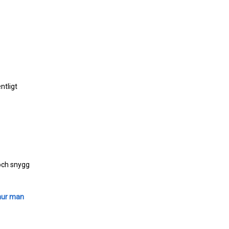
ntligt
 och snygg
hur man