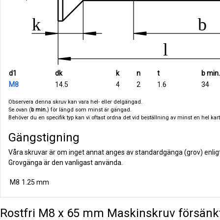
d1
dk
k
n
t
b min.
M8
14.5
4
2
1.6
34
Observera denna skruv kan vara hel- eller delgängad.
Se ovan (
b min.
) för längd som minst är gängad.
Behöver du en specifik typ kan vi oftast ordna det vid beställning av minst en hel karto
Gängstigning
Våra skruvar är om inget annat anges av standardgänga (grov) enlig
Grovgänga är den vanligast använda.
M8
1.25 mm
Rostfri M8 x 65 mm Maskinskruv försänkt 