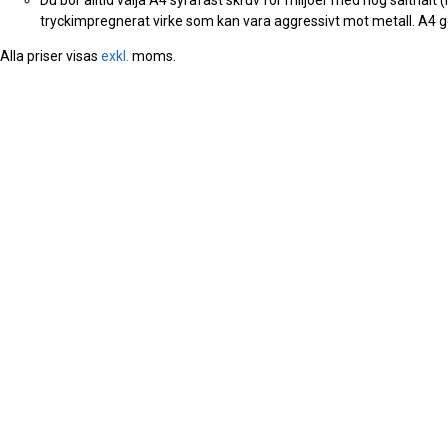
tryckimpregnerat virke som kan vara aggressivt mot metall. A4 ge
Alla priser visas
exkl.
moms.
grade
grade
grade
g
MER INFORMATION
ROSTFRISKRUV.SE
4,8
KM Gruppen AB
Frågor om rostfri skruv
Google Kundre
556718-2273
Om oss
Telegramvägen 44
Köpvillkor
132 35 Saltsjö-Boo