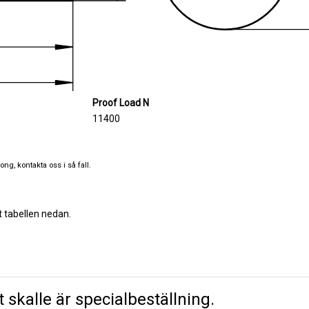
Proof Load N
11400
ng, kontakta oss i så fall.
t tabellen nedan.
skalle är specialbeställning.