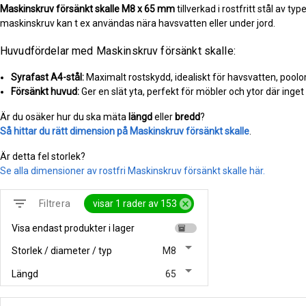
Maskinskruv försänkt skalle
M8 x 65 mm
tillverkad i rostfritt stål av ty
maskinskruv kan t ex användas nära havsvatten eller under jord.
Huvudfördelar med Maskinskruv försänkt skalle:
Syrafast A4-stål:
Maximalt rostskydd, idealiskt för havsvatten, pool
Försänkt huvud:
Ger en slät yta, perfekt för möbler och ytor där inget
Är du osäker hur du ska mäta
längd
eller
bredd
?
Så hittar du rätt dimension på Maskinskruv försänkt skalle
.
Är detta fel storlek?
Se alla dimensioner av rostfri Maskinskruv försänkt skalle här.
filter_list
cancel
visar 1 rader av 153
Filtrera
Visa endast produkter i lager
inventory
arrow_drop_down
Storlek / diameter / typ
M8
arrow_drop_down
Längd
65