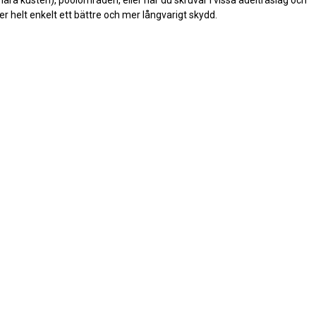
r helt enkelt ett bättre och mer långvarigt skydd.
rade
grade
TRYGG & SÄKER BETALNING
censioner
SNABB & PÅLITLIG TRANSPORT