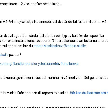
verans inom 1-2 veckor efter beställning.
pen A4. A4 är syrafast, vilket innebär att det tål de tuffaste miljöerna. A4-
 det viktigt att använda rätt storlek och typ av bult för den specifika
 korrekta installationsprocedurer för att säkerställa att bultarna är orde
instruktioner om hur du
mäter Maskinskruv försänkt skalle
skalle
passar?
ylonring
,
Rund bricka stor ytterdiameter
,
Rund bricka
.
 att kunna sjunka ner i träet och hamna i nivå med ytan. Det ger en slät
e huvudet. Från spetsen till toppen av skallen.
Här kan du läsa mer om 
(nära kusten), poolområden, eller när du skruvar i vissa ädelträslag och