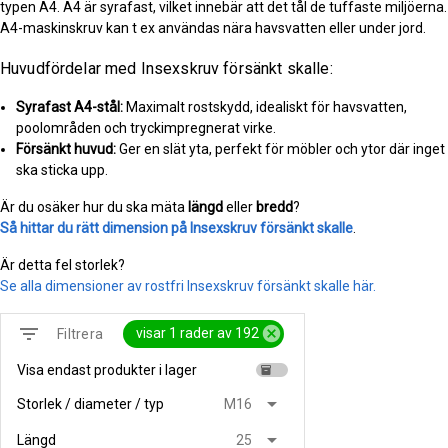
typen A4. A4 är syrafast, vilket innebär att det tål de tuffaste miljöerna.
A4-maskinskruv kan t ex användas nära havsvatten eller under jord.
Huvudfördelar med Insexskruv försänkt skalle:
Syrafast A4-stål:
Maximalt rostskydd, idealiskt för havsvatten,
poolområden och tryckimpregnerat virke.
Försänkt huvud:
Ger en slät yta, perfekt för möbler och ytor där inget
ska sticka upp.
Är du osäker hur du ska mäta
längd
eller
bredd
?
Så hittar du rätt dimension på Insexskruv försänkt skalle
.
Är detta fel storlek?
Se alla dimensioner av rostfri Insexskruv försänkt skalle här.
filter_list
cancel
visar 1 rader av 192
Filtrera
Visa endast produkter i lager
inventory
arrow_drop_down
Storlek / diameter / typ
M16
arrow_drop_down
Längd
25