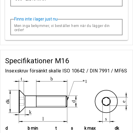
Finns inte i lager just nu
Men inga bekymmer, vi beställer hem när du lägger din
order!
Specifikationer
M16
Insexskruv försänkt skalle ISO 10642 / DIN 7991 / MF6S
d
b min
t
s
k max
dk