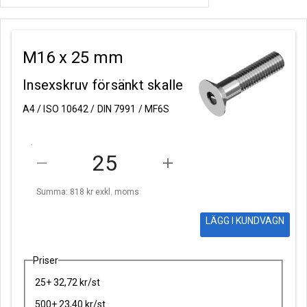
M16 x 25 mm
Insexskruv försänkt skalle
A4 / ISO 10642 / DIN 7991 / MF6S
remove
add
Summa: 818 kr
exkl. moms
LÄGG I KUNDVAGN
Priser
25+ 32,72 kr/st
500+ 23,40 kr/st