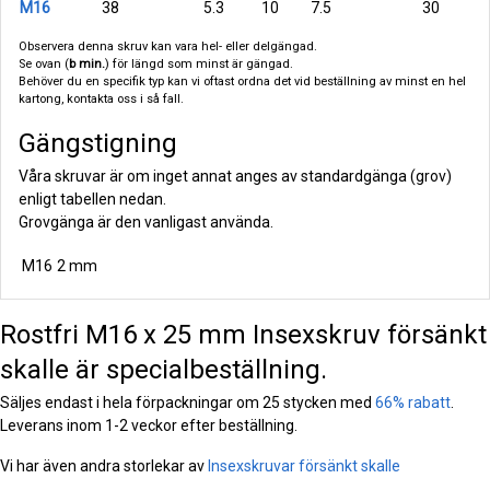
M16
38
5.3
10
7.5
30
Observera denna skruv kan vara hel- eller delgängad.
Se ovan (
b min.
) för längd som minst är gängad.
Behöver du en specifik typ kan vi oftast ordna det vid beställning av minst en hel
kartong, kontakta oss i så fall.
Gängstigning
Våra skruvar är om inget annat anges av standardgänga (grov)
enligt tabellen nedan.
Grovgänga är den vanligast använda.
M16
2 mm
Rostfri M16 x 25 mm Insexskruv försänkt
skalle är specialbeställning.
Säljes endast i hela förpackningar om 25 stycken med
66% rabatt
.
Leverans inom 1-2 veckor efter beställning.
Vi har även andra storlekar av
Insexskruvar försänkt skalle