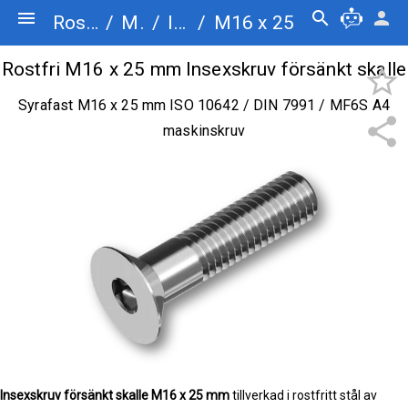
menu
search
person
Rostfriskruv.se
/
Maskinskruv
/
Insexskruv försänkt skalle
/
M16 x 25
Rostfri M16 x 25 mm Insexskruv försänkt skalle
star_border
Syrafast M16 x 25 mm ISO 10642 / DIN 7991 / MF6S A4
share
maskinskruv
Insexskruv försänkt skalle
M16 x 25 mm
tillverkad i rostfritt stål av