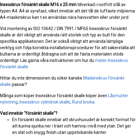
Insexskruv försänkt skalle
M16 x 25 mm
tillverkad i rostfritt stål av
typen A4. A4 är syrafast, vilket innebär att det tål de tuffaste miljöerna.
A4-maskinskruv kan t ex användas nära havsvatten eller under jord.
Vid montering av ISO 10642 / DIN 7991 / MF6S Insexskruv försänkt
skalle är det viktigt att använda rätt storlek och typ av bult för den
specifika applikationen. Det är också viktigt att använda lämpliga
verktyg och följa korrekta installationsprocedurer för att säkerställa att
bultarna är ordentligt åtdragna och att de fästa materialen stöds
ordentligt. Läs gärna våra instruktioner om hur du
mäter Insexskruv
försänkt skalle
Hittar du inte dimensionen du söker kanske
Maskinskruv försänkt
skalle
passar?
Många som köper Insexskruv försänkt skalle köper även
Låsmutter
nylonring
,
Insexskruv cylindrisk skalle
,
Rund bricka
.
Vad innebär "försänkt skalle"?
En försänkt skalle innebär att skruvhuvudet är koniskt format för
att kunna sjunka ner i träet och hamna i nivå med ytan. Det ger
en slät och snygg finish utan uppstickande kanter.