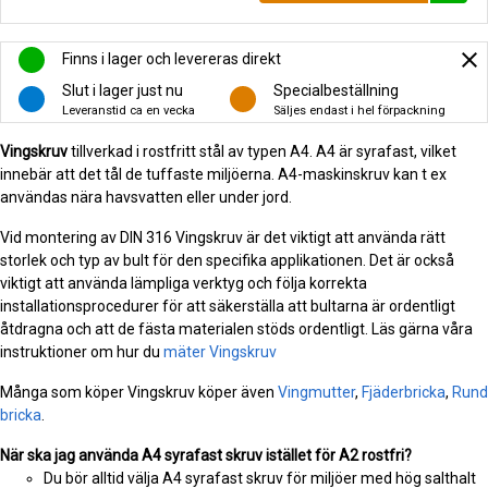
close
Finns i lager och levereras direkt
Slut i lager just nu
Specialbeställning
Leveranstid ca en vecka
Säljes endast i hel förpackning
Vingskruv
tillverkad i rostfritt stål av typen A4. A4 är syrafast, vilket
innebär att det tål de tuffaste miljöerna. A4-maskinskruv kan t ex
användas nära havsvatten eller under jord.
Vid montering av DIN 316 Vingskruv är det viktigt att använda rätt
storlek och typ av bult för den specifika applikationen. Det är också
viktigt att använda lämpliga verktyg och följa korrekta
installationsprocedurer för att säkerställa att bultarna är ordentligt
åtdragna och att de fästa materialen stöds ordentligt. Läs gärna våra
instruktioner om hur du
mäter Vingskruv
Många som köper Vingskruv köper även
Vingmutter
,
Fjäderbricka
,
Rund
bricka
.
När ska jag använda A4 syrafast skruv istället för A2 rostfri?
Du bör alltid välja A4 syrafast skruv för miljöer med hög salthalt