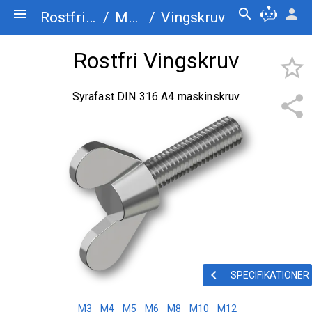
menu
search
person
Rostfriskruv.se
/
Maskinskruv
/
Vingskruv
Rostfri Vingskruv
star_border
Syrafast DIN 316 A4 maskinskruv
share
keyboard_arrow_left
SPECIFIKATIONER
M3
M4
M5
M6
M8
M10
M12