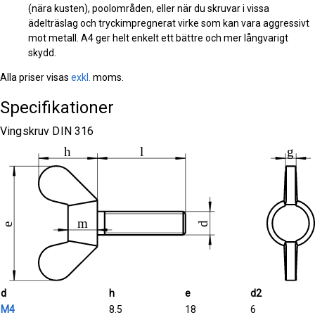
(nära kusten), poolområden, eller när du skruvar i vissa
ädelträslag och tryckimpregnerat virke som kan vara aggressivt
mot metall. A4 ger helt enkelt ett bättre och mer långvarigt
skydd.
Alla priser visas
exkl.
moms.
Specifikationer
Vingskruv DIN 316
d
h
e
d2
M4
8.5
18
6