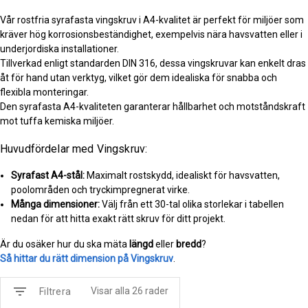
Vår rostfria syrafasta vingskruv i A4-kvalitet är perfekt för miljöer som
kräver hög korrosionsbeständighet, exempelvis nära havsvatten eller i
underjordiska installationer.
Tillverkad enligt standarden DIN 316, dessa vingskruvar kan enkelt dras
åt för hand utan verktyg, vilket gör dem idealiska för snabba och
flexibla monteringar.
Den syrafasta A4-kvaliteten garanterar hållbarhet och motståndskraft
mot tuffa kemiska miljöer.
Huvudfördelar med Vingskruv:
Syrafast A4-stål:
Maximalt rostskydd, idealiskt för havsvatten,
poolområden och tryckimpregnerat virke.
Många dimensioner:
Välj från ett 30-tal olika storlekar i tabellen
nedan för att hitta exakt rätt skruv för ditt projekt.
Är du osäker hur du ska mäta
längd
eller
bredd
?
Så hittar du rätt dimension på Vingskruv
.
filter_list
Visar alla 26 rader
Filtrera