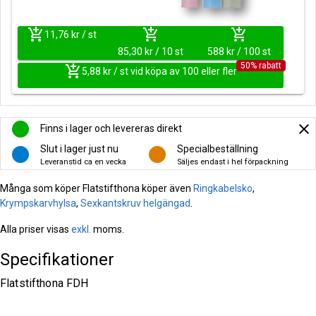
add_shopping_cart
add_shopping_cart
add_shopping_cart
11,76 kr / st
85,30 kr / 10 st
588 kr / 100 st
50% rabatt
add_shopping_cart
5,88 kr / st vid köpa av 100 eller fler
close
Finns i lager och levereras direkt
Slut i lager just nu
Specialbeställning
Leveranstid ca en vecka
Säljes endast i hel förpackning
Många som köper Flatstifthona köper även
Ringkabelsko
,
Krympskarvhylsa
,
Sexkantskruv helgängad
.
Alla priser visas
exkl.
moms.
Specifikationer
Flatstifthona FDH