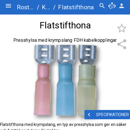
menu
search
person
Rostfriskruv.se
/
Kabelkopplingar
/
Flatstifthona
Flatstifthona
star_border
Presshylsa med krympslang FDH kabelkopplingar
share
keyboard_arrow_left
SPECIFIKATIONER
Flatstifthona med krympslang, en typ av presshylsa som ger en säker