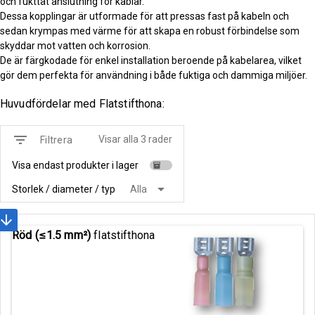
och fukttät anslutning för kablar.
Dessa kopplingar är utformade för att pressas fast på kabeln och
sedan krympas med värme för att skapa en robust förbindelse som
skyddar mot vatten och korrosion.
De är färgkodade för enkel installation beroende på kabelarea, vilket
gör dem perfekta för användning i både fuktiga och dammiga miljöer.
Huvudfördelar med Flatstifthona:
filter_list
Visar alla 3 rader
Filtrera
Visa endast produkter i lager
inventory
arrow_drop_down
Storlek / diameter / typ
Alla
rrow_downward
Röd (≤1.5 mm²)
flatstifthona