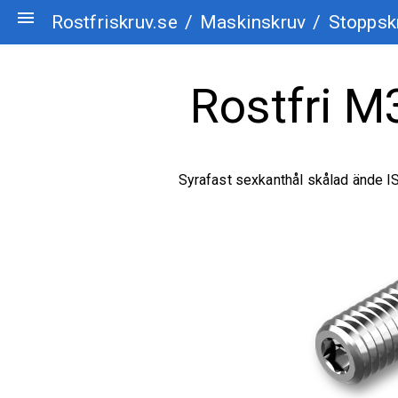
menu
Rostfriskruv.se
/
Maskinskruv
/
Stoppsk
Rostfri M
Syrafast sexkanthål skålad ände 