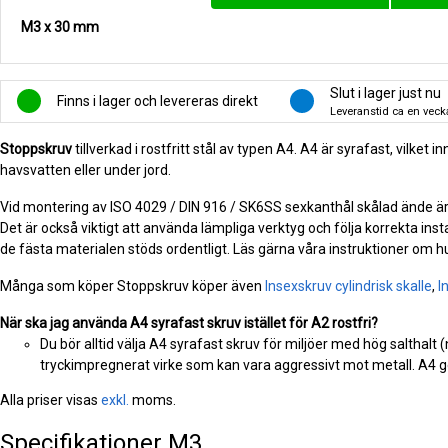
M3 x 30 mm
Slut i lager just nu
Finns i lager och levereras direkt
Leveranstid ca en veck
Stoppskruv
tillverkad i rostfritt stål av typen A4. A4 är syrafast, vilke
havsvatten eller under jord.
Vid montering av ISO 4029 / DIN 916 / SK6SS sexkanthål skålad ände är de
Det är också viktigt att använda lämpliga verktyg och följa korrekta inst
de fästa materialen stöds ordentligt. Läs gärna våra instruktioner om h
Många som köper Stoppskruv köper även
Insexskruv cylindrisk skalle
,
I
När ska jag använda A4 syrafast skruv istället för A2 rostfri?
Du bör alltid välja A4 syrafast skruv för miljöer med hög salthalt 
tryckimpregnerat virke som kan vara aggressivt mot metall. A4 ge
Alla priser visas
exkl.
moms.
Specifikationer
M3