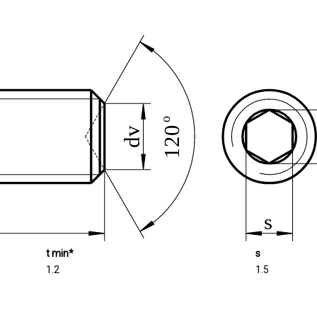
t min*
s
1.2
1.5