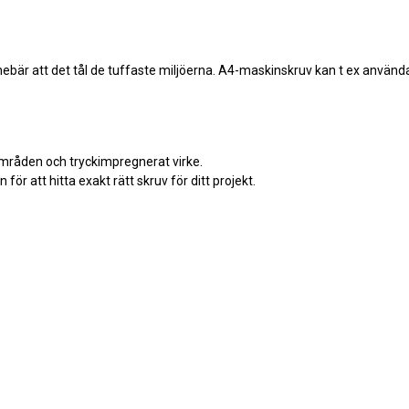
t innebär att det tål de tuffaste miljöerna. A4-maskinskruv kan t ex använ
områden och tryckimpregnerat virke.
 för att hitta exakt rätt skruv för ditt projekt.