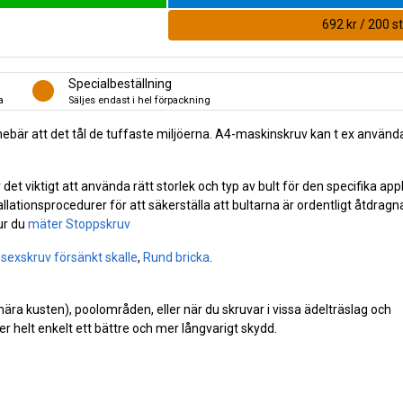
692 kr / 200 st
Specialbeställning
a
Säljes endast i hel förpackning
t innebär att det tål de tuffaste miljöerna. A4-maskinskruv kan t ex använ
t viktigt att använda rätt storlek och typ av bult för den specifika app
allationsprocedurer för att säkerställa att bultarna är ordentligt åtdragn
ur du
mäter Stoppskruv
nsexskruv försänkt skalle
,
Rund bricka
.
(nära kusten), poolområden, eller när du skruvar i vissa ädelträslag och
r helt enkelt ett bättre och mer långvarigt skydd.