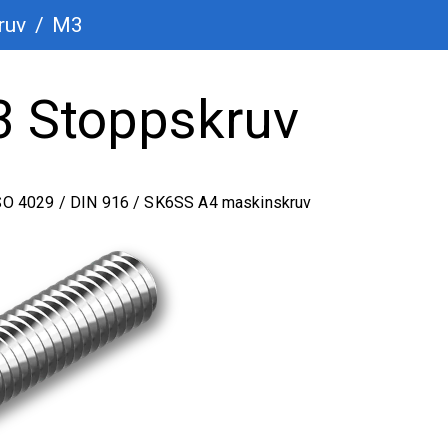
ruv
/
M3
3 Stoppskruv
ISO 4029 / DIN 916 / SK6SS A4 maskinskruv