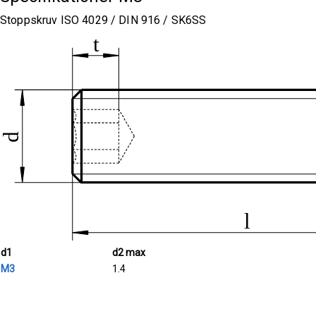
Stoppskruv ISO 4029 / DIN 916 / SK6SS
d1
d2 max
M3
1.4