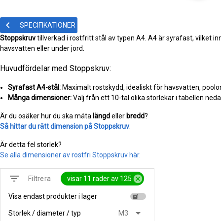
keyboard_arrow_left
SPECIFIKATIONER
Stoppskruv
tillverkad i rostfritt stål av typen A4. A4 är syrafast, vilke
havsvatten eller under jord.
Huvudfördelar med Stoppskruv:
Syrafast A4-stål:
Maximalt rostskydd, idealiskt för havsvatten, pool
Många dimensioner:
Välj från ett 10-tal olika storlekar i tabellen nedan
Är du osäker hur du ska mäta
längd
eller
bredd
?
Så hittar du rätt dimension på Stoppskruv
.
Är detta fel storlek?
Se alla dimensioner av rostfri Stoppskruv här.
filter_list
cancel
visar 11 rader av 125
Filtrera
Visa endast produkter i lager
inventory
arrow_drop_down
Storlek / diameter / typ
M3