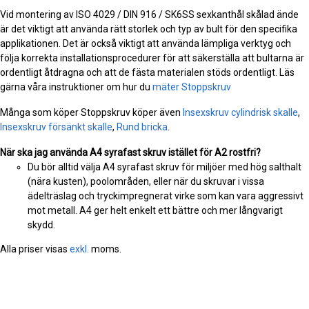
Vid montering av ISO 4029 / DIN 916 / SK6SS sexkanthål skålad ände
är det viktigt att använda rätt storlek och typ av bult för den specifika
applikationen. Det är också viktigt att använda lämpliga verktyg och
följa korrekta installationsprocedurer för att säkerställa att bultarna är
ordentligt åtdragna och att de fästa materialen stöds ordentligt. Läs
gärna våra instruktioner om hur du
mäter Stoppskruv
Många som köper Stoppskruv köper även
Insexskruv cylindrisk skalle
,
Insexskruv försänkt skalle
,
Rund bricka
.
När ska jag använda A4 syrafast skruv istället för A2 rostfri?
Du bör alltid välja A4 syrafast skruv för miljöer med hög salthalt
(nära kusten), poolområden, eller när du skruvar i vissa
ädelträslag och tryckimpregnerat virke som kan vara aggressivt
mot metall. A4 ger helt enkelt ett bättre och mer långvarigt
skydd.
Alla priser visas
exkl.
moms.