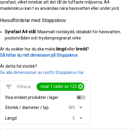
syrafast, vilket innebär att det tål de tuffaste miljöerna. A4-
maskinskruv kan t ex användas nära havsvatten eller under jord.
Huvudfördelar med Stoppskruv:
Syrafast A4-stål:
Maximalt rostskydd, idealiskt för havsvatten,
poolområden och tryckimpregnerat virke.
Är du osäker hur du ska mäta
längd
eller
bredd
?
Så hittar du rätt dimension på Stoppskruv
.
Är detta fel storlek?
Se alla dimensioner av rostfri Stoppskruv här.
filter_list
cancel
visar 1 rader av 125
Filtrera
Visa endast produkter i lager
inventory
arrow_drop_down
Storlek / diameter / typ
M3
arrow_drop_down
Längd
5