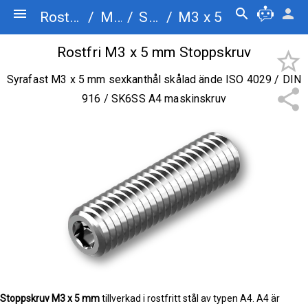
menu
search
person
Rostfriskruv.se
/
Maskinskruv
/
Stoppskruv
/
M3 x 5
Rostfri M3 x 5 mm Stoppskruv
star_border
Syrafast M3 x 5 mm sexkanthål skålad ände ISO 4029 / DIN
share
916 / SK6SS A4 maskinskruv
Stoppskruv
M3 x 5 mm
tillverkad i rostfritt stål av typen A4. A4 är