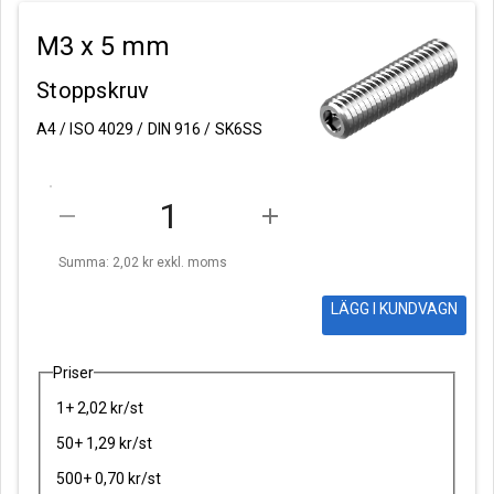
M3 x 5 mm
Stoppskruv
A4 / ISO 4029 / DIN 916 / SK6SS
remove
add
Summa: 2,02 kr
exkl. moms
LÄGG I KUNDVAGN
Priser
1+ 2,02 kr/st
50+ 1,29 kr/st
500+ 0,70 kr/st