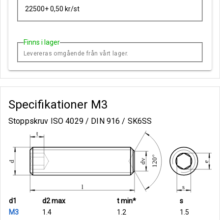
22500+ 0,50 kr/st
Finns i lager
Levereras omgående från vårt lager.
Specifikationer
M3
Stoppskruv ISO 4029 / DIN 916 / SK6SS
d1
d2 max
t min*
s
M3
1.4
1.2
1.5