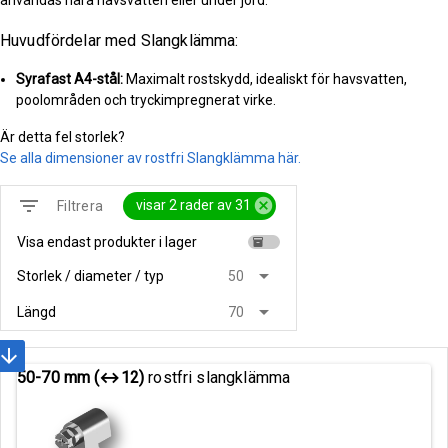
Huvudfördelar med Slangklämma:
Syrafast A4-stål:
Maximalt rostskydd, idealiskt för havsvatten,
poolområden och tryckimpregnerat virke.
Är detta fel storlek?
Se alla dimensioner av rostfri Slangklämma här.
filter_list
cancel
visar 2 rader av 31
Filtrera
Visa endast produkter i lager
inventory
arrow_drop_down
Storlek / diameter / typ
50
arrow_drop_down
Längd
70
rrow_downward
50-70 mm (↔12)
rostfri slangklämma