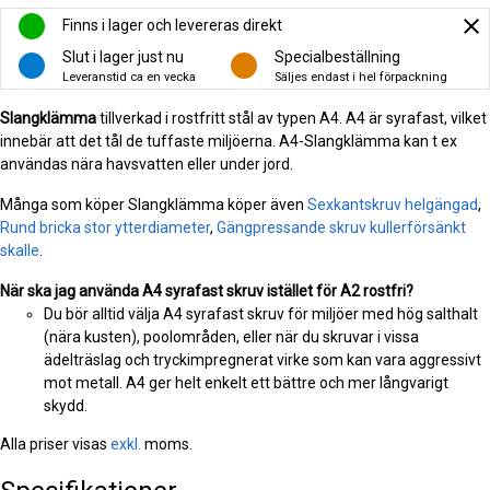
close
Finns i lager och levereras direkt
Slut i lager just nu
Specialbeställning
Leveranstid ca en vecka
Säljes endast i hel förpackning
Slangklämma
tillverkad i rostfritt stål av typen A4. A4 är syrafast, vilket
innebär att det tål de tuffaste miljöerna. A4-Slangklämma kan t ex
användas nära havsvatten eller under jord.
Många som köper Slangklämma köper även
Sexkantskruv helgängad
,
Rund bricka stor ytterdiameter
,
Gängpressande skruv kullerförsänkt
skalle
.
När ska jag använda A4 syrafast skruv istället för A2 rostfri?
Du bör alltid välja A4 syrafast skruv för miljöer med hög salthalt
(nära kusten), poolområden, eller när du skruvar i vissa
ädelträslag och tryckimpregnerat virke som kan vara aggressivt
mot metall. A4 ger helt enkelt ett bättre och mer långvarigt
skydd.
Alla priser visas
exkl.
moms.