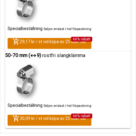
Specialbeställning
Säljes endast i hel förpackning
66% rabatt
add_shopping_cart
29,17 kr / st vid köpa av 25 eller fler
50-70 mm (↔9)
rostfri slangklämma
Specialbeställning
Säljes endast i hel förpackning
66% rabatt
add_shopping_cart
30,09 kr / st vid köpa av 25 eller fler