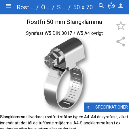
menu
search
person
Rostfriskruv.se
/
Övrigt
/
Slangklämma
/
50 x 70
Rostfri 50 mm Slangklämma
star_border
Syrafast W5 DIN 3017 / W5 A4 övrigt
share
keyboard_arrow_left
SPECIFIKATIONER
Slangklämma
tillverkad i rostfritt stål av typen A4. A4 är syrafast, vilket
innebär att det tål de tuffaste miljöerna. A4-Slangklämma kan t ex
användas nära havsvatten eller under jord.