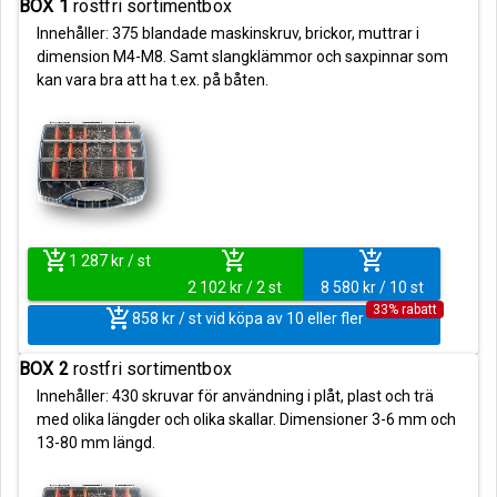
BOX 1
rostfri sortimentbox
Innehåller: 375 blandade maskinskruv, brickor, muttrar i
dimension M4-M8. Samt slangklämmor och saxpinnar som
kan vara bra att ha t.ex. på båten.
add_shopping_cart
add_shopping_cart
add_shopping_cart
1 287 kr / st
2 102 kr / 2 st
8 580 kr / 10 st
33% rabatt
add_shopping_cart
858 kr / st vid köpa av 10 eller fler
BOX 2
rostfri sortimentbox
Innehåller: 430 skruvar för användning i plåt, plast och trä
med olika längder och olika skallar. Dimensioner 3-6 mm och
13-80 mm längd.