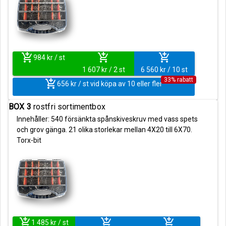
add_shopping_cart
add_shopping_cart
add_shopping_cart
984 kr / st
1 607 kr / 2 st
6 560 kr / 10 st
33% rabatt
add_shopping_cart
656 kr / st vid köpa av 10 eller fler
BOX 3
rostfri sortimentbox
Innehåller: 540 försänkta spånskiveskruv med vass spets
och grov gänga. 21 olika storlekar mellan 4X20 till 6X70.
Torx-bit
add_shopping_cart
add_shopping_cart
add_shopping_cart
1 485 kr / st