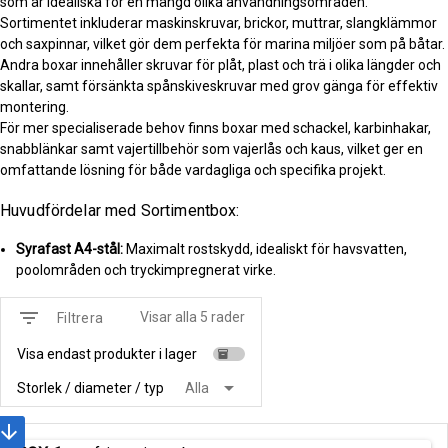
som är idealiska för en mängd olika användningsområden.
Sortimentet inkluderar maskinskruvar, brickor, muttrar, slangklämmor
och saxpinnar, vilket gör dem perfekta för marina miljöer som på båtar.
Andra boxar innehåller skruvar för plåt, plast och trä i olika längder och
skallar, samt försänkta spånskiveskruvar med grov gänga för effektiv
montering.
För mer specialiserade behov finns boxar med schackel, karbinhakar,
snabblänkar samt vajertillbehör som vajerlås och kaus, vilket ger en
omfattande lösning för både vardagliga och specifika projekt.
Huvudfördelar med Sortimentbox:
Syrafast A4-stål:
Maximalt rostskydd, idealiskt för havsvatten,
poolområden och tryckimpregnerat virke.
filter_list
Visar alla 5 rader
Filtrera
Visa endast produkter i lager
inventory
arrow_drop_down
Storlek / diameter / typ
Alla
rrow_downward