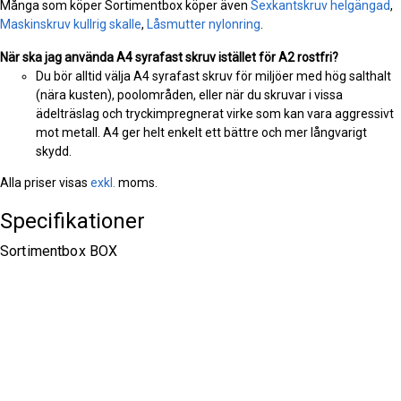
Många som köper Sortimentbox köper även
Sexkantskruv helgängad
,
Maskinskruv kullrig skalle
,
Låsmutter nylonring
.
När ska jag använda A4 syrafast skruv istället för A2 rostfri?
Du bör alltid välja A4 syrafast skruv för miljöer med hög salthalt
(nära kusten), poolområden, eller när du skruvar i vissa
ädelträslag och tryckimpregnerat virke som kan vara aggressivt
mot metall. A4 ger helt enkelt ett bättre och mer långvarigt
skydd.
Alla priser visas
exkl.
moms.
Specifikationer
Sortimentbox BOX