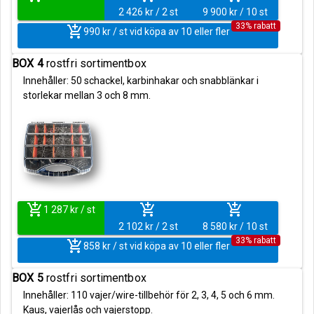
2 426 kr / 2 st
9 900 kr / 10 st
33% rabatt
add_shopping_cart
990 kr / st vid köpa av 10 eller fler
BOX 4
rostfri sortimentbox
Innehåller: 50 schackel, karbinhakar och snabblänkar i
storlekar mellan 3 och 8 mm.
add_shopping_cart
add_shopping_cart
add_shopping_cart
1 287 kr / st
2 102 kr / 2 st
8 580 kr / 10 st
33% rabatt
add_shopping_cart
858 kr / st vid köpa av 10 eller fler
BOX 5
rostfri sortimentbox
Innehåller: 110 vajer/wire-tillbehör för 2, 3, 4, 5 och 6 mm.
Kaus, vajerlås och vajerstopp.