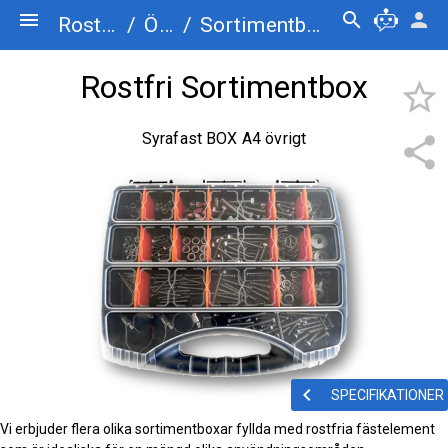
menu
search
person
Rostfriskruv.se
/
Övrigt
/
Sortimentbox
Rostfri Sortimentbox
star_border
Syrafast BOX A4 övrigt
share
keyboard_arrow_left
SPECIFIKATIONER
Vi erbjuder flera olika sortimentboxar fyllda med rostfria fästelement