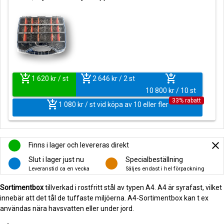
add_shopping_cart
add_shopping_cart
add_shopping_cart
1 620 kr / st
2 646 kr / 2 st
10 800 kr / 10 st
33% rabatt
add_shopping_cart
1 080 kr / st vid köpa av 10 eller fler
close
Finns i lager och levereras direkt
Slut i lager just nu
Specialbeställning
Leveranstid ca en vecka
Säljes endast i hel förpackning
Sortimentbox
tillverkad i rostfritt stål av typen A4. A4 är syrafast, vilket
innebär att det tål de tuffaste miljöerna. A4-Sortimentbox kan t ex
användas nära havsvatten eller under jord.