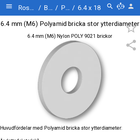
menu
search
person
Rostfriskruv.se
/
Brickor
/
Polyamid bricka stor ytterdiameter
/
6.4 x 18
6.4 mm (M6) Polyamid bricka stor ytterdiameter
star_border
6.4 mm (M6) Nylon POLY 9021 brickor
share
Huvudfördelar med Polyamid bricka stor ytterdiameter: