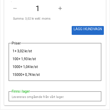
remove
add
Summa: 3,02 kr
exkl. moms
LÄGG I KUNDVAGN
Priser
1+ 3,02 kr/st
100+ 1,93 kr/st
1000+ 1,04 kr/st
15000+ 0,74 kr/st
Finns i lager
Levereras omgående från vårt lager.