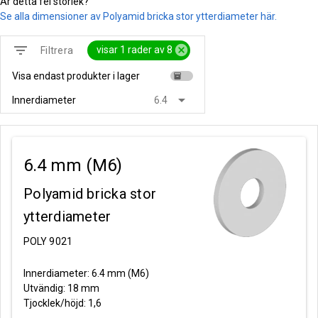
Är detta fel storlek?
Se alla dimensioner av Polyamid bricka stor ytterdiameter här.
filter_list
cancel
visar 1 rader av 8
Filtrera
Visa endast produkter i lager
inventory
arrow_drop_down
Innerdiameter
6.4
6.4 mm (M6)
Polyamid bricka stor
ytterdiameter
POLY 9021
Innerdiameter: 6.4 mm (M6)
Utvändig: 18 mm
Tjocklek/höjd: 1,6