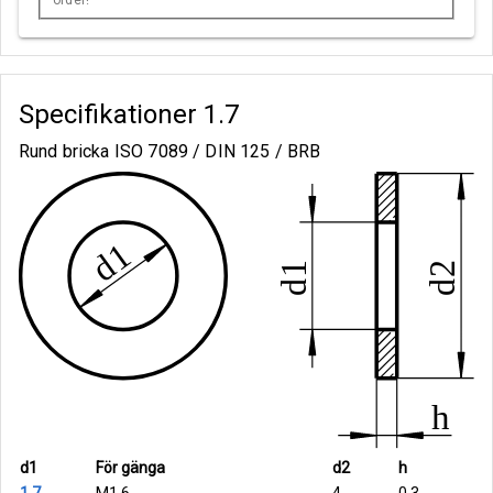
order!
Specifikationer
1.7
Rund bricka ISO 7089 / DIN 125 / BRB
d1
För gänga
d2
h