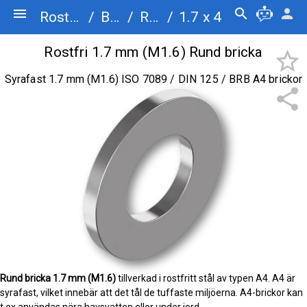
menu
search
person
Rostfriskruv.se
/
Brickor
/
Rund bricka
/
1.7 x 4
Rostfri 1.7 mm (M1.6) Rund bricka
star_border
Syrafast 1.7 mm (M1.6) ISO 7089 / DIN 125 / BRB A4 brickor
share
Rund bricka
1.7 mm (M1.6)
tillverkad i rostfritt stål av typen A4. A4 är
syrafast, vilket innebär att det tål de tuffaste miljöerna. A4-brickor kan
t ex användas nära havsvatten eller under jord.