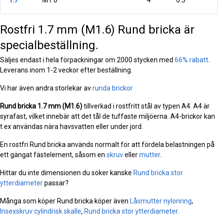
1.7
M1.6
4
0.3
Rostfri 1.7 mm (M1.6) Rund bricka är
specialbeställning.
Säljes endast i hela förpackningar om 2000 stycken med
66% rabatt
.
Leverans inom 1-2 veckor efter beställning.
Vi har även andra storlekar av
runda brickor
Rund bricka
1.7 mm (M1.6)
tillverkad i rostfritt stål av typen A4. A4 är
syrafast, vilket innebär att det tål de tuffaste miljöerna. A4-brickor kan
t ex användas nära havsvatten eller under jord.
En rostfri Rund bricka används normalt för att fördela belastningen på
ett gängat fästelement, såsom en
skruv
eller
mutter
.
Hittar du inte dimensionen du söker kanske
Rund bricka stor
ytterdiameter
passar?
Många som köper Rund bricka köper även
Låsmutter nylonring
,
Insexskruv cylindrisk skalle
,
Rund bricka stor ytterdiameter
.