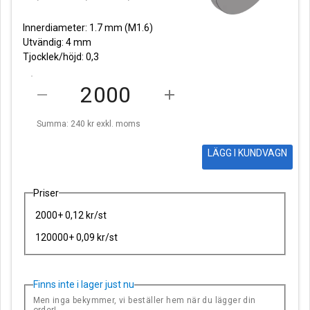
Innerdiameter: 1.7 mm (M1.6)
Utvändig: 4 mm
Tjocklek/höjd: 0,3
remove
add
Summa: 240 kr
exkl. moms
LÄGG I KUNDVAGN
Priser
2000+ 0,12 kr/st
120000+ 0,09 kr/st
Finns inte i lager just nu
Men inga bekymmer, vi beställer hem när du lägger din