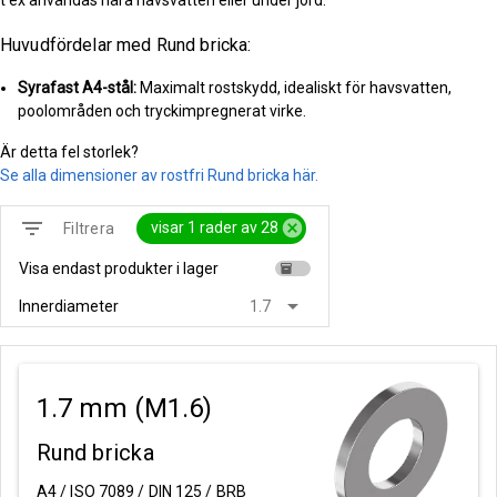
Huvudfördelar med Rund bricka:
Syrafast A4-stål:
Maximalt rostskydd, idealiskt för havsvatten,
poolområden och tryckimpregnerat virke.
Är detta fel storlek?
Se alla dimensioner av rostfri Rund bricka här.
filter_list
cancel
visar 1 rader av 28
Filtrera
Visa endast produkter i lager
inventory
arrow_drop_down
Innerdiameter
1.7
1.7 mm (M1.6)
Rund bricka
A4 / ISO 7089 / DIN 125 / BRB