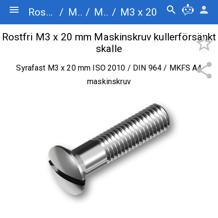
menu
search
person
Rostfriskruv.se
/
Maskinskruv
/
Maskinskruv kullerförsänkt skalle
/
M3 x 20
Rostfri M3 x 20 mm Maskinskruv kullerförsänkt
star_border
skalle
share
Syrafast M3 x 20 mm ISO 2010 / DIN 964 / MKFS A4
maskinskruv