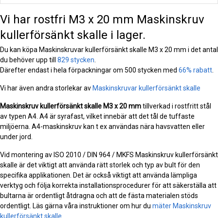
Vi har rostfri M3 x 20 mm Maskinskruv
kullerförsänkt skalle i lager.
Du kan köpa Maskinskruvar kullerförsänkt skalle M3 x 20 mm i det antal
du behöver upp till
829 stycken
.
Därefter endast i hela förpackningar om 500 stycken med
66% rabatt
.
Vi har även andra storlekar av
Maskinskruvar kullerförsänkt skalle
Maskinskruv kullerförsänkt skalle
M3 x 20 mm
tillverkad i rostfritt stål
av typen A4. A4 är syrafast, vilket innebär att det tål de tuffaste
miljöerna. A4-maskinskruv kan t ex användas nära havsvatten eller
under jord.
Vid montering av ISO 2010 / DIN 964 / MKFS Maskinskruv kullerförsänkt
skalle är det viktigt att använda rätt storlek och typ av bult för den
specifika applikationen. Det är också viktigt att använda lämpliga
verktyg och följa korrekta installationsprocedurer för att säkerställa att
bultarna är ordentligt åtdragna och att de fästa materialen stöds
ordentligt. Läs gärna våra instruktioner om hur du
mäter Maskinskruv
kullerförsänkt skalle