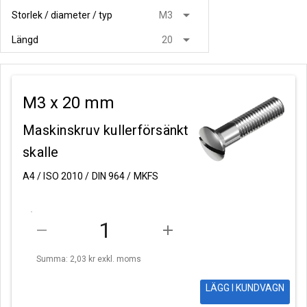
arrow_drop_down
Storlek / diameter / typ
M3
arrow_drop_down
Längd
20
M3 x 20 mm
Maskinskruv kullerförsänkt
skalle
A4 / ISO 2010 / DIN 964 / MKFS
remove
add
Summa: 2,03 kr
exkl. moms
LÄGG I KUNDVAGN