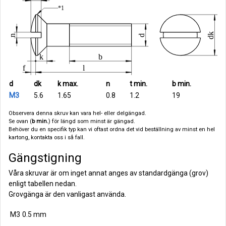
d
dk
k max.
n
t min.
b min.
M3
5.6
1.65
0.8
1.2
19
Observera denna skruv kan vara hel- eller delgängad.
Se ovan (
b min.
) för längd som minst är gängad.
Behöver du en specifik typ kan vi oftast ordna det vid beställning av minst en hel
kartong, kontakta oss i så fall.
Gängstigning
Våra skruvar är om inget annat anges av standardgänga (grov)
enligt tabellen nedan.
Grovgänga är den vanligast använda.
M3
0.5 mm