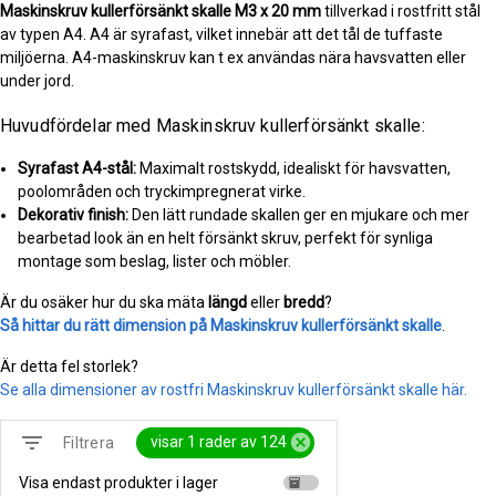
Maskinskruv kullerförsänkt skalle
M3 x 20 mm
tillverkad i rostfritt stål
av typen A4. A4 är syrafast, vilket innebär att det tål de tuffaste
miljöerna. A4-maskinskruv kan t ex användas nära havsvatten eller
under jord.
Huvudfördelar med Maskinskruv kullerförsänkt skalle:
Syrafast A4-stål:
Maximalt rostskydd, idealiskt för havsvatten,
poolområden och tryckimpregnerat virke.
Dekorativ finish:
Den lätt rundade skallen ger en mjukare och mer
bearbetad look än en helt försänkt skruv, perfekt för synliga
montage som beslag, lister och möbler.
Är du osäker hur du ska mäta
längd
eller
bredd
?
Så hittar du rätt dimension på Maskinskruv kullerförsänkt skalle
.
Är detta fel storlek?
Se alla dimensioner av rostfri Maskinskruv kullerförsänkt skalle här.
filter_list
cancel
visar 1 rader av 124
Filtrera
Visa endast produkter i lager
inventory