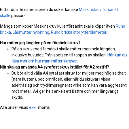
Hittar du inte dimensionen du söker kanske
Maskinskruv försänkt
skalle
passar?
Många som köper Maskinskruv kullerförsänkt skalle köper även
Rund
bricka
,
Låsmutter nylonring
,
Rund bricka stor ytterdiameter
.
Hur mäter jag längden på en försänkt skruv?
På en skruv med försänkt skalle mäter man hela längden,
inklusive huvudet. Från spetsen till toppen av skallen.
Här kan du
läsa mer om hur man mäter skruvar
.
När ska jag använda A4 syrafast skruv istället för A2 rostfri?
Du bör alltid välja A4 syrafast skruv för miljöer med hög salthalt
(nära kusten), poolområden, eller när du skruvar i vissa
ädelträslag och tryckimpregnerat virke som kan vara aggressivt
mot metall. A4 ger helt enkelt ett bättre och mer långvarigt
skydd.
Alla priser visas
exkl.
moms.