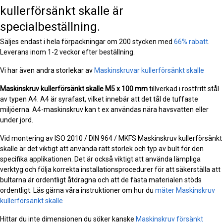
kullerförsänkt skalle är
specialbeställning.
Säljes endast i hela förpackningar om 200 stycken med
66% rabatt
.
Leverans inom 1-2 veckor efter beställning.
Vi har även andra storlekar av
Maskinskruvar kullerförsänkt skalle
Maskinskruv kullerförsänkt skalle
M5 x 100 mm
tillverkad i rostfritt stål
av typen A4. A4 är syrafast, vilket innebär att det tål de tuffaste
miljöerna. A4-maskinskruv kan t ex användas nära havsvatten eller
under jord.
Vid montering av ISO 2010 / DIN 964 / MKFS Maskinskruv kullerförsänkt
skalle är det viktigt att använda rätt storlek och typ av bult för den
specifika applikationen. Det är också viktigt att använda lämpliga
verktyg och följa korrekta installationsprocedurer för att säkerställa att
bultarna är ordentligt åtdragna och att de fästa materialen stöds
ordentligt. Läs gärna våra instruktioner om hur du
mäter Maskinskruv
kullerförsänkt skalle
Hittar du inte dimensionen du söker kanske
Maskinskruv försänkt