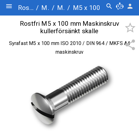
menu
search
person
Rostfriskruv.se
/
Maskinskruv
/
Maskinskruv kullerförsänkt skalle
/
M5 x 100
Rostfri M5 x 100 mm Maskinskruv
star_border
kullerförsänkt skalle
share
Syrafast M5 x 100 mm ISO 2010 / DIN 964 / MKFS A4
maskinskruv