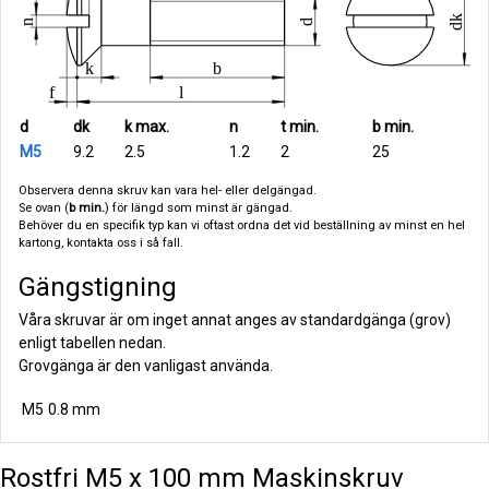
d
dk
k max.
n
t min.
b min.
M5
9.2
2.5
1.2
2
25
Observera denna skruv kan vara hel- eller delgängad.
Se ovan (
b min.
) för längd som minst är gängad.
Behöver du en specifik typ kan vi oftast ordna det vid beställning av minst en hel
kartong, kontakta oss i så fall.
Gängstigning
Våra skruvar är om inget annat anges av standardgänga (grov)
enligt tabellen nedan.
Grovgänga är den vanligast använda.
M5
0.8 mm
Rostfri M5 x 100 mm Maskinskruv