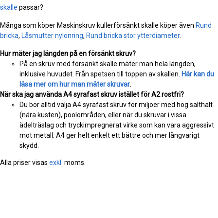
skalle
passar?
Många som köper Maskinskruv kullerförsänkt skalle köper även
Rund
bricka
,
Låsmutter nylonring
,
Rund bricka stor ytterdiameter
.
Hur mäter jag längden på en försänkt skruv?
På en skruv med försänkt skalle mäter man hela längden,
inklusive huvudet. Från spetsen till toppen av skallen.
Här kan du
läsa mer om hur man mäter skruvar
.
När ska jag använda A4 syrafast skruv istället för A2 rostfri?
Du bör alltid välja A4 syrafast skruv för miljöer med hög salthalt
(nära kusten), poolområden, eller när du skruvar i vissa
ädelträslag och tryckimpregnerat virke som kan vara aggressivt
mot metall. A4 ger helt enkelt ett bättre och mer långvarigt
skydd.
Alla priser visas
exkl.
moms.