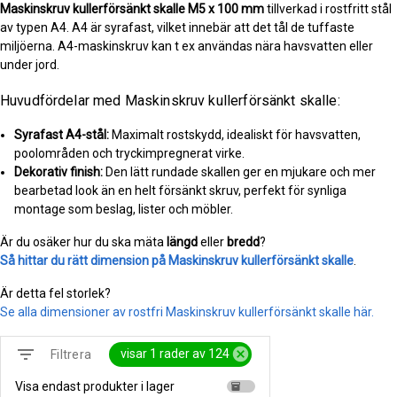
Maskinskruv kullerförsänkt skalle
M5 x 100 mm
tillverkad i rostfritt stål
av typen A4. A4 är syrafast, vilket innebär att det tål de tuffaste
miljöerna. A4-maskinskruv kan t ex användas nära havsvatten eller
under jord.
Huvudfördelar med Maskinskruv kullerförsänkt skalle:
Syrafast A4-stål:
Maximalt rostskydd, idealiskt för havsvatten,
poolområden och tryckimpregnerat virke.
Dekorativ finish:
Den lätt rundade skallen ger en mjukare och mer
bearbetad look än en helt försänkt skruv, perfekt för synliga
montage som beslag, lister och möbler.
Är du osäker hur du ska mäta
längd
eller
bredd
?
Så hittar du rätt dimension på Maskinskruv kullerförsänkt skalle
.
Är detta fel storlek?
Se alla dimensioner av rostfri Maskinskruv kullerförsänkt skalle här.
filter_list
cancel
visar 1 rader av 124
Filtrera
Visa endast produkter i lager
inventory