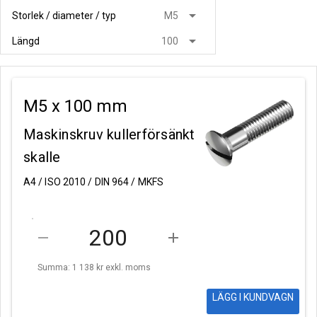
arrow_drop_down
Storlek / diameter / typ
M5
arrow_drop_down
Längd
100
M5 x 100 mm
Maskinskruv kullerförsänkt
skalle
A4 / ISO 2010 / DIN 964 / MKFS
remove
add
Summa: 1 138 kr
exkl. moms
LÄGG I KUNDVAGN