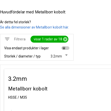
Huvudfördelar med Metallborr kobolt:
Är detta fel storlek?
Se alla dimensioner av Metallborr kobolt här.
filter_list
cancel
visar 1 rader av 18
Filtrera
Visa endast produkter i lager
inventory
arrow_drop_down
Storlek / diameter / typ
3.2mm
3.2mm
Metallborr kobolt
HSSE / M35