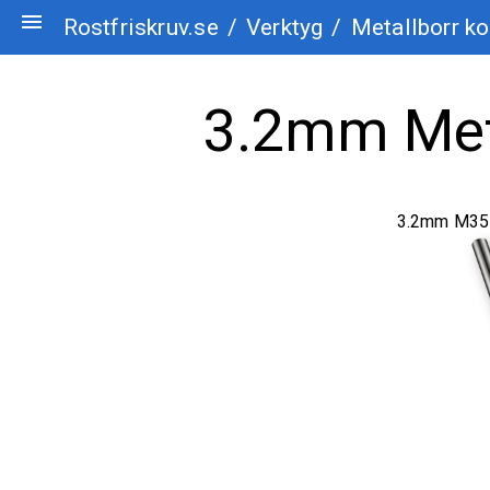
menu
Rostfriskruv.se
/
Verktyg
/
Metallborr ko
3.2mm Meta
3.2mm M35 