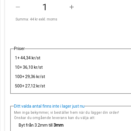
remove
add
Summa: 44 kr
exkl. moms
Priser
1+ 44,34 kr/st
10+ 36,10 kr/st
100+ 29,36 kr/st
500+ 27,12 kr/st
Ditt valda antal finns inte i lager just nu
Men inga bekymmer, vi beställer hem när du lägger din order!
Önskar du omgående leverans kan du välja att:
Byt från 3.2mm till
3mm