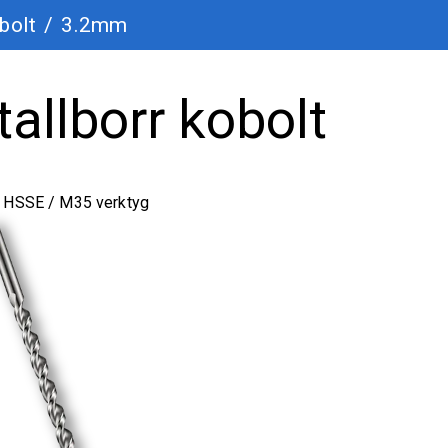
bolt
/
3.2mm
llborr kobolt
HSSE / M35 verktyg