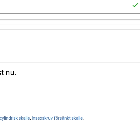
check
t nu.
cylindrisk skalle
,
Insexskruv försänkt skalle
.