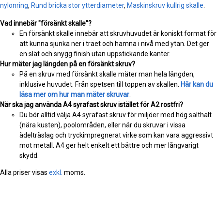
nylonring
,
Rund bricka stor ytterdiameter
,
Maskinskruv kullrig skalle
.
Vad innebär "försänkt skalle"?
En försänkt skalle innebär att skruvhuvudet är koniskt format för
att kunna sjunka ner i träet och hamna i nivå med ytan. Det ger
en slät och snygg finish utan uppstickande kanter.
Hur mäter jag längden på en försänkt skruv?
På en skruv med försänkt skalle mäter man hela längden,
inklusive huvudet. Från spetsen till toppen av skallen.
Här kan du
läsa mer om hur man mäter skruvar
.
När ska jag använda A4 syrafast skruv istället för A2 rostfri?
Du bör alltid välja A4 syrafast skruv för miljöer med hög salthalt
(nära kusten), poolområden, eller när du skruvar i vissa
ädelträslag och tryckimpregnerat virke som kan vara aggressivt
mot metall. A4 ger helt enkelt ett bättre och mer långvarigt
skydd.
Alla priser visas
exkl.
moms.