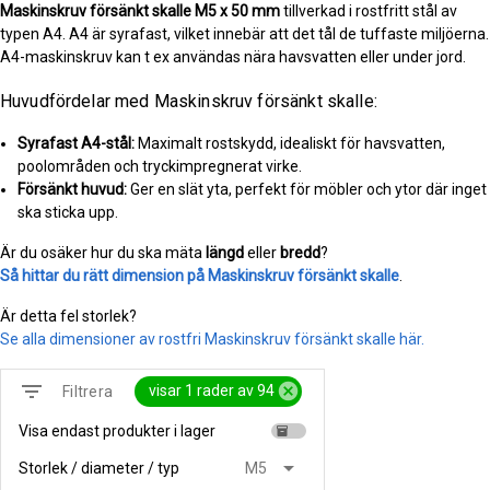
Maskinskruv försänkt skalle
M5 x 50 mm
tillverkad i rostfritt stål av
typen A4. A4 är syrafast, vilket innebär att det tål de tuffaste miljöerna.
A4-maskinskruv kan t ex användas nära havsvatten eller under jord.
Huvudfördelar med Maskinskruv försänkt skalle:
Syrafast A4-stål:
Maximalt rostskydd, idealiskt för havsvatten,
poolområden och tryckimpregnerat virke.
Försänkt huvud:
Ger en slät yta, perfekt för möbler och ytor där inget
ska sticka upp.
Är du osäker hur du ska mäta
längd
eller
bredd
?
Så hittar du rätt dimension på Maskinskruv försänkt skalle
.
Är detta fel storlek?
Se alla dimensioner av rostfri Maskinskruv försänkt skalle här.
filter_list
cancel
visar 1 rader av 94
Filtrera
Visa endast produkter i lager
inventory
arrow_drop_down
Storlek / diameter / typ
M5