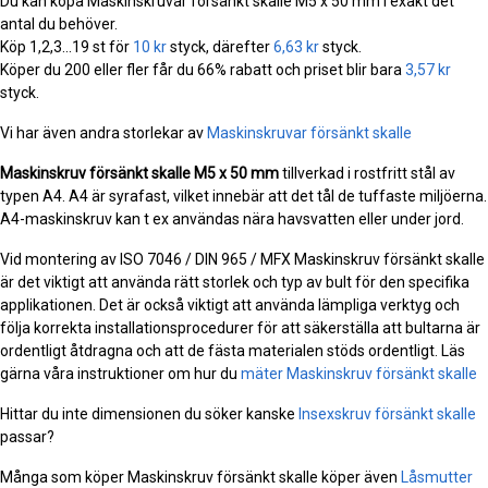
Du kan köpa Maskinskruvar försänkt skalle M5 x 50 mm i exakt det
antal du behöver.
Köp 1,2,3...19 st för
10 kr
styck, därefter
6,63 kr
styck.
Köper du 200 eller fler får du 66% rabatt och priset blir bara
3,57 kr
styck.
Vi har även andra storlekar av
Maskinskruvar försänkt skalle
Maskinskruv försänkt skalle
M5 x 50 mm
tillverkad i rostfritt stål av
typen A4. A4 är syrafast, vilket innebär att det tål de tuffaste miljöerna.
A4-maskinskruv kan t ex användas nära havsvatten eller under jord.
Vid montering av ISO 7046 / DIN 965 / MFX Maskinskruv försänkt skalle
är det viktigt att använda rätt storlek och typ av bult för den specifika
applikationen. Det är också viktigt att använda lämpliga verktyg och
följa korrekta installationsprocedurer för att säkerställa att bultarna är
ordentligt åtdragna och att de fästa materialen stöds ordentligt. Läs
gärna våra instruktioner om hur du
mäter Maskinskruv försänkt skalle
Hittar du inte dimensionen du söker kanske
Insexskruv försänkt skalle
passar?
Många som köper Maskinskruv försänkt skalle köper även
Låsmutter