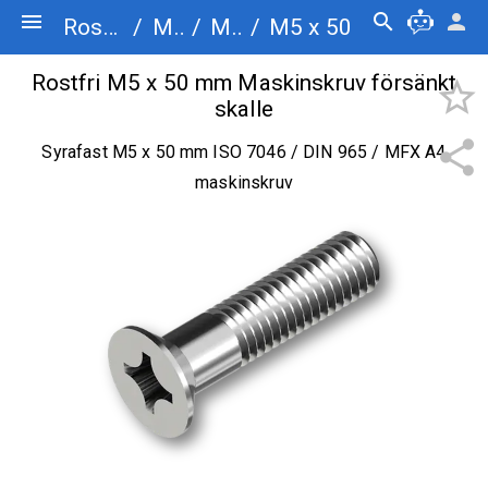
menu
search
person
Rostfriskruv.se
/
Maskinskruv
/
Maskinskruv försänkt skalle
/
M5 x 50
Rostfri M5 x 50 mm Maskinskruv försänkt
star_border
skalle
share
Syrafast M5 x 50 mm ISO 7046 / DIN 965 / MFX A4
maskinskruv