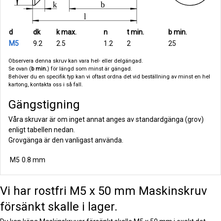
d
dk
k max.
n
t min.
b min.
M5
9.2
2.5
1.2
2
25
Observera denna skruv kan vara hel- eller delgängad.
Se ovan (
b min.
) för längd som minst är gängad.
Behöver du en specifik typ kan vi oftast ordna det vid beställning av minst en hel
kartong, kontakta oss i så fall.
Gängstigning
Våra skruvar är om inget annat anges av standardgänga (grov)
enligt tabellen nedan.
Grovgänga är den vanligast använda.
M5
0.8 mm
Vi har rostfri M5 x 50 mm Maskinskruv
försänkt skalle i lager.