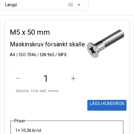
arrow_drop_down
Längd
50
M5 x 50 mm
Maskinskruv försänkt skalle
A4 / ISO 7046 / DIN 965 / MFX
remove
add
Summa: 10 kr
exkl. moms
LÄGG I KUNDVAGN
Priser
1+ 10,36 kr/st