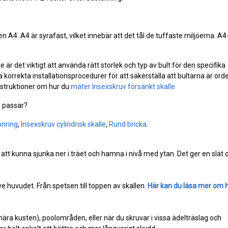
ypen A4. A4 är syrafast, vilket innebär att det tål de tuffaste miljöerna. A4
är det viktigt att använda rätt storlek och typ av bult för den specifika
 korrekta installationsprocedurer för att säkerställa att bultarna är orde
instruktioner om hur du
mäter Insexskruv försänkt skalle
e
passar?
onring
,
Insexskruv cylindrisk skalle
,
Rund bricka
.
 att kunna sjunka ner i träet och hamna i nivå med ytan. Det ger en slät
e huvudet. Från spetsen till toppen av skallen.
Här kan du läsa mer om 
(nära kusten), poolområden, eller när du skruvar i vissa ädelträslag och