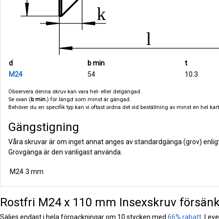
d
b min
t
M24
54
10.3
Observera denna skruv kan vara hel- eller delgängad.
Se ovan (
b min.
) för längd som minst är gängad.
Behöver du en specifik typ kan vi oftast ordna det vid beställning av minst en hel karto
Gängstigning
Våra skruvar är om inget annat anges av standardgänga (grov) enlig
Grovgänga är den vanligast använda.
M24
3 mm
Rostfri M24 x 110 mm Insexskruv försänkt 
Säljes endast i hela förpackningar om 10 stycken med
66% rabatt
. Lev