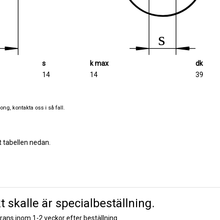
s
k max
dk
14
14
39
ng, kontakta oss i så fall.
t tabellen nedan.
skalle är specialbeställning.
erans inom 1-2 veckor efter beställning.