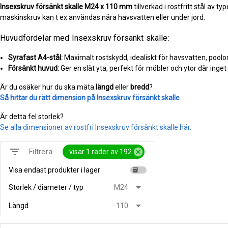
Insexskruv försänkt skalle
M24 x 110 mm
tillverkad i rostfritt stål av t
maskinskruv kan t ex användas nära havsvatten eller under jord.
Huvudfördelar med Insexskruv försänkt skalle:
Syrafast A4-stål:
Maximalt rostskydd, idealiskt för havsvatten, pool
Försänkt huvud:
Ger en slät yta, perfekt för möbler och ytor där inget
Är du osäker hur du ska mäta
längd
eller
bredd
?
Så hittar du rätt dimension på Insexskruv försänkt skalle
.
Är detta fel storlek?
Se alla dimensioner av rostfri Insexskruv försänkt skalle här.
filter_list
cancel
visar 1 rader av 192
Filtrera
Visa endast produkter i lager
inventory
arrow_drop_down
Storlek / diameter / typ
M24
arrow_drop_down
Längd
110