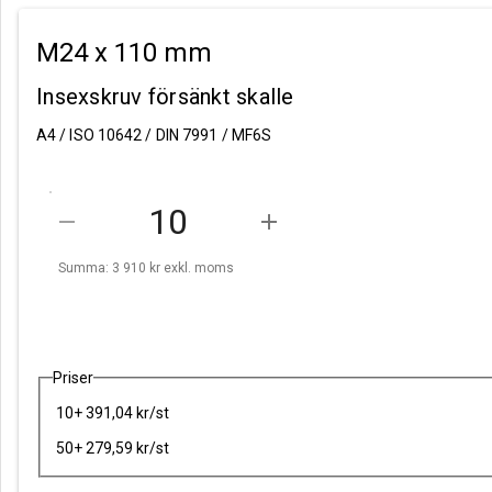
M24 x 110 mm
Insexskruv försänkt skalle
A4 / ISO 10642 / DIN 7991 / MF6S
remove
add
Summa: 3 910 kr
exkl. moms
Priser
10+ 391,04 kr/st
50+ 279,59 kr/st