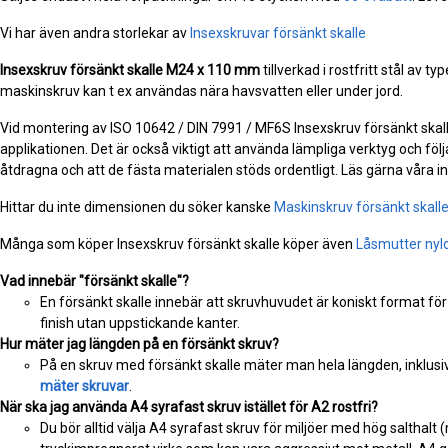
Vi har även andra storlekar av
Insexskruvar försänkt skalle
Insexskruv försänkt skalle
M24 x 110 mm
tillverkad i rostfritt stål av t
maskinskruv kan t ex användas nära havsvatten eller under jord.
Vid montering av ISO 10642 / DIN 7991 / MF6S Insexskruv försänkt skalle 
applikationen. Det är också viktigt att använda lämpliga verktyg och följa
åtdragna och att de fästa materialen stöds ordentligt. Läs gärna våra 
Hittar du inte dimensionen du söker kanske
Maskinskruv försänkt skall
Många som köper Insexskruv försänkt skalle köper även
Låsmutter nyl
Vad innebär "försänkt skalle"?
En försänkt skalle innebär att skruvhuvudet är koniskt format för
finish utan uppstickande kanter.
Hur mäter jag längden på en försänkt skruv?
På en skruv med försänkt skalle mäter man hela längden, inklusiv
mäter skruvar
.
När ska jag använda A4 syrafast skruv istället för A2 rostfri?
Du bör alltid välja A4 syrafast skruv för miljöer med hög salthalt 