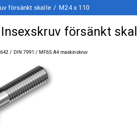
uv försänkt skalle
/
M24 x 110
Insexskruv försänkt skal
0642 / DIN 7991 / MF6S A4 maskinskruv