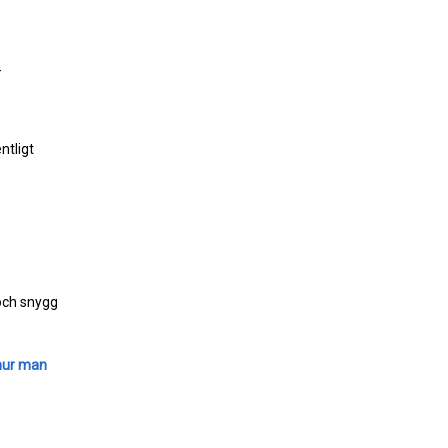
-
ntligt
 och snygg
hur man