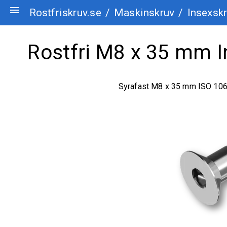
menu
Rostfriskruv.se
/
Maskinskruv
/
Insexskr
Rostfri M8 x 35 mm I
Syrafast M8 x 35 mm ISO 10