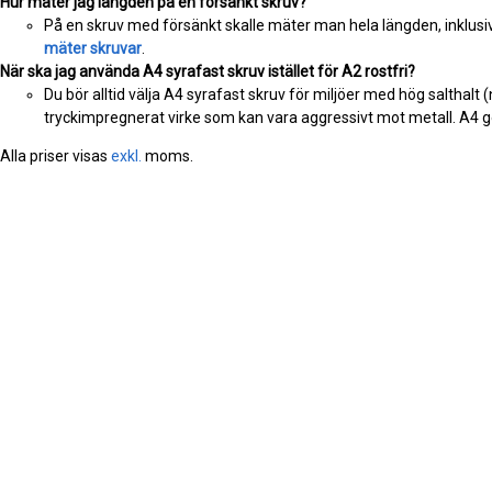
Hur mäter jag längden på en försänkt skruv?
På en skruv med försänkt skalle mäter man hela längden, inklusiv
mäter skruvar
.
När ska jag använda A4 syrafast skruv istället för A2 rostfri?
Du bör alltid välja A4 syrafast skruv för miljöer med hög salthalt 
tryckimpregnerat virke som kan vara aggressivt mot metall. A4 ge
Alla priser visas
exkl.
moms.
grade
grade
grade
g
MER INFORMATION
ROSTFRISKRUV.SE
4,8