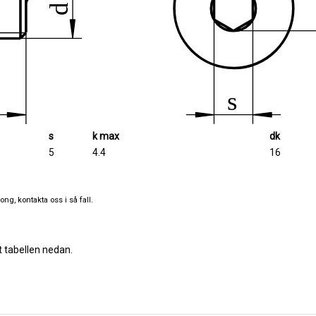
s
k max
dk
5
4.4
16
ng, kontakta oss i så fall.
t tabellen nedan.