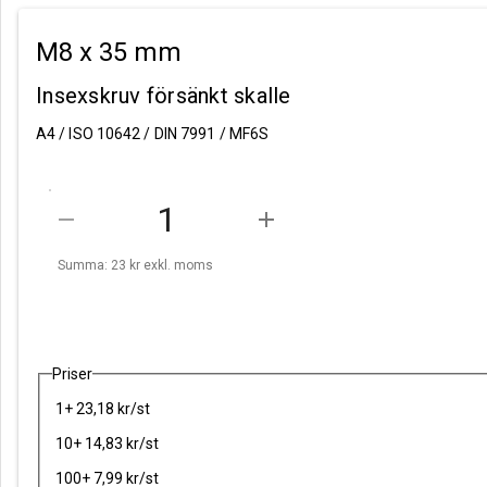
M8 x 35 mm
Insexskruv försänkt skalle
A4 / ISO 10642 / DIN 7991 / MF6S
remove
add
Summa: 23 kr
exkl. moms
Priser
1+ 23,18 kr/st
10+ 14,83 kr/st
100+ 7,99 kr/st