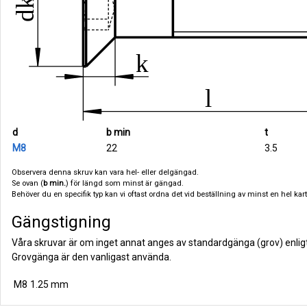
d
b min
t
M8
22
3.5
Observera denna skruv kan vara hel- eller delgängad.
Se ovan (
b min.
) för längd som minst är gängad.
Behöver du en specifik typ kan vi oftast ordna det vid beställning av minst en hel karto
Gängstigning
Våra skruvar är om inget annat anges av standardgänga (grov) enlig
Grovgänga är den vanligast använda.
M8
1.25 mm