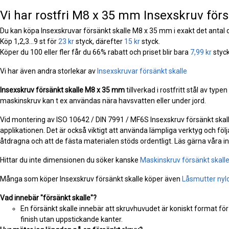
Vi har rostfri M8 x 35 mm Insexskruv försä
Du kan köpa Insexskruvar försänkt skalle M8 x 35 mm i exakt det antal 
Köp 1,2,3...9 st för
23 kr
styck, därefter
15 kr
styck.
Köper du 100 eller fler får du 66% rabatt och priset blir bara
7,99 kr
styck
Vi har även andra storlekar av
Insexskruvar försänkt skalle
Insexskruv försänkt skalle
M8 x 35 mm
tillverkad i rostfritt stål av type
maskinskruv kan t ex användas nära havsvatten eller under jord.
Vid montering av ISO 10642 / DIN 7991 / MF6S Insexskruv försänkt skalle 
applikationen. Det är också viktigt att använda lämpliga verktyg och följa
åtdragna och att de fästa materialen stöds ordentligt. Läs gärna våra 
Hittar du inte dimensionen du söker kanske
Maskinskruv försänkt skall
Många som köper Insexskruv försänkt skalle köper även
Låsmutter nyl
Vad innebär "försänkt skalle"?
En försänkt skalle innebär att skruvhuvudet är koniskt format för
finish utan uppstickande kanter.