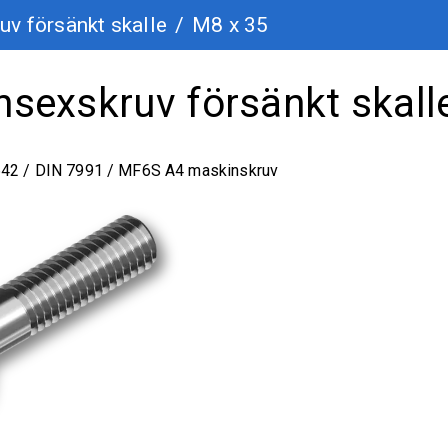
uv försänkt skalle
/
M8 x 35
nsexskruv försänkt skall
642 / DIN 7991 / MF6S A4 maskinskruv