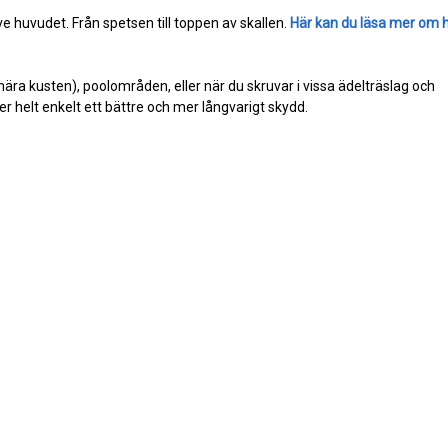
e huvudet. Från spetsen till toppen av skallen.
Här kan du läsa mer om 
(nära kusten), poolområden, eller när du skruvar i vissa ädelträslag och
r helt enkelt ett bättre och mer långvarigt skydd.
rade
grade
TRYGG & SÄKER BETALNING