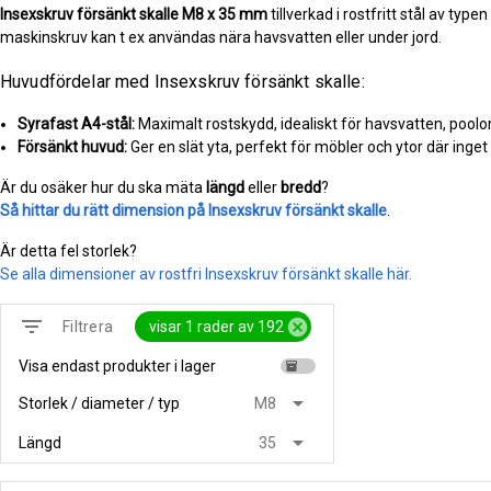
Insexskruv försänkt skalle
M8 x 35 mm
tillverkad i rostfritt stål av type
maskinskruv kan t ex användas nära havsvatten eller under jord.
Huvudfördelar med Insexskruv försänkt skalle:
Syrafast A4-stål:
Maximalt rostskydd, idealiskt för havsvatten, pool
Försänkt huvud:
Ger en slät yta, perfekt för möbler och ytor där inget
Är du osäker hur du ska mäta
längd
eller
bredd
?
Så hittar du rätt dimension på Insexskruv försänkt skalle
.
Är detta fel storlek?
Se alla dimensioner av rostfri Insexskruv försänkt skalle här.
filter_list
cancel
visar 1 rader av 192
Filtrera
Visa endast produkter i lager
inventory
arrow_drop_down
Storlek / diameter / typ
M8
arrow_drop_down
Längd
35