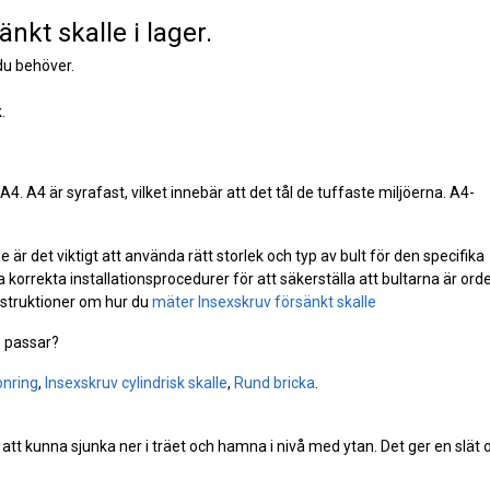
nkt skalle i lager.
du behöver.
.
n A4. A4 är syrafast, vilket innebär att det tål de tuffaste miljöerna. A4-
är det viktigt att använda rätt storlek och typ av bult för den specifika
 korrekta installationsprocedurer för att säkerställa att bultarna är orde
instruktioner om hur du
mäter Insexskruv försänkt skalle
e
passar?
onring
,
Insexskruv cylindrisk skalle
,
Rund bricka
.
 att kunna sjunka ner i träet och hamna i nivå med ytan. Det ger en slät