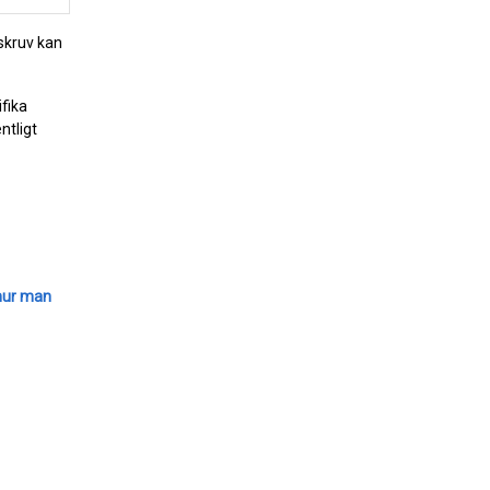
nskruv kan
ifika
ntligt
hur man