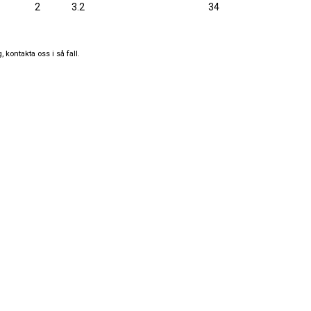
2
3.2
34
 kontakta oss i så fall.
rade
grade
TRYGG & SÄKER BETALNING
censioner
SNABB & PÅLITLIG TRANSPORT