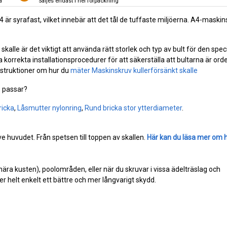
a
Säljes endast i hel förpackning
. A4 är syrafast, vilket innebär att det tål de tuffaste miljöerna. A4-maski
alle är det viktigt att använda rätt storlek och typ av bult för den spec
 korrekta installationsprocedurer för att säkerställa att bultarna är orde
instruktioner om hur du
mäter Maskinskruv kullerförsänkt skalle
e
passar?
ricka
,
Låsmutter nylonring
,
Rund bricka stor ytterdiameter
.
e huvudet. Från spetsen till toppen av skallen.
Här kan du läsa mer om 
(nära kusten), poolområden, eller när du skruvar i vissa ädelträslag och
r helt enkelt ett bättre och mer långvarigt skydd.