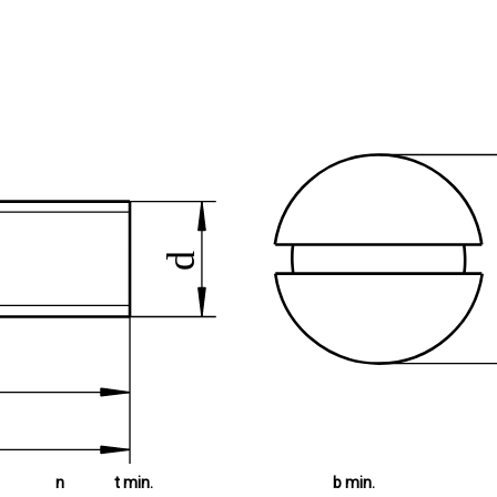
n
t min.
b min.