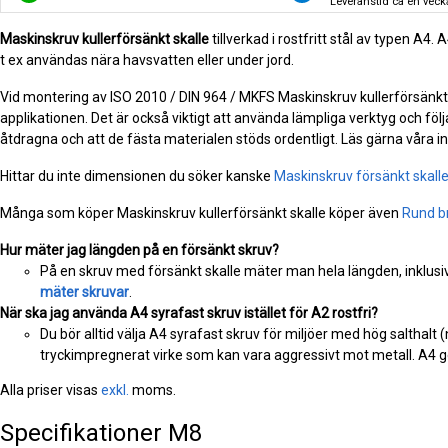
Leveranstid ca en veck
Maskinskruv kullerförsänkt skalle
tillverkad i rostfritt stål av typen A4
t ex användas nära havsvatten eller under jord.
Vid montering av ISO 2010 / DIN 964 / MKFS Maskinskruv kullerförsänkt sk
applikationen. Det är också viktigt att använda lämpliga verktyg och följa
åtdragna och att de fästa materialen stöds ordentligt. Läs gärna våra 
Hittar du inte dimensionen du söker kanske
Maskinskruv försänkt skall
Många som köper Maskinskruv kullerförsänkt skalle köper även
Rund b
Hur mäter jag längden på en försänkt skruv?
På en skruv med försänkt skalle mäter man hela längden, inklusiv
mäter skruvar
.
När ska jag använda A4 syrafast skruv istället för A2 rostfri?
Du bör alltid välja A4 syrafast skruv för miljöer med hög salthalt 
tryckimpregnerat virke som kan vara aggressivt mot metall. A4 ge
Alla priser visas
exkl.
moms.
Specifikationer
M8