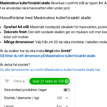
Maskinskruv kullerförsänkt skalle
tillverkad i rostfritt stål av typen A4
t ex användas nära havsvatten eller under jord.
Huvudfördelar med Maskinskruv kullerförsänkt skalle:
Syrafast A4-stål:
Maximalt rostskydd, idealiskt för havsvatten, pool
Dekorativ finish:
Den lätt rundade skallen ger en mjukare och mer bea
lister och möbler.
Många dimensioner:
Välj från ett 20-tal olika storlekar i tabellen nedan
Är du osäker hur du ska mäta
längd
eller
bredd
?
Så hittar du rätt dimension på Maskinskruv kullerförsänkt skalle
.
Är detta fel storlek?
Se alla dimensioner av rostfri Maskinskruv kullerförsänkt skalle här.
filter_list
cancel
visar 21 rader av 124
Filtrera
Visa endast produkter i lager
inventory
arrow_drop_down
Storlek / diameter / typ
M8
arrow_drop_down
Längd
Alla