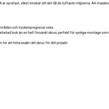
. A4 är syrafast, vilket innebär att det tål de tuffaste miljöerna. A4-maski
områden och tryckimpregnerat virke.
rbetad look än en helt försänkt skruv, perfekt för synliga montage som
 för att hitta exakt rätt skruv för ditt projekt.