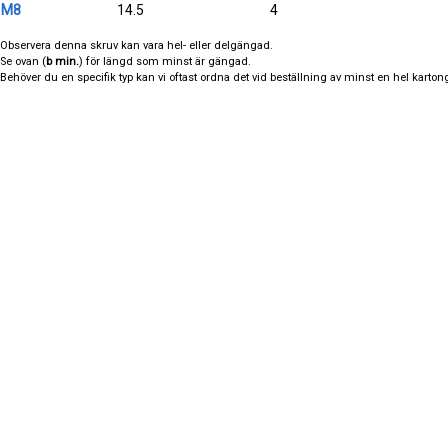
M8
14.5
4
Observera denna skruv kan vara hel- eller delgängad.
Se ovan (
b min.
) för längd som minst är gängad.
Behöver du en specifik typ kan vi oftast ordna det vid beställning av minst en hel kartong,
grade
grade
grade
g
MER INFORMATION
ROSTFRISKRUV.SE
4,8
KM Gruppen AB
Frågor om rostfri skruv
Google Kundre
556718-2273
Om oss
Telegramvägen 44
Köpvillkor