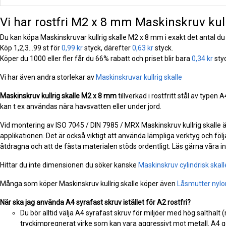
Vi har rostfri M2 x 8 mm Maskinskruv kullr
Du kan köpa Maskinskruvar kullrig skalle M2 x 8 mm i exakt det antal du
Köp 1,2,3...99 st för
0,99 kr
styck, därefter
0,63 kr
styck.
Köper du 1000 eller fler får du 66% rabatt och priset blir bara
0,34 kr
styc
Vi har även andra storlekar av
Maskinskruvar kullrig skalle
Maskinskruv kullrig skalle
M2 x 8 mm
tillverkad i rostfritt stål av typen
kan t ex användas nära havsvatten eller under jord.
Vid montering av ISO 7045 / DIN 7985 / MRX Maskinskruv kullrig skalle är 
applikationen. Det är också viktigt att använda lämpliga verktyg och följa
åtdragna och att de fästa materialen stöds ordentligt. Läs gärna våra 
Hittar du inte dimensionen du söker kanske
Maskinskruv cylindrisk skal
Många som köper Maskinskruv kullrig skalle köper även
Låsmutter nylo
När ska jag använda A4 syrafast skruv istället för A2 rostfri?
Du bör alltid välja A4 syrafast skruv för miljöer med hög salthalt 
tryckimpregnerat virke som kan vara aggressivt mot metall. A4 ge