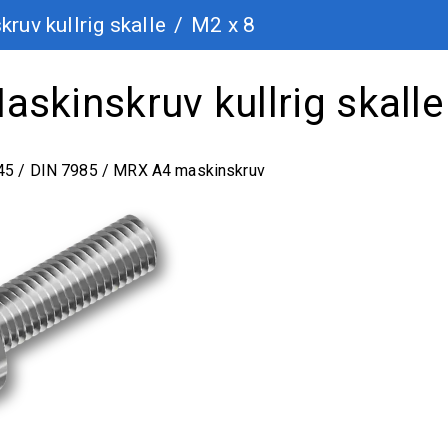
ruv kullrig skalle
/
M2 x 8
skinskruv kullrig skalle
45 / DIN 7985 / MRX A4 maskinskruv