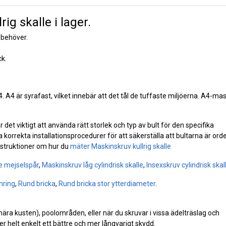
ig skalle i lager.
 behöver.
k.
 A4. A4 är syrafast, vilket innebär att det tål de tuffaste miljöerna. A4-ma
det viktigt att använda rätt storlek och typ av bult för den specifika
 korrekta installationsprocedurer för att säkerställa att bultarna är orde
instruktioner om hur du
mäter Maskinskruv kullrig skalle
le mejselspår
,
Maskinskruv låg cylindrisk skalle
,
Insexskruv cylindrisk skal
nring
,
Rund bricka
,
Rund bricka stor ytterdiameter
.
(nära kusten), poolområden, eller när du skruvar i vissa ädelträslag och
r helt enkelt ett bättre och mer långvarigt skydd.