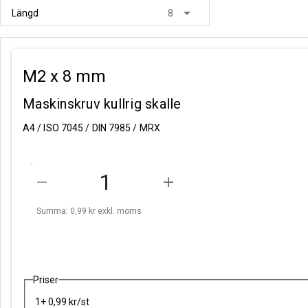
arrow_drop_down
Längd
8
M2 x 8 mm
Maskinskruv kullrig skalle
A4 / ISO 7045 / DIN 7985 / MRX
remove
add
Summa: 0,99 kr
exkl. moms
Priser
1+ 0,99 kr/st