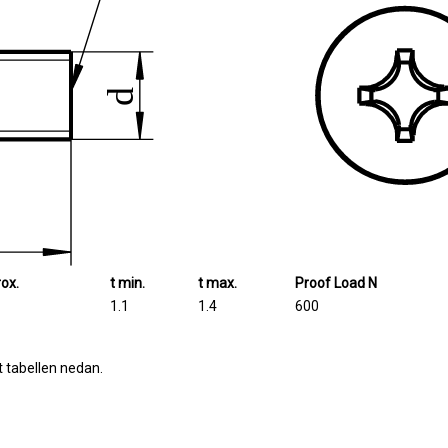
ox.
t min.
t max.
Proof Load N
1.1
1.4
600
t tabellen nedan.