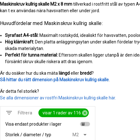
Maskinskruv kullrig skalle
M2 x 8 mm
tillverkad i rostfritt stål av typen
kan t ex användas nära havsvatten eller under jord.
Huvudfördelar med Maskinskruv kullrig skalle:
Syrafast A4-stål:
Maximalt rostskydd, idealiskt för havsvatten, pool
Hög klämkraft:
Den platta anläggningsytan under skallen fördelar tryc
skada materialytan.
Perfekt för tunna material:
Eftersom skallen ligger utanpå är den idea
försänkt skruv skulle riskera att dras igenom.
Är du osäker hur du ska mäta
längd
eller
bredd
?
Så hittar du rätt dimension på Maskinskruv kullrig skalle
.
Är detta fel storlek?
Se alla dimensioner av rostfri Maskinskruv kullrig skalle här.
filter_list
cancel
visar 1 rader av 116
Filtrera
Visa endast produkter i lager
inventory
arrow_drop_down
Storlek / diameter / typ
M2