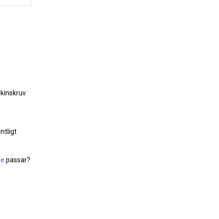
skinskruv
ntligt
le
passar?