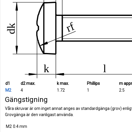
d1
d2 max.
k max.
Phillips
m appr
M2
4
1.72
1
2.5
Gängstigning
Våra skruvar är om inget annat anges av standardgänga (grov) enlig
Grovgänga är den vanligast använda.
M2
0.4 mm