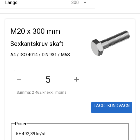
arrow_drop_down
Längd
300
M20 x 300 mm
Sexkantskruv skaft
A4 / ISO 4014 / DIN 931 / M6S
remove
add
Summa: 2 462 kr
exkl. moms
LÄGG I KUNDVAGN
Priser
5+ 492,39 kr/st