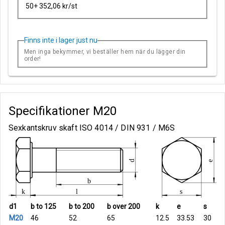
50+ 352,06 kr/st
Finns inte i lager just nu
Men inga bekymmer, vi beställer hem när du lägger din
order!
Specifikationer
M20
Sexkantskruv skaft ISO 4014 / DIN 931 / M6S
d1
b to 125
b to 200
b over 200
k
e
s
M20
46
52
65
12.5
33.53
30