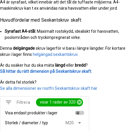
A4 är syrafast, vilket innebär att det tål de tuffaste miljöerna. A4-
maskinskruv kan t ex användas nära havsvatten eller under jord.
Huvudfördelar med Sexkantskruv skaft:
Syrafast A4-stål:
Maximalt rostskydd, idealiskt för havsvatten,
poolområden och tryckimpregnerat virke.
Denna
delgängade
skruv lagerför vi bara i längre längder. För kortare
skruv i lager finns
helgängad sexkantskruv
.
Är du osäker hur du ska mäta
längd
eller
bredd
?
Så hittar du rätt dimension på Sexkantskruv skaft
.
Är detta fel storlek?
Se alla dimensioner av rostfri Sexkantskruv skaft här.
filter_list
cancel
visar 1 rader av 320
Filtrera
Visa endast produkter i lager
inventory
arrow_drop_down
Storlek / diameter / typ
M20