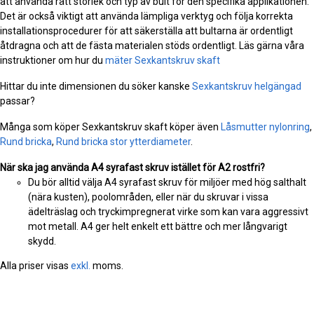
att använda rätt storlek och typ av bult för den specifika applikationen.
Det är också viktigt att använda lämpliga verktyg och följa korrekta
installationsprocedurer för att säkerställa att bultarna är ordentligt
åtdragna och att de fästa materialen stöds ordentligt. Läs gärna våra
instruktioner om hur du
mäter Sexkantskruv skaft
Hittar du inte dimensionen du söker kanske
Sexkantskruv helgängad
passar?
Många som köper Sexkantskruv skaft köper även
Låsmutter nylonring
,
Rund bricka
,
Rund bricka stor ytterdiameter
.
När ska jag använda A4 syrafast skruv istället för A2 rostfri?
Du bör alltid välja A4 syrafast skruv för miljöer med hög salthalt
(nära kusten), poolområden, eller när du skruvar i vissa
ädelträslag och tryckimpregnerat virke som kan vara aggressivt
mot metall. A4 ger helt enkelt ett bättre och mer långvarigt
skydd.
Alla priser visas
exkl.
moms.