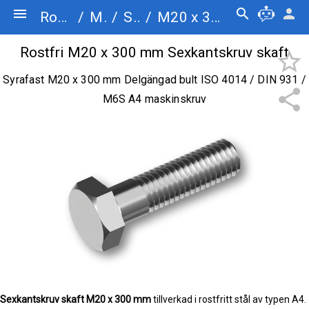
menu
search
person
Rostfriskruv.se
/
Maskinskruv
/
Sexkantskruv skaft
/
M20 x 300
Rostfri M20 x 300 mm Sexkantskruv skaft
star_border
Syrafast M20 x 300 mm Delgängad bult ISO 4014 / DIN 931 /
share
M6S A4 maskinskruv
Sexkantskruv skaft
M20 x 300 mm
tillverkad i rostfritt stål av typen A4.