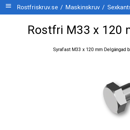
menu
Rostfriskruv.se
/
Maskinskruv
/
Sexkant
Rostfri M33 x 120
Syrafast M33 x 120 mm Delgängad b