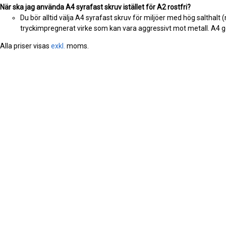
När ska jag använda A4 syrafast skruv istället för A2 rostfri?
Du bör alltid välja A4 syrafast skruv för miljöer med hög salthalt 
tryckimpregnerat virke som kan vara aggressivt mot metall. A4 ge
Alla priser visas
exkl.
moms.
grade
grade
grade
g
MER INFORMATION
ROSTFRISKRUV.SE
4,8
KM Gruppen AB
Frågor om rostfri skruv
Google Kundre
556718-2273
Om oss
Telegramvägen 44