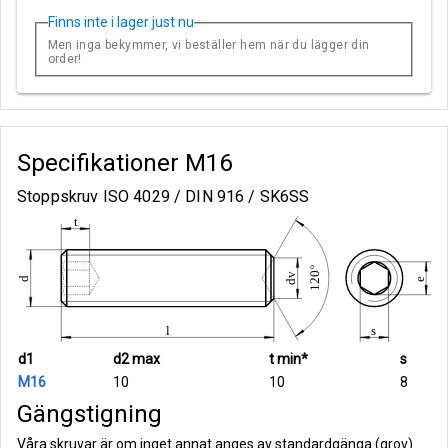
Finns inte i lager just nu
Men inga bekymmer, vi beställer hem när du lägger din
order!
Specifikationer
M16
Stoppskruv ISO 4029 / DIN 916 / SK6SS
d1
d2 max
t min*
s
M16
10
10
8
Gängstigning
Våra skruvar är om inget annat anges av standardgänga (grov)