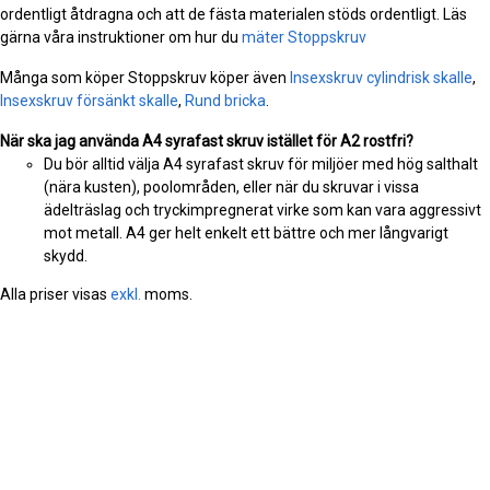
ordentligt åtdragna och att de fästa materialen stöds ordentligt. Läs
gärna våra instruktioner om hur du
mäter Stoppskruv
Många som köper Stoppskruv köper även
Insexskruv cylindrisk skalle
,
Insexskruv försänkt skalle
,
Rund bricka
.
När ska jag använda A4 syrafast skruv istället för A2 rostfri?
Du bör alltid välja A4 syrafast skruv för miljöer med hög salthalt
(nära kusten), poolområden, eller när du skruvar i vissa
ädelträslag och tryckimpregnerat virke som kan vara aggressivt
mot metall. A4 ger helt enkelt ett bättre och mer långvarigt
skydd.
Alla priser visas
exkl.
moms.