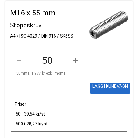
M16 x 55 mm
Stoppskruv
A4 / ISO 4029 / DIN 916 / SK6SS
remove
add
Summa: 1 977 kr
exkl. moms
LÄGG I KUNDVAGN
Priser
50+ 39,54 kr/st
500+ 28,27 kr/st