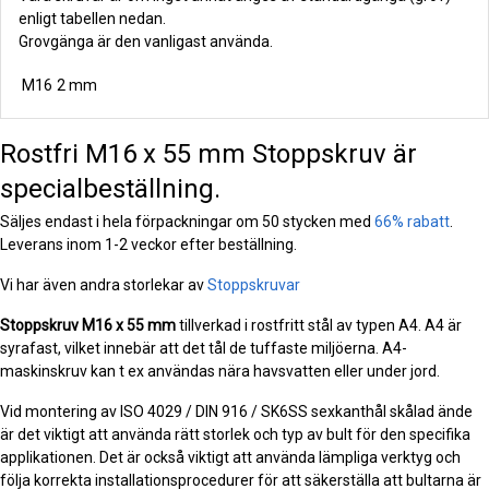
enligt tabellen nedan.
Grovgänga är den vanligast använda.
M16
2 mm
Rostfri M16 x 55 mm Stoppskruv är
specialbeställning.
Säljes endast i hela förpackningar om 50 stycken med
66% rabatt
.
Leverans inom 1-2 veckor efter beställning.
Vi har även andra storlekar av
Stoppskruvar
Stoppskruv
M16 x 55 mm
tillverkad i rostfritt stål av typen A4. A4 är
syrafast, vilket innebär att det tål de tuffaste miljöerna. A4-
maskinskruv kan t ex användas nära havsvatten eller under jord.
Vid montering av ISO 4029 / DIN 916 / SK6SS sexkanthål skålad ände
är det viktigt att använda rätt storlek och typ av bult för den specifika
applikationen. Det är också viktigt att använda lämpliga verktyg och
följa korrekta installationsprocedurer för att säkerställa att bultarna är