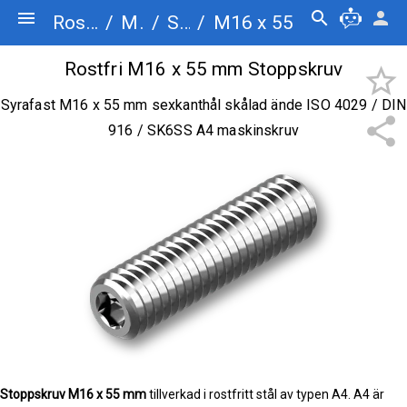
menu
search
person
Rostfriskruv.se
/
Maskinskruv
/
Stoppskruv
/
M16 x 55
Rostfri M16 x 55 mm Stoppskruv
star_border
Syrafast M16 x 55 mm sexkanthål skålad ände ISO 4029 / DIN
share
916 / SK6SS A4 maskinskruv
Stoppskruv
M16 x 55 mm
tillverkad i rostfritt stål av typen A4. A4 är