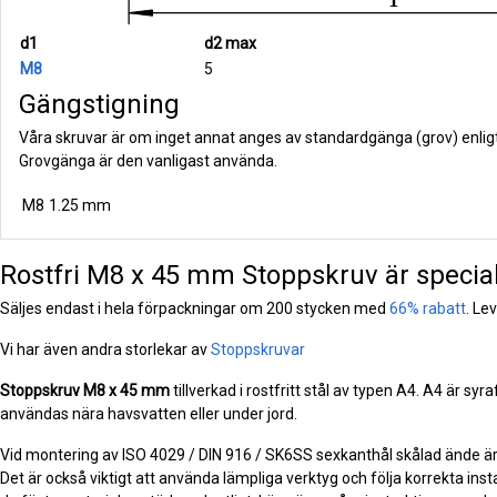
d1
d2 max
M8
5
Gängstigning
Våra skruvar är om inget annat anges av standardgänga (grov) enlig
Grovgänga är den vanligast använda.
M8
1.25 mm
Rostfri M8 x 45 mm Stoppskruv är special
Säljes endast i hela förpackningar om 200 stycken med
66% rabatt
. Le
Vi har även andra storlekar av
Stoppskruvar
Stoppskruv
M8 x 45 mm
tillverkad i rostfritt stål av typen A4. A4 är sy
användas nära havsvatten eller under jord.
Vid montering av ISO 4029 / DIN 916 / SK6SS sexkanthål skålad ände är de
Det är också viktigt att använda lämpliga verktyg och följa korrekta inst