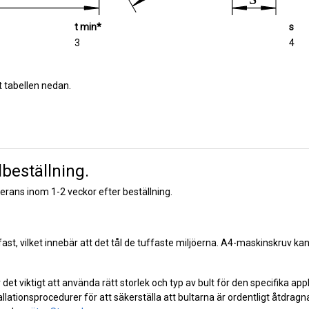
t min*
s
3
4
t tabellen nedan.
beställning.
verans inom 1-2 veckor efter beställning.
rafast, vilket innebär att det tål de tuffaste miljöerna. A4-maskinskruv kan
t viktigt att använda rätt storlek och typ av bult för den specifika app
allationsprocedurer för att säkerställa att bultarna är ordentligt åtdragn