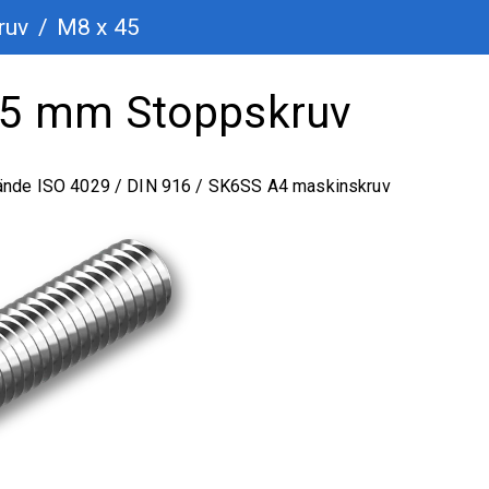
ruv
/
M8 x 45
 45 mm Stoppskruv
 ände ISO 4029 / DIN 916 / SK6SS A4 maskinskruv