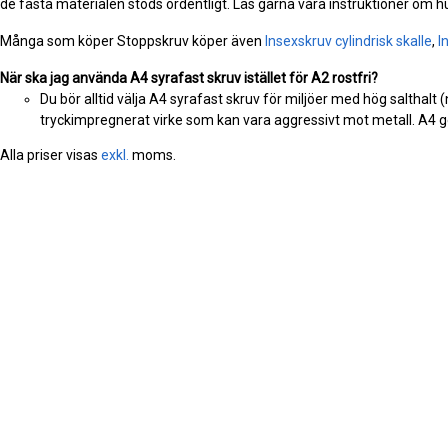
de fästa materialen stöds ordentligt. Läs gärna våra instruktioner om h
Många som köper Stoppskruv köper även
Insexskruv cylindrisk skalle
,
I
När ska jag använda A4 syrafast skruv istället för A2 rostfri?
Du bör alltid välja A4 syrafast skruv för miljöer med hög salthalt 
tryckimpregnerat virke som kan vara aggressivt mot metall. A4 ge
Alla priser visas
exkl.
moms.
MER INFORMATION
ROSTFRISKRUV.SE
4,8