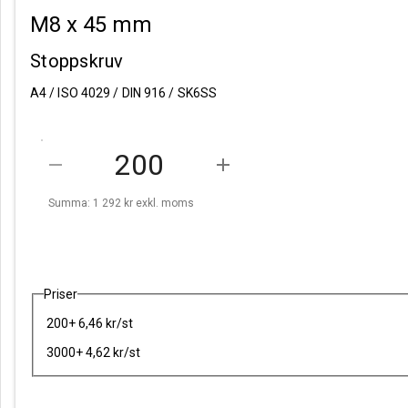
M8 x 45 mm
Stoppskruv
A4 / ISO 4029 / DIN 916 / SK6SS
remove
add
Summa: 1 292 kr
exkl. moms
Priser
200+ 6,46 kr/st
3000+ 4,62 kr/st