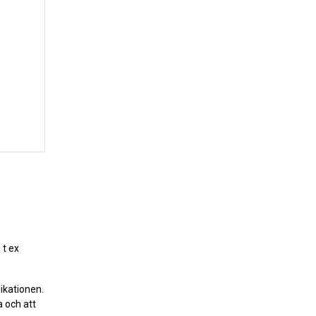
 t ex
likationen.
a och att