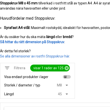
Stoppskruv
M8 x 45 mm
tillverkad i rostfritt stål av typen A4. A4 är sy
användas nära havsvatten eller under jord.
Huvudfördelar med Stoppskruv:
Syrafast A4-stål:
Maximalt rostskydd, idealiskt för havsvatten, pool
Är du osäker hur du ska mäta
längd
eller
bredd
?
Så hittar du rätt dimension på Stoppskruv
.
Är detta fel storlek?
Se alla dimensioner av rostfri Stoppskruv här.
filter_list
cancel
visar 1 rader av 125
Filtrera
Visa endast produkter i lager
inventory
arrow_drop_down
Storlek / diameter / typ
M8
arrow_drop_down
Längd
45