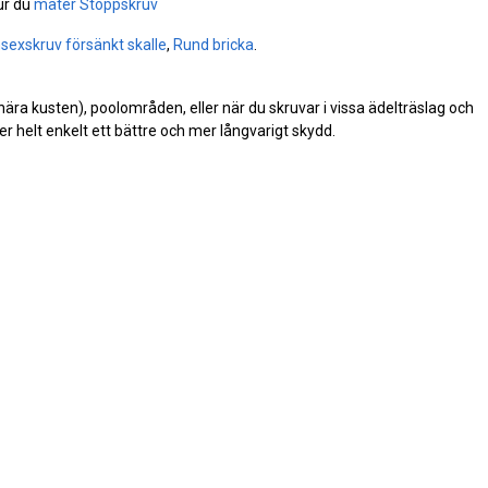
ur du
mäter Stoppskruv
nsexskruv försänkt skalle
,
Rund bricka
.
(nära kusten), poolområden, eller när du skruvar i vissa ädelträslag och
r helt enkelt ett bättre och mer långvarigt skydd.
TRYGG & SÄKER BETALNING