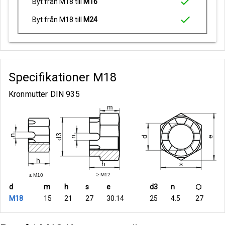
check
Byt från M18 till
M16
check
Byt från M18 till
M24
Specifikationer
M18
Kronmutter DIN 935
d
m
h
s
e
d3
n
⬡
M18
15
21
27
30.14
25
4.5
27