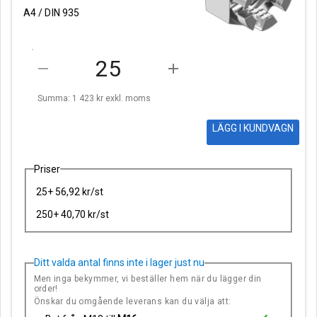
A4 / DIN 935
remove
add
Summa: 1 423 kr
exkl. moms
LÄGG I KUNDVAGN
Priser
25+ 56,92 kr/st
250+ 40,70 kr/st
Ditt valda antal finns inte i lager just nu
Men inga bekymmer, vi beställer hem när du lägger din
order!
Önskar du omgående leverans kan du välja att: