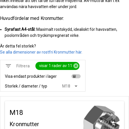
vilket innebär att det tål de tuffaste miljöerna. A4-muttrar kan t ex
användas nära havsvatten eller under jord.
Huvudfördelar med Kronmutter:
Syrafast A4-stål:
Maximalt rostskydd, idealiskt för havsvatten,
poolområden och tryckimpregnerat virke.
Är detta fel storlek?
Se alla dimensioner av rostfri Kronmutter här.
filter_list
cancel
visar 1 rader av 11
Filtrera
Visa endast produkter i lager
inventory
arrow_drop_down
Storlek / diameter / typ
M18
M18
Kronmutter