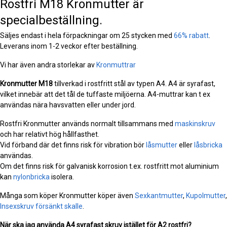
Rostfri M18 Kronmutter är
specialbeställning.
Säljes endast i hela förpackningar om 25 stycken med
66% rabatt
.
Leverans inom 1-2 veckor efter beställning.
Vi har även andra storlekar av
Kronmuttrar
Kronmutter
M18
tillverkad i rostfritt stål av typen A4. A4 är syrafast,
vilket innebär att det tål de tuffaste miljöerna. A4-muttrar kan t ex
användas nära havsvatten eller under jord.
Rostfri Kronmutter används normalt tillsammans med
maskinskruv
och har relativt hög hållfasthet.
Vid förband där det finns risk för vibration bör
låsmutter
eller
låsbricka
användas.
Om det finns risk för galvanisk korrosion t.ex. rostfritt mot aluminium
kan
nylonbricka
isolera.
Många som köper Kronmutter köper även
Sexkantmutter
,
Kupolmutter
,
Insexskruv försänkt skalle
.
När ska jag använda A4 syrafast skruv istället för A2 rostfri?