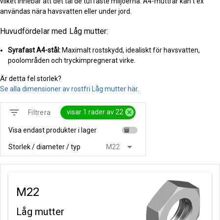
vilket innebär att det tål de tuffaste miljöerna. A4-muttrar kan t ex
användas nära havsvatten eller under jord.
Huvudfördelar med Låg mutter:
Syrafast A4-stål:
Maximalt rostskydd, idealiskt för havsvatten,
poolområden och tryckimpregnerat virke.
Är detta fel storlek?
Se alla dimensioner av rostfri Låg mutter här.
filter_list
cancel
visar 1 rader av 22
Filtrera
Visa endast produkter i lager
inventory
arrow_drop_down
Storlek / diameter / typ
M22
M22
Låg mutter