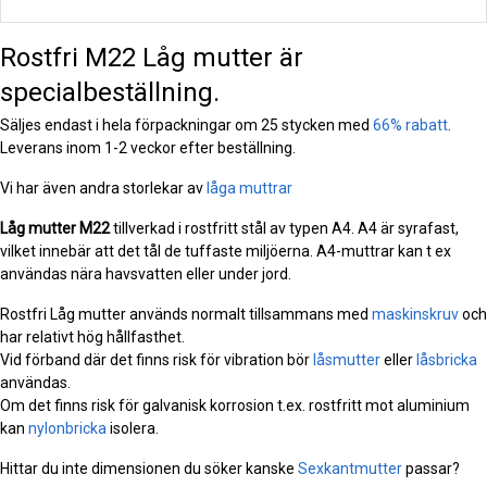
Rostfri M22 Låg mutter är
specialbeställning.
Säljes endast i hela förpackningar om 25 stycken med
66% rabatt
.
Leverans inom 1-2 veckor efter beställning.
Vi har även andra storlekar av
låga muttrar
Låg mutter
M22
tillverkad i rostfritt stål av typen A4. A4 är syrafast,
vilket innebär att det tål de tuffaste miljöerna. A4-muttrar kan t ex
användas nära havsvatten eller under jord.
Rostfri Låg mutter används normalt tillsammans med
maskinskruv
och
har relativt hög hållfasthet.
Vid förband där det finns risk för vibration bör
låsmutter
eller
låsbricka
användas.
Om det finns risk för galvanisk korrosion t.ex. rostfritt mot aluminium
kan
nylonbricka
isolera.
Hittar du inte dimensionen du söker kanske
Sexkantmutter
passar?