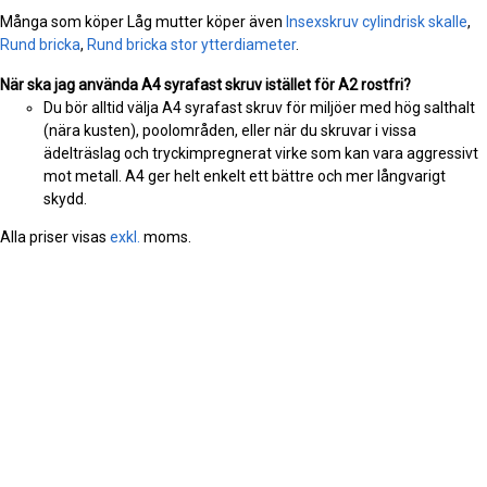
Många som köper Låg mutter köper även
Insexskruv cylindrisk skalle
,
Rund bricka
,
Rund bricka stor ytterdiameter
.
När ska jag använda A4 syrafast skruv istället för A2 rostfri?
Du bör alltid välja A4 syrafast skruv för miljöer med hög salthalt
(nära kusten), poolområden, eller när du skruvar i vissa
ädelträslag och tryckimpregnerat virke som kan vara aggressivt
mot metall. A4 ger helt enkelt ett bättre och mer långvarigt
skydd.
Alla priser visas
exkl.
moms.