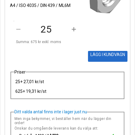
A4 / ISO 4035 / DIN 439 / ML6M
remove
add
Summa: 675 kr
exkl. moms
LÄGG I KUNDVAGN
Priser
25+ 27,01 kr/st
625+ 19,31 kr/st
Ditt valda antal finns inte i lager just nu
Men inga bekymmer, vi beställer hem när du lägger din
order!
Önskar du omgående leverans kan du välja att: