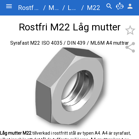
menu
search
person
Rostfriskruv.se
/
Muttrar
/
Låg mutter
/
M22
Rostfri M22 Låg mutter
star_border
Syrafast M22 ISO 4035 / DIN 439 / ML6M A4 muttrar
share
Låg mutter
M22
tillverkad i rostfritt stål av typen A4. A4 är syrafast,