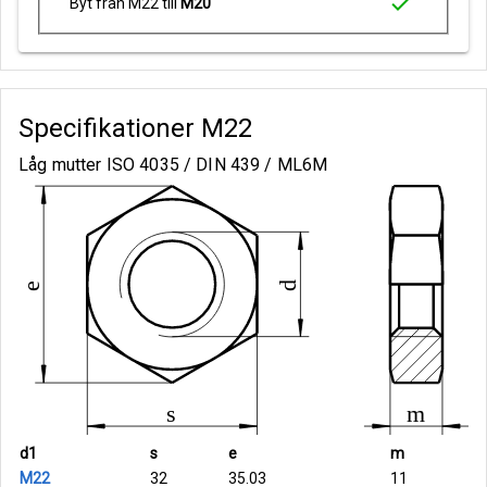
check
Byt från M22 till
M20
Specifikationer
M22
Låg mutter ISO 4035 / DIN 439 / ML6M
d1
s
e
m
M22
32
35.03
11