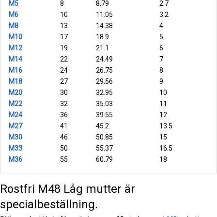
M5
8
8.79
2.7
M6
10
11.05
3.2
M8
13
14.38
4
M10
17
18.9
5
M12
19
21.1
6
M14
22
24.49
7
M16
24
26.75
8
M18
27
29.56
9
M20
30
32.95
10
M22
32
35.03
11
M24
36
39.55
12
M27
41
45.2
13.5
M30
46
50.85
15
M33
50
55.37
16.5
M36
55
60.79
18
Rostfri M48 Låg mutter är
specialbeställning.