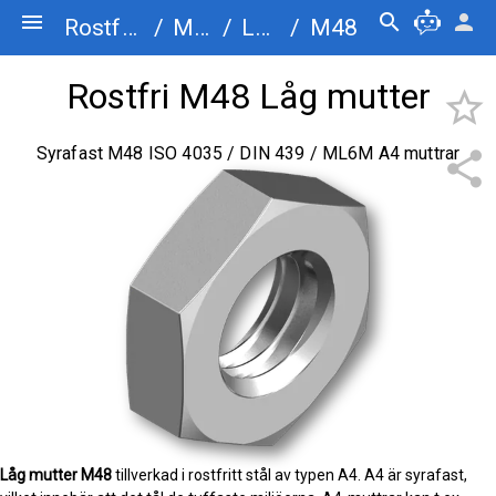
menu
search
person
Rostfriskruv.se
/
Muttrar
/
Låg mutter
/
M48
Rostfri M48 Låg mutter
star_border
Syrafast M48 ISO 4035 / DIN 439 / ML6M A4 muttrar
share
Låg mutter
M48
tillverkad i rostfritt stål av typen A4. A4 är syrafast,