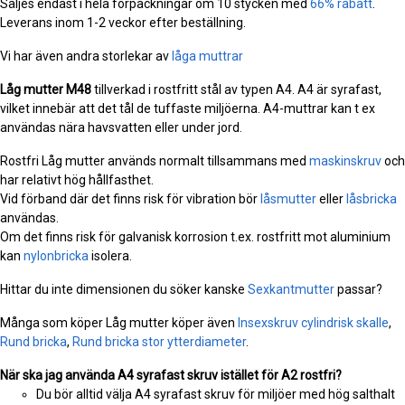
Säljes endast i hela förpackningar om 10 stycken med
66% rabatt
.
Leverans inom 1-2 veckor efter beställning.
Vi har även andra storlekar av
låga muttrar
Låg mutter
M48
tillverkad i rostfritt stål av typen A4. A4 är syrafast,
vilket innebär att det tål de tuffaste miljöerna. A4-muttrar kan t ex
användas nära havsvatten eller under jord.
Rostfri Låg mutter används normalt tillsammans med
maskinskruv
och
har relativt hög hållfasthet.
Vid förband där det finns risk för vibration bör
låsmutter
eller
låsbricka
användas.
Om det finns risk för galvanisk korrosion t.ex. rostfritt mot aluminium
kan
nylonbricka
isolera.
Hittar du inte dimensionen du söker kanske
Sexkantmutter
passar?
Många som köper Låg mutter köper även
Insexskruv cylindrisk skalle
,
Rund bricka
,
Rund bricka stor ytterdiameter
.
När ska jag använda A4 syrafast skruv istället för A2 rostfri?
Du bör alltid välja A4 syrafast skruv för miljöer med hög salthalt