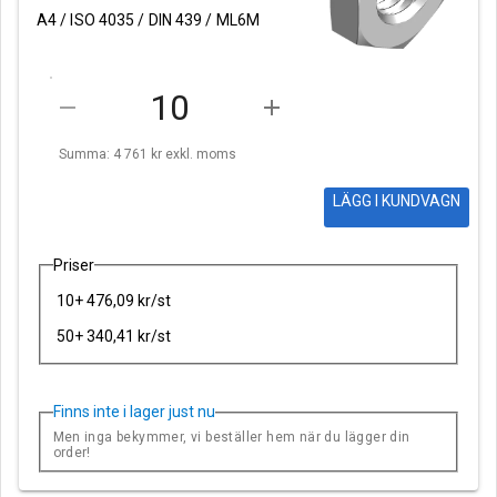
A4 / ISO 4035 / DIN 439 / ML6M
remove
add
Summa: 4 761 kr
exkl. moms
LÄGG I KUNDVAGN
Priser
10+ 476,09 kr/st
50+ 340,41 kr/st
Finns inte i lager just nu
Men inga bekymmer, vi beställer hem när du lägger din
order!