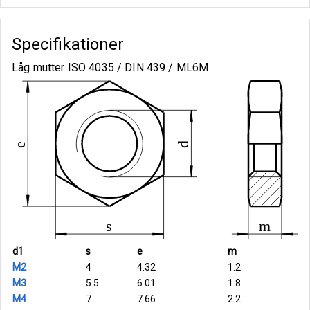
Specifikationer
Låg mutter ISO 4035 / DIN 439 / ML6M
d1
s
e
m
M2
4
4.32
1.2
M3
5.5
6.01
1.8
M4
7
7.66
2.2