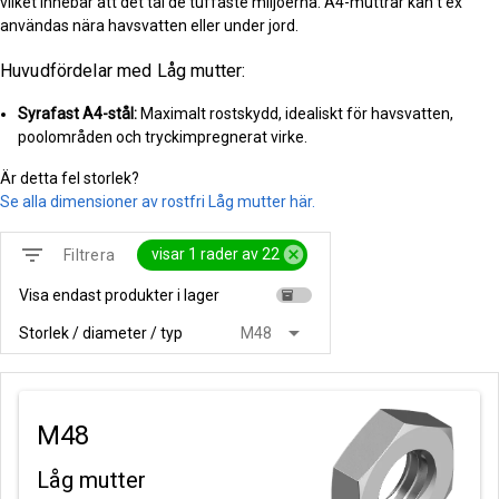
vilket innebär att det tål de tuffaste miljöerna. A4-muttrar kan t ex
användas nära havsvatten eller under jord.
Huvudfördelar med Låg mutter:
Syrafast A4-stål:
Maximalt rostskydd, idealiskt för havsvatten,
poolområden och tryckimpregnerat virke.
Är detta fel storlek?
Se alla dimensioner av rostfri Låg mutter här.
filter_list
cancel
visar 1 rader av 22
Filtrera
Visa endast produkter i lager
inventory
arrow_drop_down
Storlek / diameter / typ
M48
M48
Låg mutter