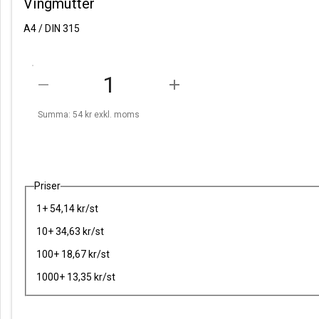
Vingmutter
A4 / DIN 315
remove
add
Summa: 54 kr
exkl. moms
Priser
1+ 54,14 kr/st
10+ 34,63 kr/st
100+ 18,67 kr/st
1000+ 13,35 kr/st