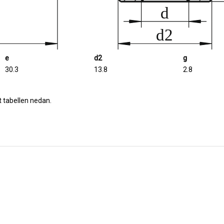
e
d2
g
30.3
13.8
2.8
t tabellen nedan.