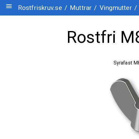
menu
Rostfriskruv.se
/
Muttrar
/
Vingmutter
/
Rostfri M
Syrafast M