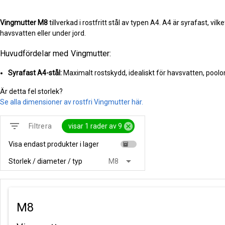
Vingmutter
M8
tillverkad i rostfritt stål av typen A4. A4 är syrafast, vi
havsvatten eller under jord.
Huvudfördelar med Vingmutter:
Syrafast A4-stål:
Maximalt rostskydd, idealiskt för havsvatten, pool
Är detta fel storlek?
Se alla dimensioner av rostfri Vingmutter här.
filter_list
cancel
visar 1 rader av 9
Filtrera
Visa endast produkter i lager
inventory
arrow_drop_down
Storlek / diameter / typ
M8
M8