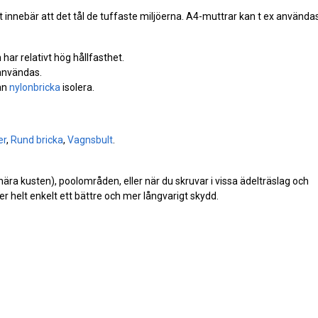
lket innebär att det tål de tuffaste miljöerna. A4-muttrar kan t ex använda
 har relativt hög hållfasthet.
nvändas.
kan
nylonbricka
isolera.
er
,
Rund bricka
,
Vagnsbult
.
(nära kusten), poolområden, eller när du skruvar i vissa ädelträslag och
r helt enkelt ett bättre och mer långvarigt skydd.