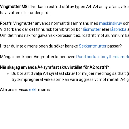
Vingmutter
M8
tillverkad i rostfritt stål av typen A4. A4 är syrafast, vi
havsvatten eller under jord.
Rostfri Vingmutter används normalt tillsammans med
maskinskruv
och
Vid förband där det finns risk för vibration bör
låsmutter
eller
låsbricka
a
Om det finns risk för galvanisk korrosion t.ex. rostfritt mot aluminium 
Hittar du inte dimensionen du söker kanske
Sexkantmutter
passar?
Många som köper Vingmutter köper även
Rund bricka stor ytterdiamet
När ska jag använda A4 syrafast skruv istället för A2 rostfri?
Du bör alltid välja A4 syrafast skruv för miljöer med hög salthalt 
tryckimpregnerat virke som kan vara aggressivt mot metall. A4 ge
Alla priser visas
exkl.
moms.