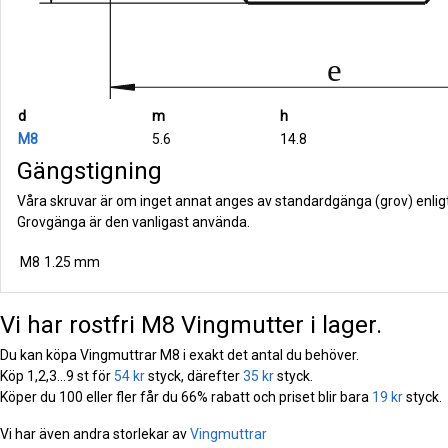
d
m
h
M8
5.6
14.8
Gängstigning
Våra skruvar är om inget annat anges av standardgänga (grov) enlig
Grovgänga är den vanligast använda.
M8
1.25 mm
Vi har rostfri M8 Vingmutter i lager.
Du kan köpa Vingmuttrar M8 i exakt det antal du behöver.
Köp 1,2,3...9 st för
54 kr
styck, därefter
35 kr
styck.
Köper du 100 eller fler får du 66% rabatt och priset blir bara
19 kr
styck.
Vi har även andra storlekar av
Vingmuttrar