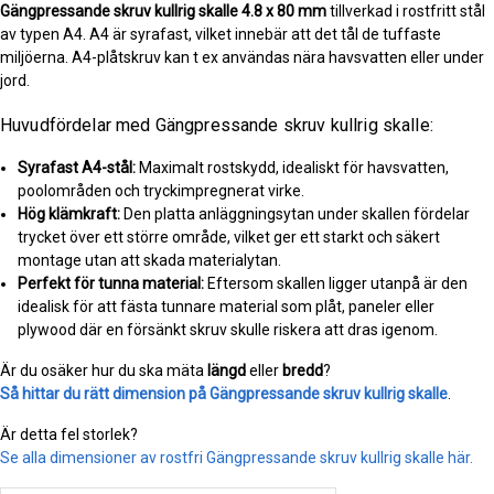
Gängpressande skruv kullrig skalle
4.8 x 80 mm
tillverkad i rostfritt stål
av typen A4. A4 är syrafast, vilket innebär att det tål de tuffaste
miljöerna. A4-plåtskruv kan t ex användas nära havsvatten eller under
jord.
Huvudfördelar med Gängpressande skruv kullrig skalle:
Syrafast A4-stål:
Maximalt rostskydd, idealiskt för havsvatten,
poolområden och tryckimpregnerat virke.
Hög klämkraft:
Den platta anläggningsytan under skallen fördelar
trycket över ett större område, vilket ger ett starkt och säkert
montage utan att skada materialytan.
Perfekt för tunna material:
Eftersom skallen ligger utanpå är den
idealisk för att fästa tunnare material som plåt, paneler eller
plywood där en försänkt skruv skulle riskera att dras igenom.
Är du osäker hur du ska mäta
längd
eller
bredd
?
Så hittar du rätt dimension på Gängpressande skruv kullrig skalle
.
Är detta fel storlek?
Se alla dimensioner av rostfri Gängpressande skruv kullrig skalle här.