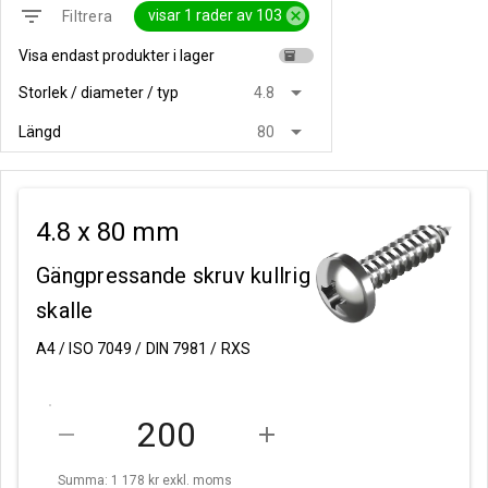
filter_list
cancel
visar 1 rader av 103
Filtrera
Visa endast produkter i lager
inventory
arrow_drop_down
Storlek / diameter / typ
4.8
arrow_drop_down
Längd
80
4.8 x 80 mm
Gängpressande skruv kullrig
skalle
A4 / ISO 7049 / DIN 7981 / RXS
remove
add
Summa: 1 178 kr
exkl. moms