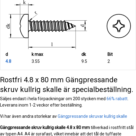
d
k max
dk
Bit
4.8
3.55
9.5
2
Rostfri 4.8 x 80 mm Gängpressande
skruv kullrig skalle är specialbeställning.
Säljes endast i hela förpackningar om 200 stycken med
66% rabatt
.
Leverans inom 1-2 veckor efter beställning.
Vi har även andra storlekar av
Gängpressande skruvar kullrig skalle
Gängpressande skruv kullrig skalle
4.8 x 80 mm
tillverkad i rostfritt stål
av typen A4. A4 är syrafast, vilket innebär att det tål de tuffaste