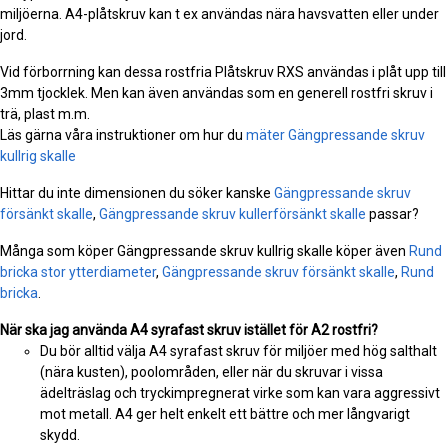
miljöerna. A4-plåtskruv kan t ex användas nära havsvatten eller under
jord.
Vid förborrning kan dessa rostfria Plåtskruv RXS användas i plåt upp till
3mm tjocklek. Men kan även användas som en generell rostfri skruv i
trä, plast m.m.
Läs gärna våra instruktioner om hur du
mäter Gängpressande skruv
kullrig skalle
Hittar du inte dimensionen du söker kanske
Gängpressande skruv
försänkt skalle
,
Gängpressande skruv kullerförsänkt skalle
passar?
Många som köper Gängpressande skruv kullrig skalle köper även
Rund
bricka stor ytterdiameter
,
Gängpressande skruv försänkt skalle
,
Rund
bricka
.
När ska jag använda A4 syrafast skruv istället för A2 rostfri?
Du bör alltid välja A4 syrafast skruv för miljöer med hög salthalt
(nära kusten), poolområden, eller när du skruvar i vissa
ädelträslag och tryckimpregnerat virke som kan vara aggressivt
mot metall. A4 ger helt enkelt ett bättre och mer långvarigt
skydd.