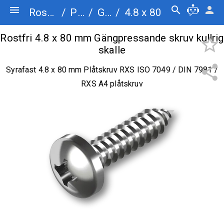
menu
search
person
Rostfriskruv.se
/
Plåtskruv
/
Gängpressande skruv kullrig skalle
/
4.8 x 80
Rostfri 4.8 x 80 mm Gängpressande skruv kullrig
star_border
skalle
share
Syrafast 4.8 x 80 mm Plåtskruv RXS ISO 7049 / DIN 7981 /
RXS A4 plåtskruv