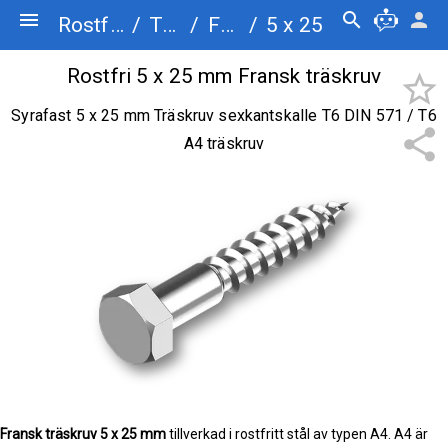
menu
search
person
Rostfriskruv.se
/
Träskruv
/
Fransk träskruv
/
5 x 25
Rostfri 5 x 25 mm Fransk träskruv
star_border
Syrafast 5 x 25 mm Träskruv sexkantskalle T6 DIN 571 / T6
share
A4 träskruv
Fransk träskruv
5 x 25 mm
tillverkad i rostfritt stål av typen A4. A4 är