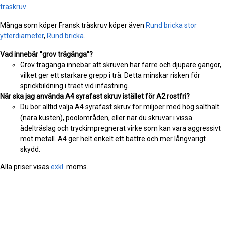
träskruv
Många som köper Fransk träskruv köper även
Rund bricka stor
ytterdiameter
,
Rund bricka
.
Vad innebär "grov trägänga"?
Grov trägänga innebär att skruven har färre och djupare gängor,
vilket ger ett starkare grepp i trä. Detta minskar risken för
sprickbildning i träet vid infästning.
När ska jag använda A4 syrafast skruv istället för A2 rostfri?
Du bör alltid välja A4 syrafast skruv för miljöer med hög salthalt
(nära kusten), poolområden, eller när du skruvar i vissa
ädelträslag och tryckimpregnerat virke som kan vara aggressivt
mot metall. A4 ger helt enkelt ett bättre och mer långvarigt
skydd.
Alla priser visas
exkl.
moms.