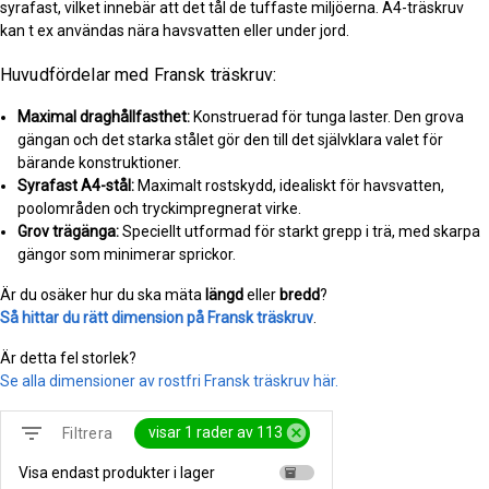
syrafast, vilket innebär att det tål de tuffaste miljöerna. A4-träskruv
kan t ex användas nära havsvatten eller under jord.
Huvudfördelar med Fransk träskruv:
Maximal draghållfasthet:
Konstruerad för tunga laster. Den grova
gängan och det starka stålet gör den till det självklara valet för
bärande konstruktioner.
Syrafast A4-stål:
Maximalt rostskydd, idealiskt för havsvatten,
poolområden och tryckimpregnerat virke.
Grov trägänga:
Speciellt utformad för starkt grepp i trä, med skarpa
gängor som minimerar sprickor.
Är du osäker hur du ska mäta
längd
eller
bredd
?
Så hittar du rätt dimension på Fransk träskruv
.
Är detta fel storlek?
Se alla dimensioner av rostfri Fransk träskruv här.
filter_list
cancel
visar 1 rader av 113
Filtrera
Visa endast produkter i lager
inventory