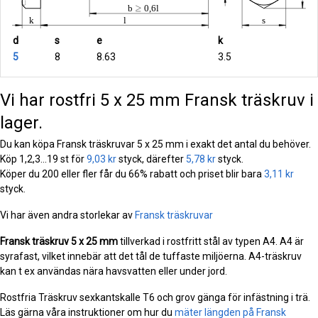
d
s
e
k
5
8
8.63
3.5
Vi har rostfri 5 x 25 mm Fransk träskruv i
lager.
Du kan köpa Fransk träskruvar 5 x 25 mm i exakt det antal du behöver.
Köp 1,2,3...19 st för
9,03 kr
styck, därefter
5,78 kr
styck.
Köper du 200 eller fler får du 66% rabatt och priset blir bara
3,11 kr
styck.
Vi har även andra storlekar av
Fransk träskruvar
Fransk träskruv
5 x 25 mm
tillverkad i rostfritt stål av typen A4. A4 är
syrafast, vilket innebär att det tål de tuffaste miljöerna. A4-träskruv
kan t ex användas nära havsvatten eller under jord.
Rostfria Träskruv sexkantskalle T6 och grov gänga för infästning i trä.
Läs gärna våra instruktioner om hur du
mäter längden på Fransk