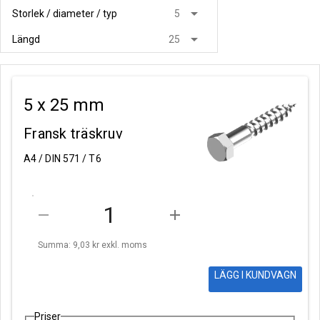
arrow_drop_down
Storlek / diameter / typ
5
arrow_drop_down
Längd
25
5 x 25 mm
Fransk träskruv
A4 / DIN 571 / T6
remove
add
Summa: 9,03 kr
exkl. moms
LÄGG I KUNDVAGN
Priser