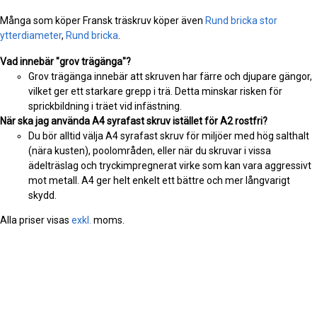
Många som köper Fransk träskruv köper även
Rund bricka stor
ytterdiameter
,
Rund bricka
.
Vad innebär "grov trägänga"?
Grov trägänga innebär att skruven har färre och djupare gängor,
vilket ger ett starkare grepp i trä. Detta minskar risken för
sprickbildning i träet vid infästning.
När ska jag använda A4 syrafast skruv istället för A2 rostfri?
Du bör alltid välja A4 syrafast skruv för miljöer med hög salthalt
(nära kusten), poolområden, eller när du skruvar i vissa
ädelträslag och tryckimpregnerat virke som kan vara aggressivt
mot metall. A4 ger helt enkelt ett bättre och mer långvarigt
skydd.
Alla priser visas
exkl.
moms.