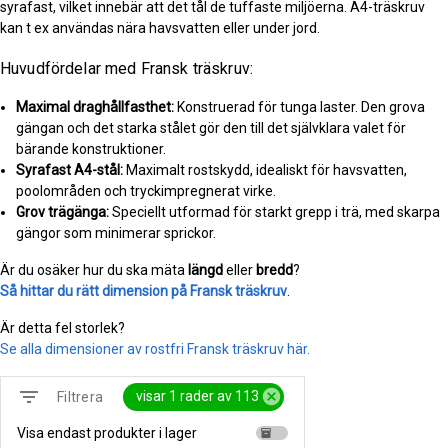
syrafast, vilket innebär att det tål de tuffaste miljöerna. A4-träskruv
kan t ex användas nära havsvatten eller under jord.
Huvudfördelar med Fransk träskruv:
Maximal draghållfasthet:
Konstruerad för tunga laster. Den grova
gängan och det starka stålet gör den till det självklara valet för
bärande konstruktioner.
Syrafast A4-stål:
Maximalt rostskydd, idealiskt för havsvatten,
poolområden och tryckimpregnerat virke.
Grov trägänga:
Speciellt utformad för starkt grepp i trä, med skarpa
gängor som minimerar sprickor.
Är du osäker hur du ska mäta
längd
eller
bredd
?
Så hittar du rätt dimension på Fransk träskruv
.
Är detta fel storlek?
Se alla dimensioner av rostfri Fransk träskruv här.
filter_list
cancel
visar 1 rader av 113
Filtrera
Visa endast produkter i lager
inventory