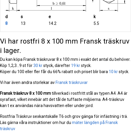
d
s
e
k
8
13
14.2
5.5
Vi har rostfri 8 x 100 mm Fransk träskruv
i lager.
Du kan köpa Fransk träskruvar 8 x 100 mm i exakt det antal du behöver.
Köp 1,2,3...9 st för
30 kr
styck, därefter
19 kr
styck.
Köper du 100 eller fler får du 66% rabatt och priset blir bara
10 kr
styck.
Vi har även andra storlekar av
Fransk träskruvar
Fransk träskruv
8 x 100 mm
tillverkad i rostfritt stål av typen A4. A4 är
syrafast, vilket innebär att det tål de tuffaste miljöerna. A4-träskruv
kan t ex användas nära havsvatten eller under jord.
Rostfria Träskruv sexkantskalle T6 och grov gänga för infästning i trä.
Läs gärna våra instruktioner om hur du
mäter längden på Fransk
träskruv