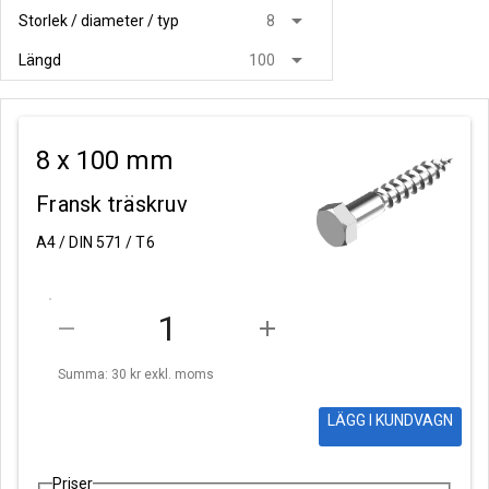
arrow_drop_down
Storlek / diameter / typ
8
arrow_drop_down
Längd
100
8 x 100 mm
Fransk träskruv
A4 / DIN 571 / T6
remove
add
Summa: 30 kr
exkl. moms
LÄGG I KUNDVAGN
Priser