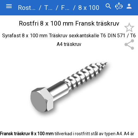
menu
search
person
Rostfriskruv.se
/
Träskruv
/
Fransk träskruv
/
8 x 100
Rostfri 8 x 100 mm Fransk träskruv
star_border
Syrafast 8 x 100 mm Träskruv sexkantskalle T6 DIN 571 / T6
share
A4 träskruv
Fransk träskruv
8 x 100 mm
tillverkad i rostfritt stål av typen A4. A4 är