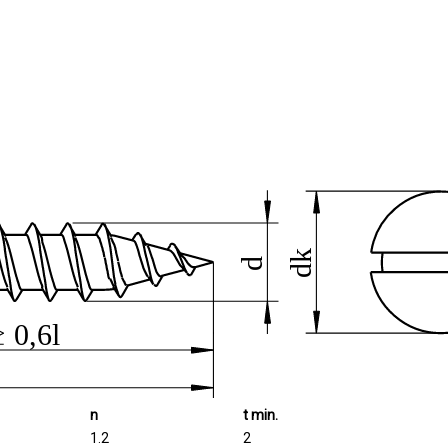
n
t min.
1.2
2