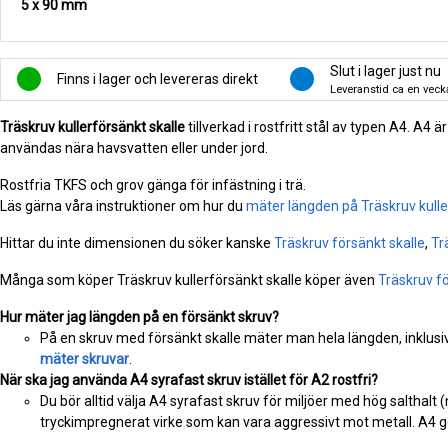
5 x 90 mm
Slut i lager just nu
Finns i lager och levereras direkt
Leveranstid ca en veck
Träskruv kullerförsänkt skalle
tillverkad i rostfritt stål av typen A4. A4 
användas nära havsvatten eller under jord.
Rostfria TKFS och grov gänga för infästning i trä.
Läs gärna våra instruktioner om hur du
mäter längden på Träskruv kulle
Hittar du inte dimensionen du söker kanske
Träskruv försänkt skalle
,
Tr
Många som köper Träskruv kullerförsänkt skalle köper även
Träskruv fö
Hur mäter jag längden på en försänkt skruv?
På en skruv med försänkt skalle mäter man hela längden, inklusiv
mäter skruvar
.
När ska jag använda A4 syrafast skruv istället för A2 rostfri?
Du bör alltid välja A4 syrafast skruv för miljöer med hög salthalt 
tryckimpregnerat virke som kan vara aggressivt mot metall. A4 ge