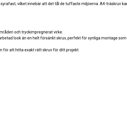
är syrafast, vilket innebär att det tål de tuffaste miljöerna. A4-träskruv ka
områden och tryckimpregnerat virke.
rbetad look än en helt försänkt skruv, perfekt för synliga montage som
 för att hitta exakt rätt skruv för ditt projekt.