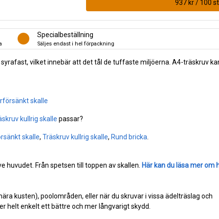
937 kr / 100 st
Specialbeställning
a
Säljes endast i hel förpackning
är syrafast, vilket innebär att det tål de tuffaste miljöerna. A4-träskruv ka
rförsänkt skalle
äskruv kullrig skalle
passar?
rsänkt skalle
,
Träskruv kullrig skalle
,
Rund bricka
.
e huvudet. Från spetsen till toppen av skallen.
Här kan du läsa mer om 
(nära kusten), poolområden, eller när du skruvar i vissa ädelträslag och
r helt enkelt ett bättre och mer långvarigt skydd.