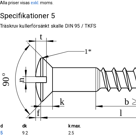
Alla priser visas
exkl.
moms.
Specifikationer
5
Träskruv kullerförsänkt skalle DIN 95 / TKFS
d
dk
k max.
5
9.2
2.5