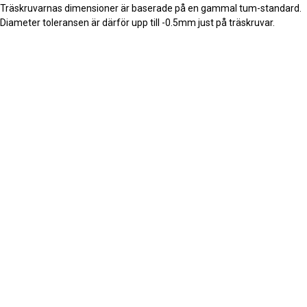
Träskruvarnas dimensioner är baserade på en gammal tum-standard.
Diameter toleransen är därför upp till -0.5mm just på träskruvar.
grade
grade
grade
g
MER INFORMATION
ROSTFRISKRUV.SE
4,8
KM Gruppen AB
Frågor om rostfri skruv
Google Kundre
556718-2273
Om oss
Telegramvägen 44
Köpvillkor
132 35 Saltsjö-Boo
info@rostfriskruv.se
Sekretesspolicy