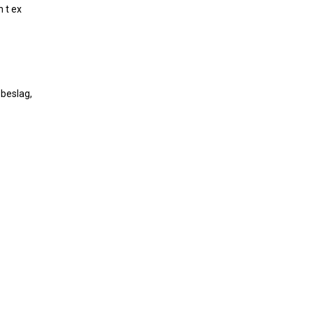
n t ex
 beslag,