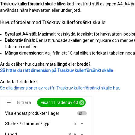
Träskruv kullerförsänkt skalle
tillverkad i rostfritt stål av typen A4. A4 
användas nära havsvatten eller under jord.
Huvudfördelar med Träskruv kullerförsänkt skalle:
Syrafast A4-stål:
Maximalt rostskydd, idealiskt för havsvatten, pool
Dekorativ finish:
Den lätt rundade skallen ger en mjukare och mer bea
lister och möbler.
Många dimensioner:
Välj från ett 10-tal olika storlekar i tabellen nedan
Är du osäker hur du ska mäta
längd
eller
bredd
?
Så hittar du rätt dimension på Träskruv kullerförsänkt skalle
.
Är detta fel storlek?
Se alla dimensioner av rostfri Träskruv kullerförsänkt skalle här.
filter_list
cancel
visar 11 rader av 40
Filtrera
Visa endast produkter i lager
inventory
arrow_drop_down
Storlek / diameter / typ
5
arrow_drop_down
Längd
Alla