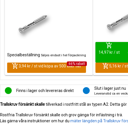
add_shopping_cart
14,97 kr / st
Specialbeställning
Säljes endast i hel förpackning
66% rabatt
add_shopping_cart
add_shopping_cart
3,94 kr / st vid köpa av 500 eller fler
5,16 kr / s
Slut i lager just nu
Finns i lager och levereras direkt
Leveranstid ca en veck
Trallskruv försänkt skalle
tillverkad i rostfritt stål av typen A2. Detta g
Rostfria Trallskruv försänkt skalle och grov gänga för infästning i trä.
Läs gärna våra instruktioner om hur du
mäter längden på Trallskruv för