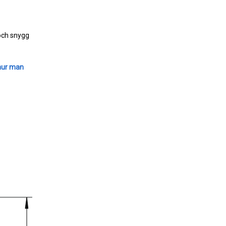
.
 och snygg
hur man