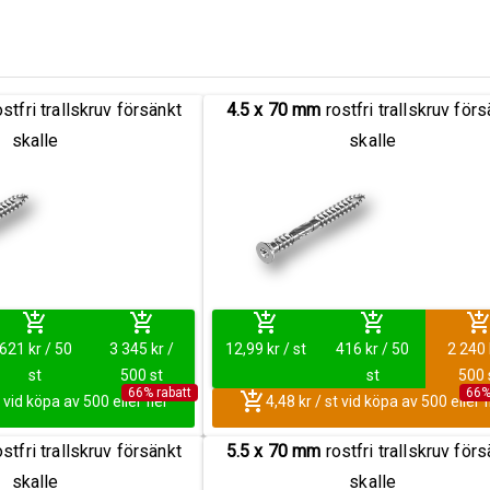
stfri trallskruv försänkt
4.5 x 70 mm
rostfri trallskruv förs
skalle
skalle
add_shopping_cart
add_shopping_cart
add_shopping_cart
add_shopping_cart
add_shopping_ca
621 kr / 50
3 345 kr /
12,99 kr / st
416 kr / 50
2 240 
st
500 st
st
500 
66% rabatt
66%
add_shopping_cart
t vid köpa av 500 eller fler
4,48 kr / st vid köpa av 500 eller f
stfri trallskruv försänkt
5.5 x 70 mm
rostfri trallskruv förs
skalle
skalle