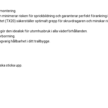
llmontering.
nimerar risken för sprickbildning och garanterar perfekt förankring i 
tet (TX20) säkerställer optimalt grepp för skruvdragaren och minskar ri
gör den idealisk för utomhusbruk i alla väderförhållanden.
rborrning.
arig hållbarhet i ditt trallbygge.
 ska sticka upp.