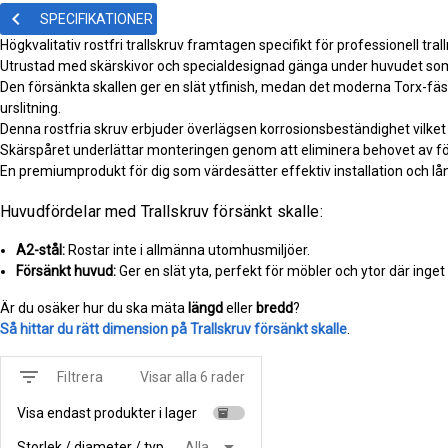
keyboard_arrow_left
SPECIFIKATIONER
Högkvalitativ rostfri trallskruv framtagen specifikt för professionell tra
Utrustad med skärskivor och specialdesignad gänga under huvudet som mi
Den försänkta skallen ger en slät ytfinish, medan det moderna Torx-fäs
urslitning.
Denna rostfria skruv erbjuder överlägsen korrosionsbeständighet vilket 
Skärspåret underlättar monteringen genom att eliminera behovet av fö
En premiumprodukt för dig som värdesätter effektiv installation och långv
Huvudfördelar med Trallskruv försänkt skalle:
A2-stål:
Rostar inte i allmänna utomhusmiljöer.
Försänkt huvud:
Ger en slät yta, perfekt för möbler och ytor där inget
Är du osäker hur du ska mäta
längd
eller
bredd
?
Så hittar du rätt dimension på Trallskruv försänkt skalle
.
filter_list
Visar alla 6 rader
Filtrera
Visa endast produkter i lager
inventory
arrow_drop_down
Storlek / diameter / typ
Alla