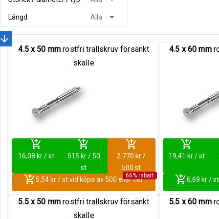
arrow_drop_down
Längd
Alla
rrow_downward
4.5 x 50 mm
rostfri trallskruv försänkt
4.5 x 60 mm
ro
skalle
add_shopping_cart
add_shopping_cart
add_shopping_cart
add_shopping_cart
16,08 kr / st
515 kr / 50
2 770 kr /
19,41 kr / st
st
500 st
66% rabatt
add_shopping_cart
add_shopping_cart
5,54 kr / st vid köpa av 500 eller fler
6,69 kr / s
5.5 x 50 mm
rostfri trallskruv försänkt
5.5 x 60 mm
ro
skalle