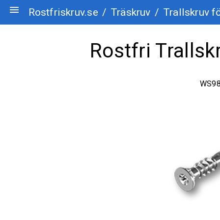
menu
Rostfriskruv.se
/
Träskruv
/
Trallskruv f
Rostfri Trallsk
WS982