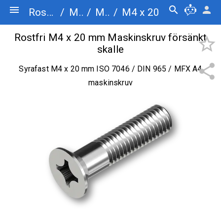
menu
search
person
Rostfriskruv.se
/
Maskinskruv
/
Maskinskruv försänkt skalle
/
M4 x 20
Rostfri M4 x 20 mm Maskinskruv försänkt
star_border
skalle
share
Syrafast M4 x 20 mm ISO 7046 / DIN 965 / MFX A4
maskinskruv