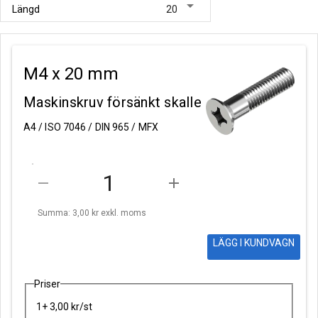
arrow_drop_down
Längd
20
M4 x 20 mm
Maskinskruv försänkt skalle
A4 / ISO 7046 / DIN 965 / MFX
remove
add
Summa: 3,00 kr
exkl. moms
LÄGG I KUNDVAGN
Priser
1+ 3,00 kr/st