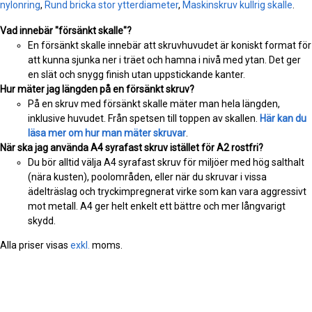
nylonring
,
Rund bricka stor ytterdiameter
,
Maskinskruv kullrig skalle
.
Vad innebär "försänkt skalle"?
En försänkt skalle innebär att skruvhuvudet är koniskt format för
att kunna sjunka ner i träet och hamna i nivå med ytan. Det ger
en slät och snygg finish utan uppstickande kanter.
Hur mäter jag längden på en försänkt skruv?
På en skruv med försänkt skalle mäter man hela längden,
inklusive huvudet. Från spetsen till toppen av skallen.
Här kan du
läsa mer om hur man mäter skruvar
.
När ska jag använda A4 syrafast skruv istället för A2 rostfri?
Du bör alltid välja A4 syrafast skruv för miljöer med hög salthalt
(nära kusten), poolområden, eller när du skruvar i vissa
ädelträslag och tryckimpregnerat virke som kan vara aggressivt
mot metall. A4 ger helt enkelt ett bättre och mer långvarigt
skydd.
Alla priser visas
exkl.
moms.