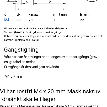
d
dk
k max.
n
t min.
b min.
M4
7.5
2.2
1
1.6
22
Observera denna skruv kan vara hel- eller delgängad.
Se ovan (
b min.
) för längd som minst är gängad.
Behöver du en specifik typ kan vi oftast ordna det vid beställning av minst en hel
kartong, kontakta oss i så fall.
Gängstigning
Våra skruvar är om inget annat anges av standardgänga (grov)
enligt tabellen nedan.
Grovgänga är den vanligast använda.
M4
0.7 mm
Vi har rostfri M4 x 20 mm Maskinskruv
försänkt skalle i lager.
Du kan köpa Maskinskruvar försänkt skalle M4 x 20 mm i exakt det