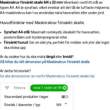
Maskinskruv försänkt skalle
M4 x 20 mm
tillverkad i rostfritt stål av
typen A4. A4 är syrafast, vilket innebär att det tål de tuffaste miljöerna.
A4-maskinskruv kan t ex användas nära havsvatten eller under jord.
Huvudfördelar med Maskinskruv försänkt skalle:
Syrafast A4-stål:
Maximalt rostskydd, idealiskt för havsvatten,
poolområden och tryckimpregnerat virke.
Försänkt huvud:
Ger en slät yta, perfekt för möbler och ytor där inget
ska sticka upp.
Är du osäker hur du ska mäta
längd
eller
bredd
?
Så hittar du rätt dimension på Maskinskruv försänkt skalle
.
Är detta fel storlek?
Se alla dimensioner av rostfri Maskinskruv försänkt skalle här.
filter_list
cancel
visar 1 rader av 94
Filtrera
Visa endast produkter i lager
inventory
arrow_drop_down
Storlek / diameter / typ
M4