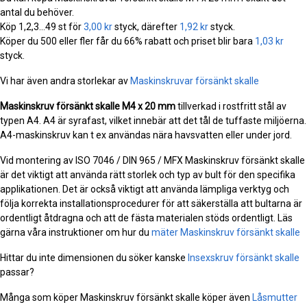
antal du behöver.
Köp 1,2,3...49 st för
3,00 kr
styck, därefter
1,92 kr
styck.
Köper du 500 eller fler får du 66% rabatt och priset blir bara
1,03 kr
styck.
Vi har även andra storlekar av
Maskinskruvar försänkt skalle
Maskinskruv försänkt skalle
M4 x 20 mm
tillverkad i rostfritt stål av
typen A4. A4 är syrafast, vilket innebär att det tål de tuffaste miljöerna.
A4-maskinskruv kan t ex användas nära havsvatten eller under jord.
Vid montering av ISO 7046 / DIN 965 / MFX Maskinskruv försänkt skalle
är det viktigt att använda rätt storlek och typ av bult för den specifika
applikationen. Det är också viktigt att använda lämpliga verktyg och
följa korrekta installationsprocedurer för att säkerställa att bultarna är
ordentligt åtdragna och att de fästa materialen stöds ordentligt. Läs
gärna våra instruktioner om hur du
mäter Maskinskruv försänkt skalle
Hittar du inte dimensionen du söker kanske
Insexskruv försänkt skalle
passar?
Många som köper Maskinskruv försänkt skalle köper även
Låsmutter