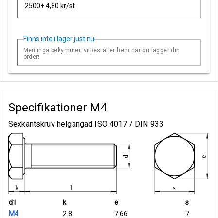
2500+ 4,80 kr/st
Finns inte i lager just nu
Men inga bekymmer, vi beställer hem när du lägger din
order!
Specifikationer
M4
Sexkantskruv helgängad ISO 4017 / DIN 933
d1
k
e
s
M4
2.8
7.66
7