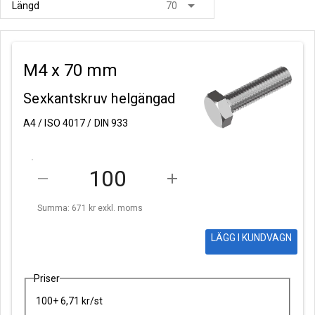
arrow_drop_down
Längd
70
M4 x 70 mm
Sexkantskruv helgängad
A4 / ISO 4017 / DIN 933
remove
add
Summa: 671 kr
exkl. moms
LÄGG I KUNDVAGN
Priser
100+ 6,71 kr/st