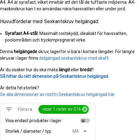
A4. A4 är syrafast, vilket innebär att det tål de tuffaste miljöerna. A4-
maskinskruv kan t ex användas nära havsvatten eller under jord.
Huvudfördelar med Sexkantskruv helgängad:
Syrafast A4-stål:
Maximalt rostskydd, idealiskt för havsvatten,
poolområden och tryckimpregnerat virke.
Denna
helgängade
skruv, lagerför vi bara i kortare längder. För längre
skruvar i lager finns
delgängad sexkantskruv med skaft
.
Är du osäker hur du ska mäta
längd
eller
bredd
?
Så hittar du rätt dimension på Sexkantskruv helgängad
.
Är detta fel storlek?
Se alla dimensioner av rostfri Sexkantskruv helgängad här.
filter_list
cancel
visar 1 rader av 316
Filtrera
Visa endast produkter i lager
inventory
arrow_drop_down
Storlek / diameter / typ
M4