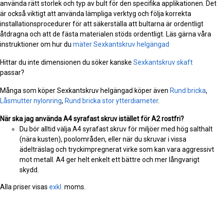
använda rätt storlek och typ av bult för den specifika applikationen. Det
är också viktigt att använda lämpliga verktyg och följa korrekta
installationsprocedurer för att säkerställa att bultarna är ordentligt
åtdragna och att de fästa materialen stöds ordentligt. Läs gärna våra
instruktioner om hur du
mäter Sexkantskruv helgängad
Hittar du inte dimensionen du söker kanske
Sexkantskruv skaft
passar?
Många som köper Sexkantskruv helgängad köper även
Rund bricka
,
Låsmutter nylonring
,
Rund bricka stor ytterdiameter
.
När ska jag använda A4 syrafast skruv istället för A2 rostfri?
Du bör alltid välja A4 syrafast skruv för miljöer med hög salthalt
(nära kusten), poolområden, eller när du skruvar i vissa
ädelträslag och tryckimpregnerat virke som kan vara aggressivt
mot metall. A4 ger helt enkelt ett bättre och mer långvarigt
skydd.
Alla priser visas
exkl.
moms.