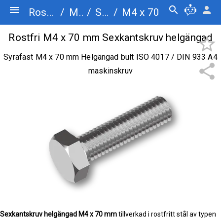
menu
search
person
Rostfriskruv.se
/
Maskinskruv
/
Sexkantskruv helgängad
/
M4 x 70
Rostfri M4 x 70 mm Sexkantskruv helgängad
star_border
Syrafast M4 x 70 mm Helgängad bult ISO 4017 / DIN 933 A4
share
maskinskruv
Sexkantskruv helgängad
M4 x 70 mm
tillverkad i rostfritt stål av typen