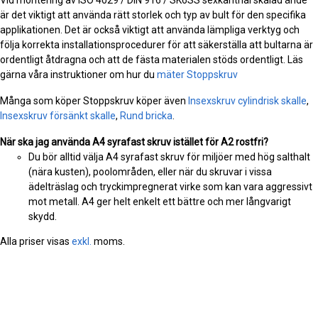
är det viktigt att använda rätt storlek och typ av bult för den specifika
applikationen. Det är också viktigt att använda lämpliga verktyg och
följa korrekta installationsprocedurer för att säkerställa att bultarna är
ordentligt åtdragna och att de fästa materialen stöds ordentligt. Läs
gärna våra instruktioner om hur du
mäter Stoppskruv
Många som köper Stoppskruv köper även
Insexskruv cylindrisk skalle
,
Insexskruv försänkt skalle
,
Rund bricka
.
När ska jag använda A4 syrafast skruv istället för A2 rostfri?
Du bör alltid välja A4 syrafast skruv för miljöer med hög salthalt
(nära kusten), poolområden, eller när du skruvar i vissa
ädelträslag och tryckimpregnerat virke som kan vara aggressivt
mot metall. A4 ger helt enkelt ett bättre och mer långvarigt
skydd.
Alla priser visas
exkl.
moms.