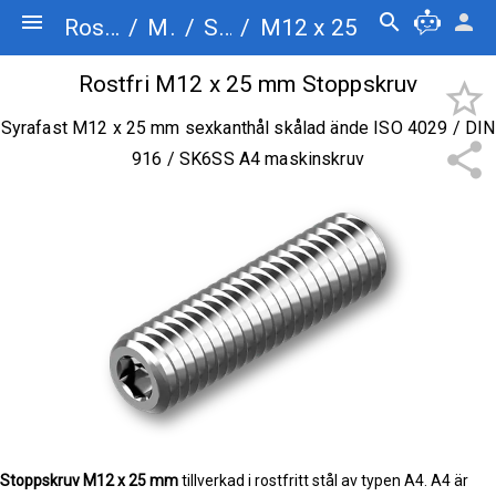
menu
search
person
Rostfriskruv.se
/
Maskinskruv
/
Stoppskruv
/
M12 x 25
Rostfri M12 x 25 mm Stoppskruv
star_border
Syrafast M12 x 25 mm sexkanthål skålad ände ISO 4029 / DIN
share
916 / SK6SS A4 maskinskruv
Stoppskruv
M12 x 25 mm
tillverkad i rostfritt stål av typen A4. A4 är