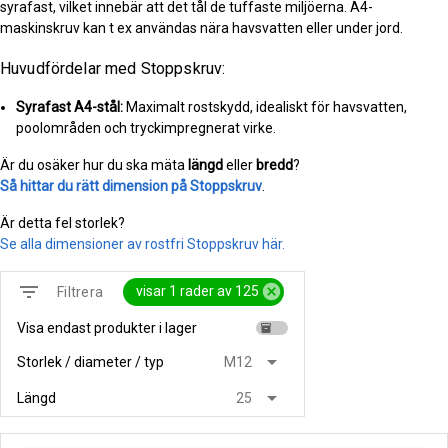
syrafast, vilket innebär att det tål de tuffaste miljöerna. A4-
maskinskruv kan t ex användas nära havsvatten eller under jord.
Huvudfördelar med Stoppskruv:
Syrafast A4-stål:
Maximalt rostskydd, idealiskt för havsvatten,
poolområden och tryckimpregnerat virke.
Är du osäker hur du ska mäta
längd
eller
bredd
?
Så hittar du rätt dimension på Stoppskruv
.
Är detta fel storlek?
Se alla dimensioner av rostfri Stoppskruv här.
filter_list
cancel
visar 1 rader av 125
Filtrera
Visa endast produkter i lager
inventory
arrow_drop_down
Storlek / diameter / typ
M12
arrow_drop_down
Längd
25