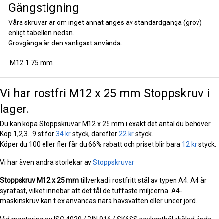
Gängstigning
Våra skruvar är om inget annat anges av standardgänga (grov)
enligt tabellen nedan.
Grovgänga är den vanligast använda.
M12
1.75 mm
Vi har rostfri M12 x 25 mm Stoppskruv i
lager.
Du kan köpa Stoppskruvar M12 x 25 mm i exakt det antal du behöver.
Köp 1,2,3...9 st för
34 kr
styck, därefter
22 kr
styck.
Köper du 100 eller fler får du 66% rabatt och priset blir bara
12 kr
styck.
Vi har även andra storlekar av
Stoppskruvar
Stoppskruv
M12 x 25 mm
tillverkad i rostfritt stål av typen A4. A4 är
syrafast, vilket innebär att det tål de tuffaste miljöerna. A4-
maskinskruv kan t ex användas nära havsvatten eller under jord.
Vid montering av ISO 4029 / DIN 916 / SK6SS sexkanthål skålad ände