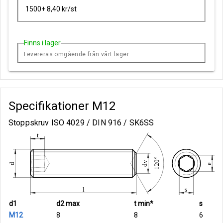
1500+ 8,40 kr/st
Finns i lager
Levereras omgående från vårt lager.
Specifikationer
M12
Stoppskruv ISO 4029 / DIN 916 / SK6SS
d1
d2 max
t min*
s
M12
8
8
6