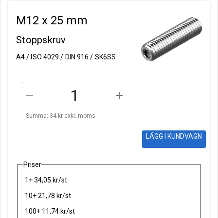
M12 x 25 mm
Stoppskruv
A4 / ISO 4029 / DIN 916 / SK6SS
remove
add
Summa: 34 kr
exkl. moms
LÄGG I KUNDVAGN
Priser
1+ 34,05 kr/st
10+ 21,78 kr/st
100+ 11,74 kr/st