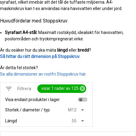
syrafast, vilket innebär att det tål de tuffaste miljöerna. A4-
maskinskruv kan t ex användas nära havsvatten eller under jord.
Huvudfördelar med Stoppskruv:
Syrafast A4-stål:
Maximalt rostskydd, idealiskt för havsvatten,
poolområden och tryckimpregnerat virke.
Är du osäker hur du ska mäta
längd
eller
bredd
?
Så hittar du rätt dimension på Stoppskruv
.
Är detta fel storlek?
Se alla dimensioner av rostfri Stoppskruv här.
filter_list
cancel
visar 1 rader av 125
Filtrera
Visa endast produkter i lager
inventory
arrow_drop_down
Storlek / diameter / typ
M12
arrow_drop_down
Längd
55