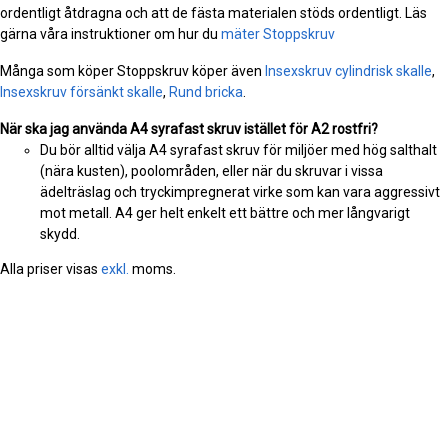
ordentligt åtdragna och att de fästa materialen stöds ordentligt. Läs
gärna våra instruktioner om hur du
mäter Stoppskruv
Många som köper Stoppskruv köper även
Insexskruv cylindrisk skalle
,
Insexskruv försänkt skalle
,
Rund bricka
.
När ska jag använda A4 syrafast skruv istället för A2 rostfri?
Du bör alltid välja A4 syrafast skruv för miljöer med hög salthalt
(nära kusten), poolområden, eller när du skruvar i vissa
ädelträslag och tryckimpregnerat virke som kan vara aggressivt
mot metall. A4 ger helt enkelt ett bättre och mer långvarigt
skydd.
Alla priser visas
exkl.
moms.