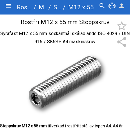
menu
search
person
Rostfriskruv.se
/
Maskinskruv
/
Stoppskruv
/
M12 x 55
Rostfri M12 x 55 mm Stoppskruv
star_border
Syrafast M12 x 55 mm sexkanthål skålad ände ISO 4029 / DIN
share
916 / SK6SS A4 maskinskruv
Stoppskruv
M12 x 55 mm
tillverkad i rostfritt stål av typen A4. A4 är