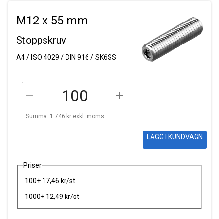
M12 x 55 mm
Stoppskruv
A4 / ISO 4029 / DIN 916 / SK6SS
remove
add
Summa: 1 746 kr
exkl. moms
LÄGG I KUNDVAGN
Priser
100+ 17,46 kr/st
1000+ 12,49 kr/st